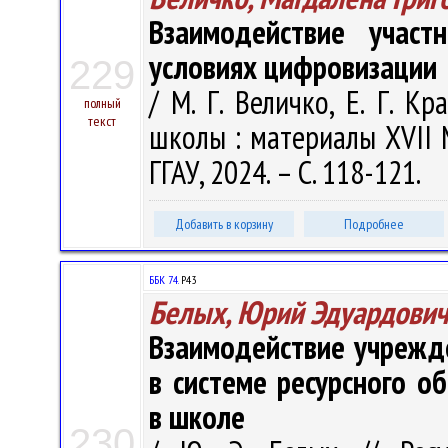
Взаимодействие участ
условиях цифровизации
229
/ М. Г. Величко, Е. Г. 
полный
текст
школы : материалы XVII М
ГГАУ, 2024. – С. 118-121.
Добавить в корзину
Подробнее
ББК 74.
Р43
Белых, Юрий Эдуардович
Взаимодействие учрежд
в системе ресурсного о
в школе
230