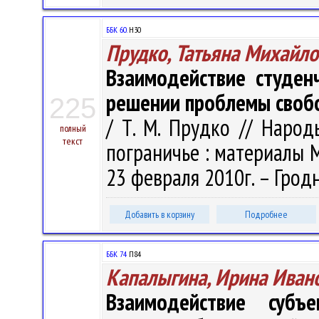
ББК 60.
Н30
Прудко, Татьяна Михайло
Взаимодействие студен
решении проблемы своб
225
/ Т. М. Прудко // Народ
полный
текст
пограничье : материалы Ме
23 февраля 2010г. – Гродно
Добавить в корзину
Подробнее
ББК 74
П84
Капалыгина, Ирина Иван
Взаимодействие субъ