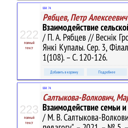
ББК 74.
Рябцев, Петр Алексеевич
Взаимодействие сельско
222
/ П. А. Рябцев // Веснік 
полный
Янкі Купалы. Сер. 3, Філал
текст
1(108). – С. 120-126.
Добавить в корзину
Подробнее
ББК 74.
Салтыкова-Волкович, Ма
Взаимодействие семьи и
223
/ М. В. Салтыкова-Волкови
полный
текст
педагогу". – 2021. – № 5. –