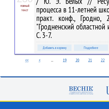
/ Ю. Э. Белых // Ресу
полный
процесса в 11-летней школе
текст
практ. конф., Гродно,
"Гродненский областной и
С. 3-7.
Добавить в корзину
Подробнее
<<
<
...
19
20
21
22