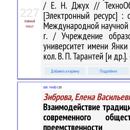
/ Е. Н. Джух // Техно
227
[Электронный ресурс] : 
полный
Международной научной к
текст
г. / Учреждение образ
университет имени Янки Ку
кол. В. П. Тарантей [и др.].
Добавить в корзину
Подробнее
ББК 74.480
С88
Зиброва, Елена Васильев
Взаимодействие традици
современного обще
преемственности