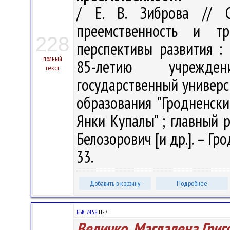
/ Е. В. Зиброва // Ст
преемственность и т
228
перспективы развития :
полный
85-летию учрежден
текст
государственный универс
образования "Гродненск
Янки Купалы" ; главный ре
Белозорович [и др.]. – Гро
33.
Добавить в корзину
Подробнее
ББК 74.58
П27
Величко, Магдалена Григ