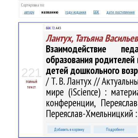
Сортировка по:
автору
названию
году издания
ББК
дате поступления
ББК 72.
А43
Лантух, Татьяна Василье
Взаимодействие пед
образования родителей 
детей дошкольного возр
221
/ Т. В. Лантух // Актуал
полный
текст
мире (iScience) : матер
конференции, Переясла
Переяслав-Хмельницкий : 
Добавить в корзину
Подробнее