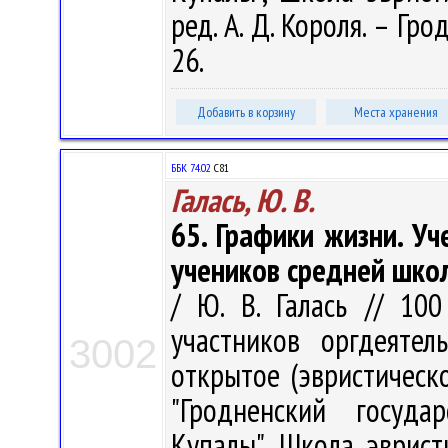
ред. А. Д. Короля. – Гро
26.
Добавить в корзину
Места хранения
ББК 74.02
С81
Галась, Ю. В.
65. Графики жизни. У
учеников средней шко
/ Ю. В. Галась // 10
участников оргдеятел
3002
открытое (эвристическ
"Гродненский госуда
Купалы", Школа эврист