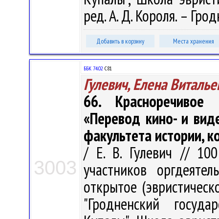
ред. А. Д. Короля. – Грод
Добавить в корзину
Места хранения
ББК 74.02
С81
Гулевич, Елена Виталье
66. Красноречивое
«Перевод кино- и вид
факультета истории, к
/ Е. В. Гулевич // 10
3003
участников оргдеятел
открытое (эвристическ
"Гродненский госуда