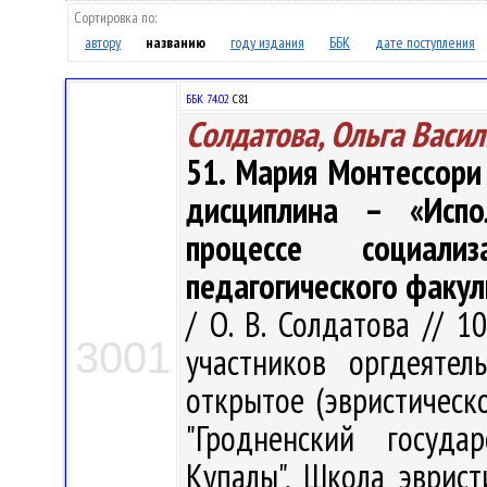
Сортировка по:
автору
названию
году издания
ББК
дате поступления
ББК 74.02
С81
Солдатова, Ольга Васи
51. Мария Монтессори
дисциплина – «Испол
процессе социал
педагогического факул
/ О. В. Солдатова // 1
3001
участников оргдеятел
открытое (эвристическ
"Гродненский госуда
Купалы", Школа эврист