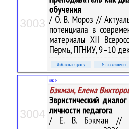
обучения
/ О. В. Мороз // Актуа
3003
потенциала в совреме
материалы XII Всеросс.
Пермь, ПГНИУ, 9–10 дек. 
Добавить в корзину
Места хранения
ББК 74
Бэкман, Елена Викторо
Эвристический диало
личности педагога
3004
/ Е. В. Бэкман // В