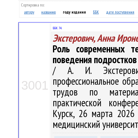
Сортировка по:
автору
названию
году издания
ББК
дате поступления
ББК 74.
Экстерович, Анна Ирон
Роль современных те
поведения подростков
/ А. И. Экстерови
профессиональное обра
3001
трудов по материа
практической конфер
Курск, 26 марта 2026 
медицинский университет