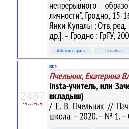
непрерывного образо
личности", Гродно, 15-1
Янки Купалы ; Отв. ред. В
др.]. – Гродно : ГрГУ, 20
Добавить в корзину
Подробнее
ББК 74
Пчельник, Екатерина 
Insta-учитель, или Зач
2487
вкладыш)
/ Е. В. Пчельник // Па
полный текст
школа. – 2020. – № 1. – 