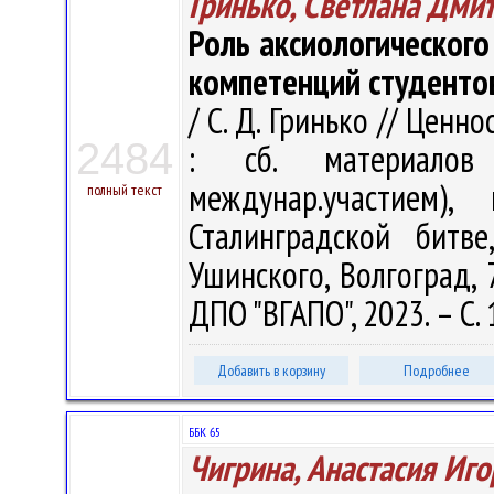
Гринько, Светлана Дми
Роль аксиологическог
компетенций студентов
/ С. Д. Гринько // Цен
2484
: сб. материалов 
междунар.участием)
полный текст
Сталинградской битв
Ушинского, Волгоград, 
ДПО "ВГАПО", 2023. – С.
Добавить в корзину
Подробнее
ББК 65
Чигрина, Анастасия Иг