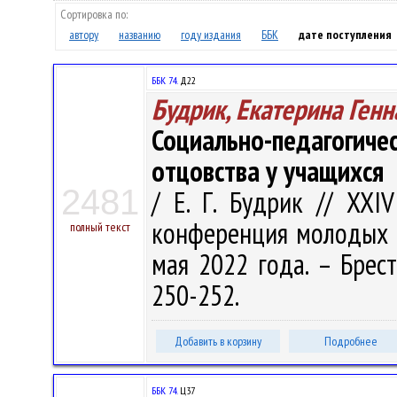
Сортировка по:
автору
названию
году издания
ББК
дате поступления
ББК 74.
Д22
Будрик, Екатерина Ген
Социально-педагогиче
отцовства у учащихся
2481
/ Е. Г. Будрик // XXI
конференция молодых у
полный текст
мая 2022 года. – Брест
250-252.
Добавить в корзину
Подробнее
ББК 74.
Ц37