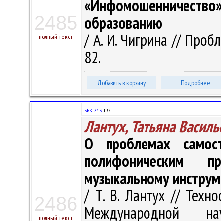
«Инфомошенничест
2485
образованию
/ А. И. Чигрина // Проб
полный текст
82.
Добавить в корзину
Подробнее
ББК 74.3
Т38
Лантух, Татьяна Василь
О проблемах самос
полифоническим п
музыкальному инструм
/ Т. В. Лантух // Техно
2486
Международной на
полный текст