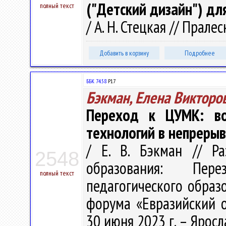
("Детский дизайн") дл
полный текст
/ А. Н. Стецкая // Пралес
Добавить в корзину
Подробнее
ББК 74.58
Р17
Бэкман, Елена Викторо
Переход к ЦУМК: во
технологий в непреры
/ Е. В. Бэкман // Р
2548
образования: Пере
полный текст
педагогического образо
форума «Евразийский о
30 июня 2023 г. – Яросла