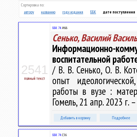
Сортировка по:
автору
названию
году издания
ББК
дате поступления
ББК 74.
И66
Сенько, Василий Васил
Информационно-ко
воспитательной работ
2541
/ В. В. Сенько, О. В. К
опыт идеологической
полный текст
работы в вузе : матер
Гомель, 21 апр. 2023 г. –
Добавить в корзину
Подробнее
ББК 74.
С56