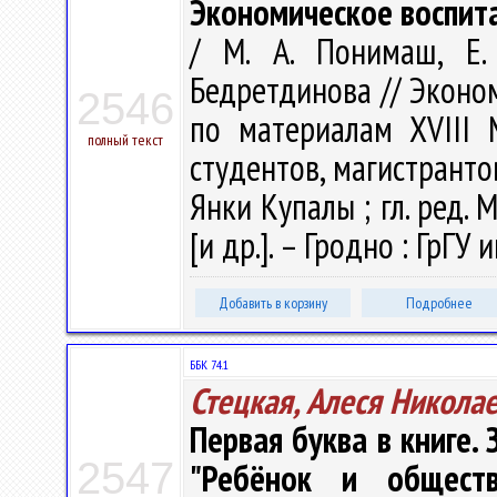
Экономическое воспит
/ М. А. Понимаш, Е. 
Бедретдинова // Экономи
2546
по материалам XVIII
полный текст
студентов, магистранто
Янки Купалы ; гл. ред. М
[и др.]. – Гродно : ГрГУ 
Добавить в корзину
Подробнее
ББК 74.1
Стецкая, Алеся Никола
Первая буква в книге.
2547
"Ребёнок и обществ