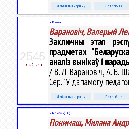
Добавить в корзину
Подробнее
ББК 74.26
Варановіч, Валерый Ле
Заключны этап рэспу
прадметах "Беларуска
2545
аналіз вынікаў i парад
полный текст
/ В. Л. Варановіч, А. В.
Сер. "У дапамогу педагог
Добавить в корзину
Подробнее
ББК 330:005(082)
Э40
Понимаш, Милана Андр