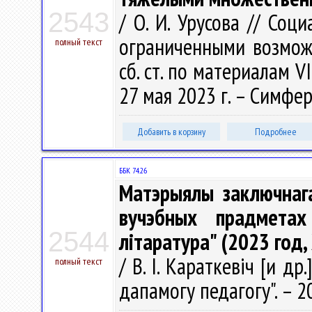
2543
/ О. И. Урусова // Соц
ограниченными возможн
полный текст
сб. ст. по материалам VI
27 мая 2023 г. – Симфер
Добавить в корзину
Подробнее
ББК 74.26
Матэрыялы заключнага
вучэбных прадметах
2544
літаратура" (2023 год,
/ В. І. Караткевіч [и др.
полный текст
дапамогу педагогу". – 20