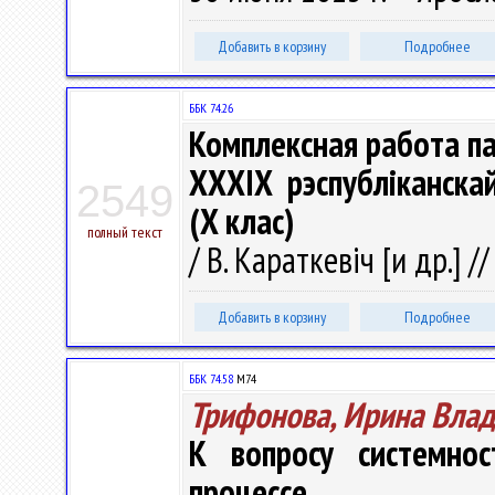
Добавить в корзину
Подробнее
ББК 74.26
Комплексная работа па 
ХХХІХ рэспубліканска
2549
(X клас)
полный текст
/ В. Караткевіч [и др.] /
Добавить в корзину
Подробнее
ББК 74.58
М74
Трифонова, Ирина Вла
К вопросу системно
процессе