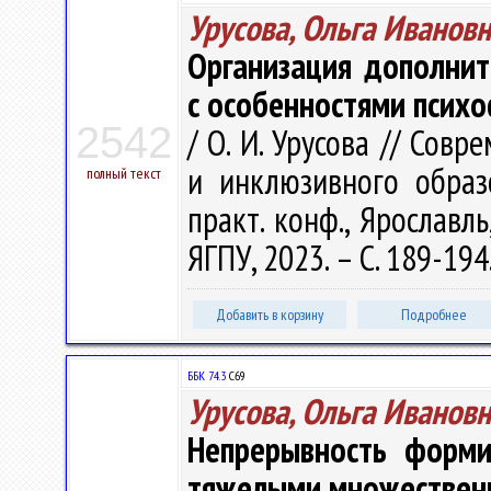
Урусова, Ольга Иванов
Организация дополнит
с особенностями психо
2542
/ О. И. Урусова // Сов
и инклюзивного образов
полный текст
практ. конф., Ярославль
ЯГПУ, 2023. – С. 189-194
Добавить в корзину
Подробнее
ББК 74.3
С69
Урусова, Ольга Иванов
Непрерывность форми
тяжелыми множествен