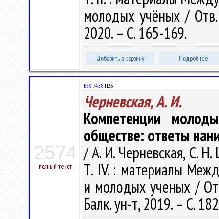
молодых учёных / Отв. 
2020. – С. 165-169.
Добавить в корзину
Подробнее
ББК 74.58
П26
Черневская, А. И.
Компетенции молоды
обществе: ответы нан
2574
/ А. И. Черневская, С. Н
Т. IV. : материалы Межд
полный текст
и молодых ученых / Отв.
Балк. ун-т, 2019. – С. 18