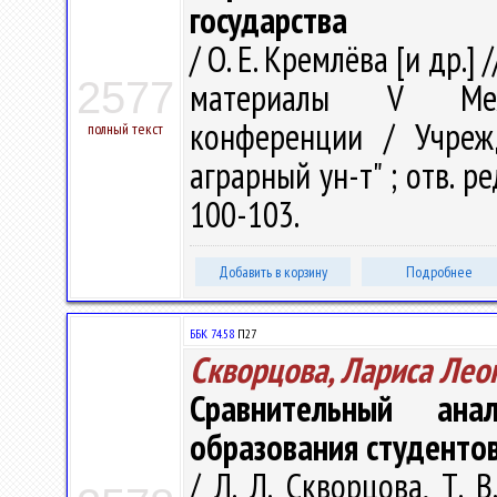
государства
/ О. Е. Кремлёва [и др.
2577
материалы V Межд
конференции / Учрежд
полный текст
аграрный ун-т" ; отв. ред
100-103.
Добавить в корзину
Подробнее
ББК 74.58
П27
Скворцова, Лариса Лео
Сравнительный ана
образования студенто
/ Л. Л. Скворцова, Т. 