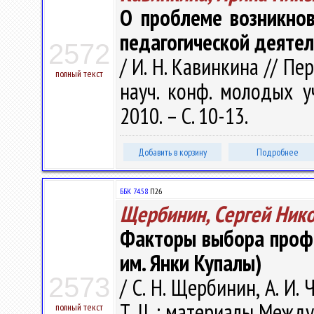
О проблеме возникно
педагогической деяте
2572
/ И. Н. Кавинкина // П
полный текст
науч. конф. молодых уч
2010. – С. 10-13.
Добавить в корзину
Подробнее
ББК 74.58
П26
Щербинин, Сергей Ник
Факторы выбора профе
им. Янки Купалы)
2573
/ С. Н. Щербинин, А. И.
Т. II. : материалы Межд
полный текст