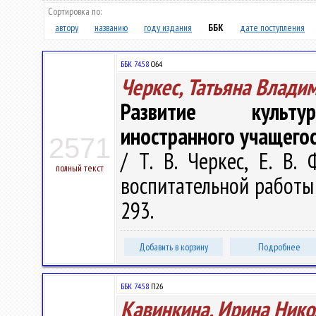
Сортировка по:
автору
названию
году издания
ББК
дате поступления
ББК 74.58
О64
Черкес, Татьяна Влади
Развитие культурн
иностранного учащего
2571
/ Т. В. Черкес, Е. В.
полный текст
воспитательной работы в 
293.
Добавить в корзину
Подробнее
ББК 74.58
П26
Кавинкина, Ирина Нико