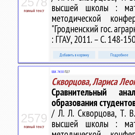
2578
высшей школы : мат
полный текст
методической конфе
"Гродненский гос. аграрны
: ГГАУ, 2011. – С. 148-15
Добавить в корзину
Подробнее
ББК 74.58
П27
Скворцова, Лариса Лео
Сравнительный ана
образования студенто
/ Л. Л. Скворцова, Т. 
2579
высшей школы : мат
полный текст
методической конфе