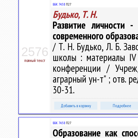
ББК 74.58
П27
Будько, Т. Н.
Развитие личности -
современного образов
/ Т. Н. Будько, Л. Б. 
2576
школы : материалы IV
полный текст
конференции / Учрежд
аграрный ун-т" ; отв. ред
30-31.
Добавить в корзину
Подробнее
ББК 74.58
П27
Образование как спос