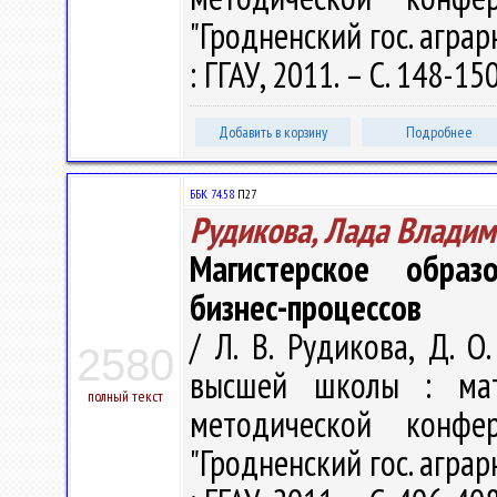
"Гродненский гос. аграрны
: ГГАУ, 2011. – С. 148-15
Добавить в корзину
Подробнее
ББК 74.58
П27
Рудикова, Лада Влади
Магистерское образ
бизнес-процессов
/ Л. В. Рудикова, Д. О
2580
высшей школы : мат
полный текст
методической конфе
"Гродненский гос. аграрны