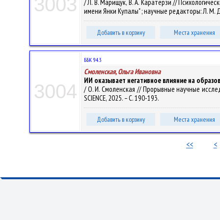
3003
/ Л. В. Марищук, В. А. Каратерзи // Психологи
имени Янки Купалы" ; научные редакторы: Л. М. Дау
Добавить в корзину
Места хранения
ББК 94.3
Смоленская, Ольга Ивановна
ИИ оказывает негативное влияние на образо
3004
/ О. И. Смоленская // Прорывные научные иссле
SCIENCE, 2025. – С. 190-193.
Добавить в корзину
Места хранения
<<
<