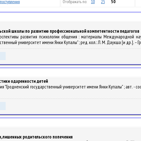
поступления
Отображать по:
10
25
50
льской школы по развитию профессиональной компетентности педагогов
перспективы развития психологии общения : материалы Международной науч
нный университет имени Янки Купалы" ; ред. кол.: Л. М. Даукша [и др.]. – Грод
стики одаренности детей
 "Гродненский государственный университет имени Янки Купалы" ; авт. - сост. : А
ни, лишенных родительского попечения