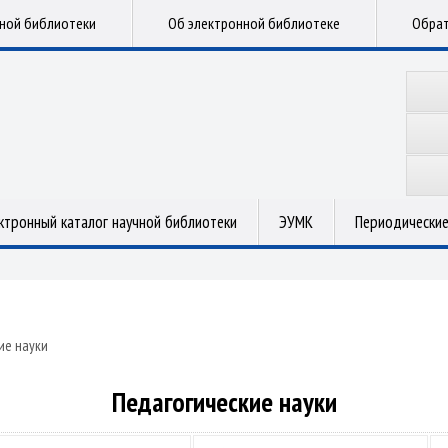
чной библиотеки
Об электронной библиотеке
Обрат
ктронный каталог научной библиотеки
ЭУМК
Периодические
ие науки
Педагогические науки