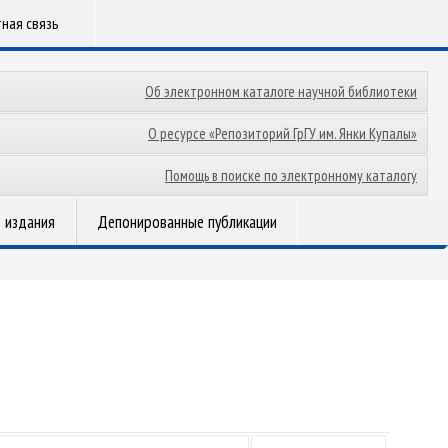
ная связь
Об электронном каталоге научной библиотеки
О ресурсе «Репозиторий ГрГУ им. Янки Купалы»
Помощь в поиске по электронному каталогу
 издания
Депонированные публикации