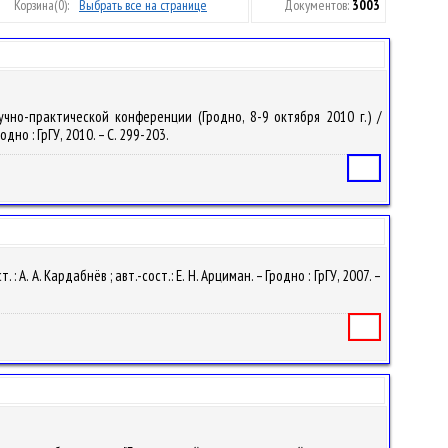
Корзина
(0):
Выбрать все на странице
Документов:
3003
но-практической конференции (Гродно, 8-9 октября 2010 г.) /
но : ГрГУ, 2010. – С. 299-203.
Статья
. А. Кардабнёв ; авт.-сост.: Е. Н. Арциман. – Гродно : ГрГУ, 2007. –
Книга