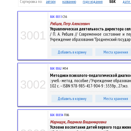
Сортировка по:
автору
названию
году издания
ББК
дате 
ББК 88.53
С56
Рябцев, Петр Алексеевич
Управленческая деятельность директора се
3001
/ П. А. Рябцев // Современное состояние и 
Учреждение образования "Гродненский государстве
Добавить в корзину
Места хранения
ББК 88.62
М54
Методики психолого-педагогической диагно
: учеб.- метод. пособие / Учреждение образования
3002
102 с. – ISBN 978-985-417-904-9 : 3559р., 27экз.
Добавить в корзину
Места хранения
ББК 88.834
П86
Марищук, Людмила Владимировна
Условия воспитания детей первого года жиз