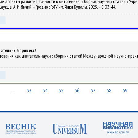
ческие аспекты развития личности в онтогенезе : сборник научных статей / 
кша, А. И. Янчий. – Гродно : ГрГУ им. Янки Купалы, 2025. – С. 33-44.
вательный процесс?
дования как двигатель науки : сборник статей Международной научно-практи
...
53
54
55
56
57
58
59