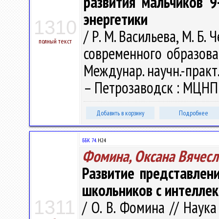
развития мальчиков 
энергетики
1310
/ Р. М. Васильева, М. Б
полный текст
современного образован
Междунар. научн.-практ.
– Петрозаводск : МЦНП "
Добавить в корзину
Подробнее
ББК 74.
Н24
Фомина, Оксана Вячесл
Развитие представле
школьников с интелле
1311
/ О. В. Фомина // Наук