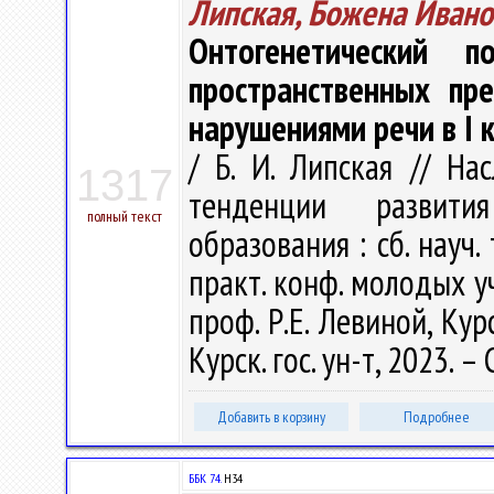
Липская, Божена Ивано
Онтогенетический 
пространственных пр
нарушениями речи в I 
/ Б. И. Липская // На
1317
тенденции развити
полный текст
образования : сб. науч.
практ. конф. молодых у
проф. Р.Е. Левиной, Кур
Курск. гос. ун-т, 2023. –
Добавить в корзину
Подробнее
ББК 74.
Н34