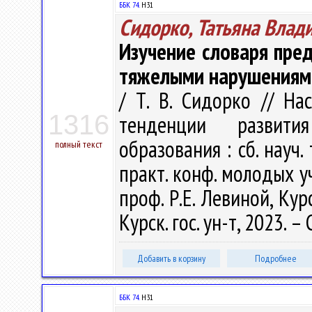
ББК 74.
Н31
Сидорко, Татьяна Влад
Изучение словаря пре
тяжелыми нарушениями 
/ Т. В. Сидорко // На
1316
тенденции развити
образования : сб. науч.
полный текст
практ. конф. молодых у
проф. Р.Е. Левиной, Кур
Курск. гос. ун-т, 2023. –
Добавить в корзину
Подробнее
ББК 74.
Н31