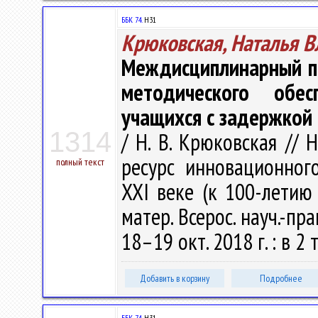
ББК 74.
Н31
Крюковская, Наталья 
Междисциплинарный по
методического обе
учащихся с задержкой п
1314
/ Н. В. Крюковская // 
ресурс инновационног
полный текст
ХХI веке (к 100-летию 
матер. Всерос. науч.-пр
18–19 окт. 2018 г. : в 2 т
Добавить в корзину
Подробнее
ББК 74.
Н31