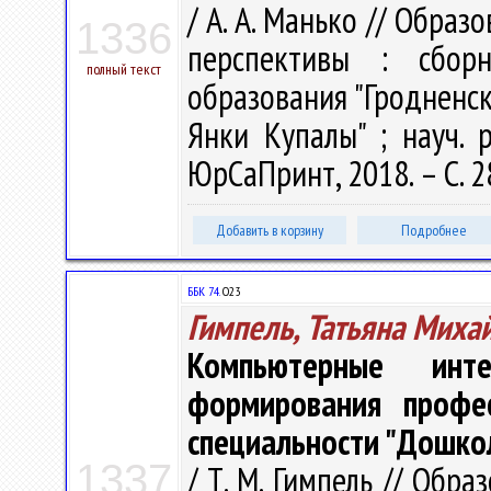
/ А. А. Манько // Обра
1336
перспективы : сбор
полный текст
образования "Гродненс
Янки Купалы" ; науч. р
ЮрСаПринт, 2018. – С. 2
Добавить в корзину
Подробнее
ББК 74.
О23
Гимпель, Татьяна Миха
Компьютерные инт
формирования профес
специальности "Дошко
1337
/ Т. М. Гимпель // Обр