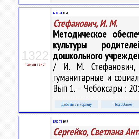
ББК 74.
Н34
Стефанович, И. М.
Методическое обеспе
культуры родител
1322
дошкольного учрежден
/ И. М. Стефанович,
полный текст
гуманитарные и социаль
Вып 1. – Чебоксары : 201
Добавить в корзину
Подробнее
ББК 74.
Н53
Сергейко, Светлана Ан