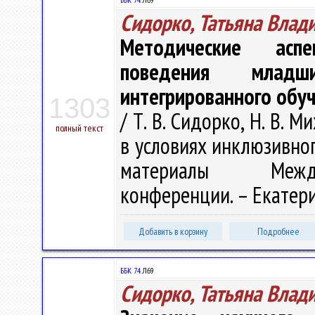
Сидорко, Татьяна Влад
Методические асп
поведения млад
интегрированного обу
1303
/ Т. В. Сидорко, Н. В. 
полный текст
в условиях инклюзивног
материалы Междун
конференции. – Екатерин
Добавить в корзину
Подробнее
ББК 74.
Л69
Сидорко, Татьяна Влад