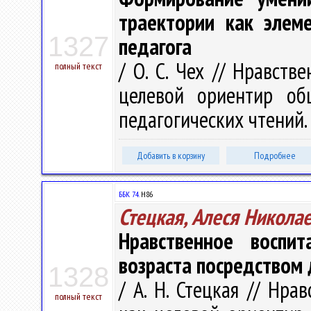
траектории как элем
1327
педагога
/ О. С. Чех // Нравств
полный текст
целевой ориентир об
педагогических чтений. 
Добавить в корзину
Подробнее
ББК 74.
Н86
Стецкая, Алеся Никола
Нравственное воспи
возраста посредством 
1328
/ А. Н. Стецкая // Нра
полный текст