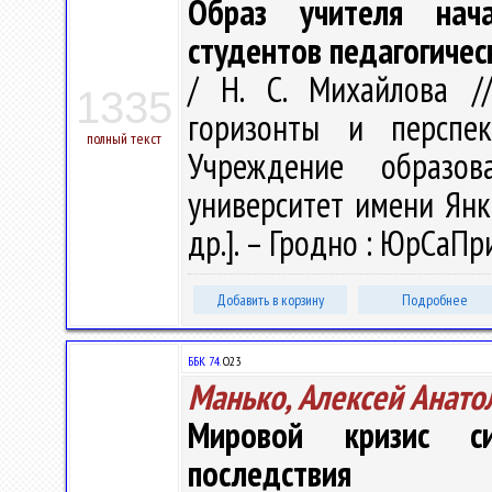
Образ учителя нач
студентов педагогичес
/ Н. С. Михайлова /
1335
горизонты и перспе
полный текст
Учреждение образова
университет имени Янки 
др.]. – Гродно : ЮрСаПри
Добавить в корзину
Подробнее
ББК 74.
О23
Манько, Алексей Анато
Мировой кризис с
последствия