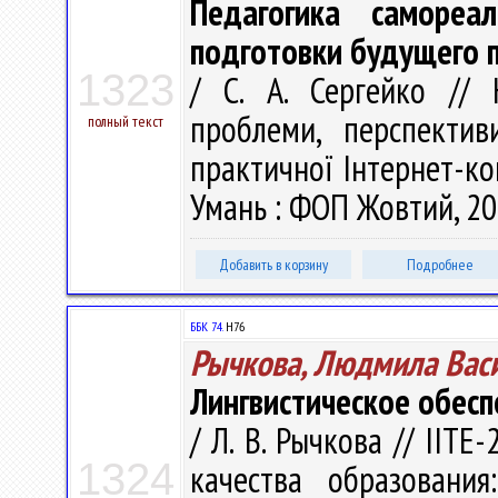
Педагогика самореа
подготовки будущего 
1323
/ С. А. Сергейко // 
проблеми, перспектив
полный текст
практичної Інтернет-кон
Умань : ФОП Жовтий, 201
Добавить в корзину
Подробнее
ББК 74.
Н76
Рычкова, Людмила Вас
Лингвистическое обесп
/ Л. В. Рычкова // IIT
1324
качества образовани