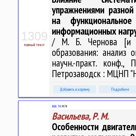
упражнениями разной
на функционально
информационных нагр
1309
/ М. Б. Чернова [и 
полный текст
образования: анализ о
научн.-практ. конф.,
Петрозаводск : МЦНП "Но
Добавить в корзину
Подробнее
ББК 74.
М74
Васильева, Р. М.
Особенности двигател