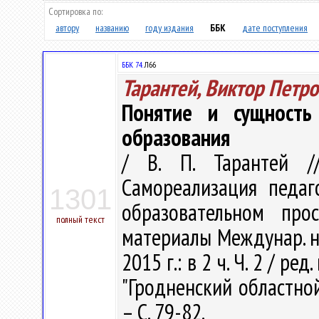
Сортировка по:
автору
названию
году издания
ББК
дате поступления
ББК 74.
Л66
Тарантей, Виктор Петр
Понятие и сущность 
образования
/ В. П. Тарантей //
Самореализация педаг
1301
образовательном про
полный текст
материалы Междунар. на
2015 г.: в 2 ч. Ч. 2 / ред
"Гродненский областной
– С. 79-82.