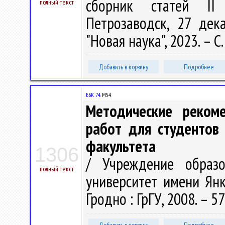
сборник статей II М
полный текст
Петрозаводск, 27 дек
"Новая наука", 2023. – С
Добавить в корзину
Подробнее
ББК 74.
М54
Методические реком
работ для студентов 
факультета
1306
/ Учреждение образо
полный текст
университет имени Янки 
Гродно : ГрГУ, 2008. – 57