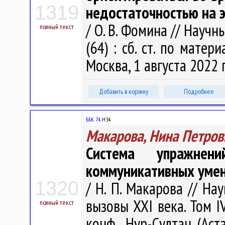
1319
недостаточностью на 
/ О. В. Фомина // Науч
полный текст
(64) : сб. ст. по матер
Москва, 1 августа 2022 г
Добавить в корзину
Подробнее
ББК 74.
Н34
Макарова, Нина Петров
Система упражнен
коммуникативных умен
1320
/ Н. П. Макарова // На
вызовы ХХІ века. Том IV
полный текст
конф., Нур-Султан (Аст