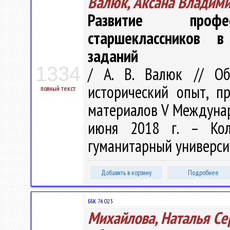
Валюк, Аксана Владим
Развитие професс
старшеклассников в
заданий
1334
/ А. В. Валюк // Обр
исторический опыт, пр
полный текст
материалов V Междунар. 
июня 2018 г. – Коло
гуманитарный университе
Добавить в корзину
Подробнее
ББК 74.
О23
Михайлова, Наталья Се