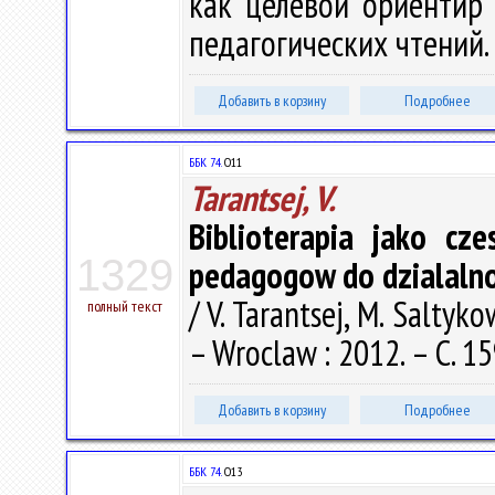
как целевой ориентир 
педагогических чтений. 
Добавить в корзину
Подробнее
ББК 74.
О11
Tarantsej, V.
Biblioterapia jako cz
1329
pedagogow do dzialalno
/ V. Tarantsej, M. Saltyk
полный текст
– Wroclaw : 2012. – С. 1
Добавить в корзину
Подробнее
ББК 74.
О13