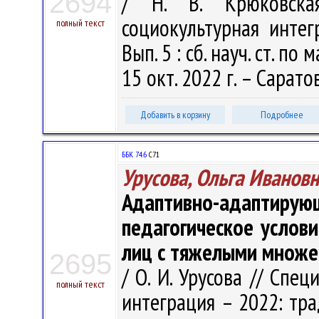
2694
/ Н. В. Крюковска
социокультурная инте
полный текст
Вып. 5 : сб. науч. ст. по
15 окт. 2022 г. – Сарато
Добавить в корзину
Подробнее
ББК 74.6
С71
Урусова, Ольга Иванов
Адаптивно-адапти
педагогическое услов
лиц с тяжелыми множ
2695
/ О. И. Урусова // Спе
полный текст
интеграция – 2022: трад