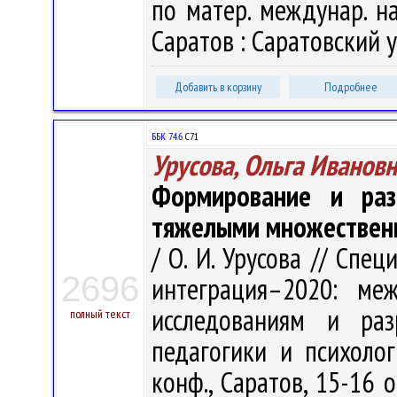
по матер. междунар. нау
Саратов : Саратовский ун
Добавить в корзину
Подробнее
ББК 74.6
С71
Урусова, Ольга Иванов
Формирование и раз
тяжелыми множествен
/ О. И. Урусова // Спе
2696
интеграция–2020: ме
исследованиям и раз
полный текст
педагогики и психологи
конф., Саратов, 15-16 