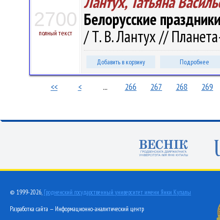
Лантух, Татьяна Василь
2700
Белорусские праздники
/ Т. В. Лантух // Планета
полный текст
Добавить в корзину
Подробнее
<<
<
...
266
267
268
269
© 1999-2026,
Гродненский государственный университет имени Янки Купалы
Разработка сайта — Информационно-аналитический центр