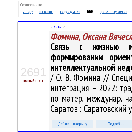
Сортировка по:
автору
названию
году издания
ББК
дате поступления
ББК 74.6
С71
Фомина, Оксана Вячес
Связь с жизнью и
формировании ориен
интеллектуальной нед
2691
/ О. В. Фомина // Спец
полный текст
интеграция – 2022: трад
по матер. междунар. нау
Саратов : Саратовский ун
Добавить в корзину
Подробнее