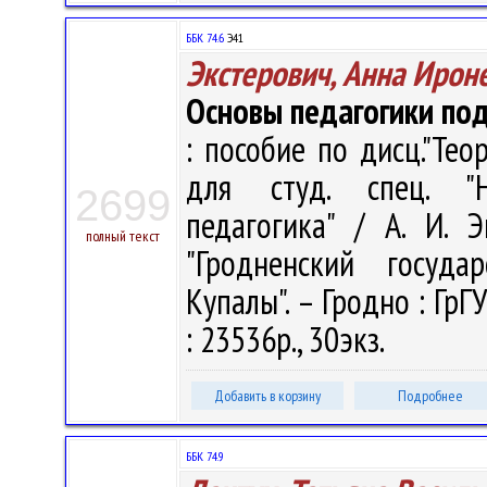
ББК 74.6
Э41
Экстерович, Анна Ирон
Основы педагогики под
: пособие по дисц."Тео
для студ. спец. "Н
2699
педагогика" / А. И. 
полный текст
"Гродненский госуда
Купалы". – Гродно : ГрГ
: 23536р., 30экз.
Добавить в корзину
Подробнее
ББК 74.9