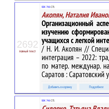
ББК 74.6
С71
Акопян, Наталия Ивано
Организационный аспе
изучению сформирован
учащихся с легкой ин
2692
/ Н. И. Акопян // Спец
полный текст
интеграция – 2022: трад
по матер. междунар. нау
Саратов : Саратовский ун
Добавить в корзину
Подробнее
ББК 74.6
С71
Сидорко, Татьяна Влад