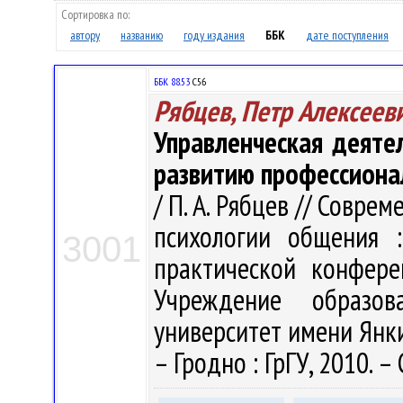
Сортировка по:
автору
названию
году издания
ББК
дате поступления
ББК 88.53
С56
Рябцев, Петр Алексеев
Управленческая деяте
развитию профессиона
/ П. А. Рябцев // Совре
психологии общения 
3001
практической конфере
Учреждение образова
университет имени Янки К
– Гродно : ГрГУ, 2010. –