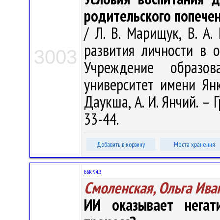
родительского попече
/ Л. В. Марищук, В. А.
развития личности в о
3003
Учреждение образова
университет имени Янк
Даукша, А. И. Янчий. – 
33-44.
Добавить в корзину
Места хранения
ББК 94.3
Смоленская, Ольга Ива
ИИ оказывает негат