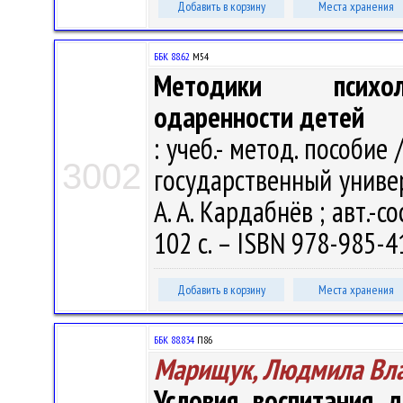
Добавить в корзину
Места хранения
ББК 88.62
М54
Методики психоло
одаренности детей
: учеб.- метод. пособи
3002
государственный универс
А. А. Кардабнёв ; авт.-со
102 с. – ISBN 978-985-41
Добавить в корзину
Места хранения
ББК 88.834
П86
Марищук, Людмила Вл
Условия воспитания 