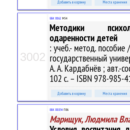
Добавить в корзину
Места хранения
ББК 88.62
М54
Методики психоло
одаренности детей
: учеб.- метод. пособи
3002
государственный универс
А. А. Кардабнёв ; авт.-со
102 с. – ISBN 978-985-41
Добавить в корзину
Места хранения
ББК 88.834
П86
Марищук, Людмила Вл
Условия воспитания 