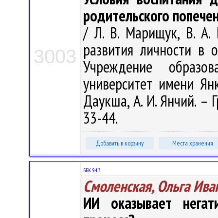
родительского попече
/ Л. В. Марищук, В. А.
развития личности в о
3003
Учреждение образова
университет имени Янк
Даукша, А. И. Янчий. – 
33-44.
Добавить в корзину
Места хранения
ББК 94.3
Смоленская, Ольга Ива
ИИ оказывает негат