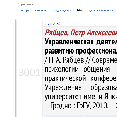
Сортировка по:
автору
названию
году издания
ББК
дате поступления
ББК 88.53
С56
Рябцев, Петр Алексеев
Управленческая деяте
развитию профессиона
/ П. А. Рябцев // Совре
психологии общения 
3001
практической конфере
Учреждение образова
университет имени Янки К
– Гродно : ГрГУ, 2010. –