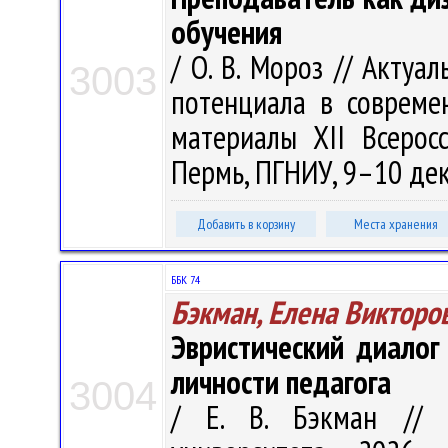
обучения
/ О. В. Мороз // Актуа
3003
потенциала в совреме
материалы XII Всеросс.
Пермь, ПГНИУ, 9–10 дек. 
Добавить в корзину
Места хранения
ББК 74
Бэкман, Елена Викторо
Эвристический диало
личности педагога
3004
/ Е. В. Бэкман // В