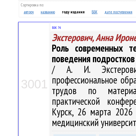
Сортировка по:
автору
названию
году издания
ББК
дате поступления
ББК 74.
Экстерович, Анна Ирон
Роль современных те
поведения подростков
/ А. И. Экстерови
профессиональное обра
3001
трудов по материа
практической конфер
Курск, 26 марта 2026 
медицинский университет