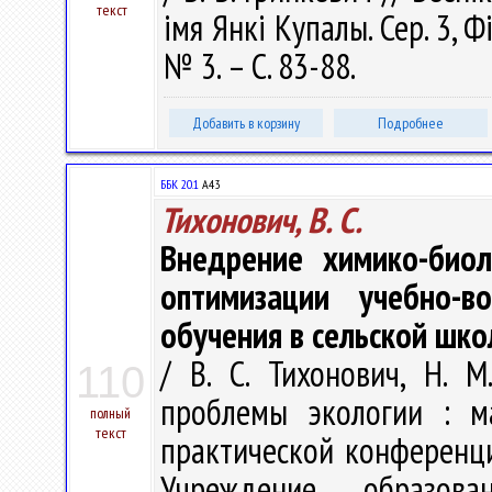
текст
імя Янкі Купалы. Сер. 3, Фі
№ 3. – С. 83-88.
Добавить в корзину
Подробнее
ББК 20.1
А43
Тихонович, В. С.
Внедрение химико-биол
оптимизации учебно-в
обучения в сельской шко
/ В. С. Тихонович, Н. М
110
проблемы экологии : м
полный
текст
практической конференции,
Учреждение образован