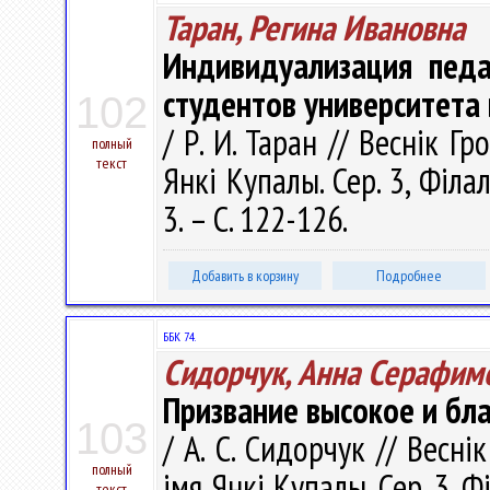
Таран, Регина Ивановна
Индивидуализация педа
студентов университета 
102
/ Р. И. Таран // Веснік Г
полный
текст
Янкі Купалы. Сер. 3, Філал
3. – С. 122-126.
Добавить в корзину
Подробнее
ББК 74.
Сидорчук, Анна Серафим
Призвание высокое и бл
103
/ А. С. Сидорчук // Весні
полный
імя Янкі Купалы. Сер. 3, Фі
текст