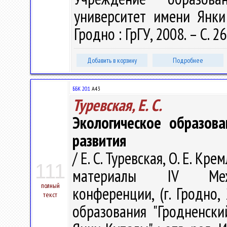
университет имени Янки 
Гродно : ГрГУ, 2008. – С. 2
Добавить в корзину
Подробнее
ББК 20.1
А43
Туревская, Е. С.
Экологическое образова
развития
/ Е. С. Туревская, О. Е. К
111
материалы IV Между
полный
конференции, (г. Гродно,
текст
образования "Гродненск