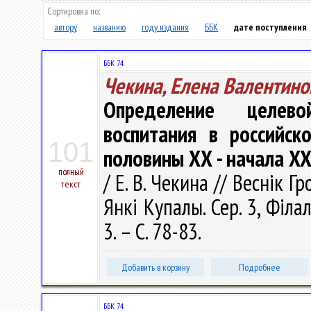
Сортировка по:
автору
названию
году издания
ББК
дате поступления
ББК 74.
Чекина, Елена Валентино
Определение целево
воспитания в российск
101
половины ХХ - начала XXI
полный
/ Е. В. Чекина // Веснік 
текст
Янкі Купалы. Сер. 3, Філал
3. – С. 78-83.
Добавить в корзину
Подробнее
ББК 74.