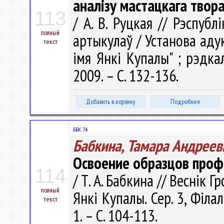
аналізу мастацкага твор
113
/ А. В. Руцкая // Рэспубл
полный
артыкулаў / Установа аду
текст
імя Янкі Купалы" ; рэдкал.
2009. – С. 132-136.
Добавить в корзину
Подробнее
ББК 74.
Бабкина, Тамара Андреев
Освоение образцов проф
114
/ Т. А. Бабкина // Веснік 
полный
Янкі Купалы. Сер. 3, Філал
текст
1. – С. 104-113.