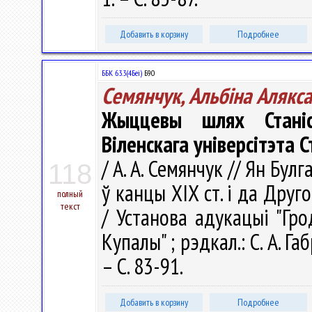
Добавить в корзину
Подробнее
ББК 63.3(4Беі)
Б90
Семянчук, Альбiна Алякс
Жыццевы шлях Станіс
Віленскага універсітэта
/ А. А. Семянчук // Ян Бул
118
ў канцы XIX ст. і да Друг
полный
текст
/ Установа адукацыі "Гро
Купалы" ; рэдкал.: С. А. Га
– С. 83-91.
Добавить в корзину
Подробнее