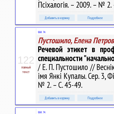
Псіхалогія. – 2009. – № 2.
Добавить в корзину
Подробнее
ББК 74.
Пустошило, Елена Петро
Речевой этикет в проф
специальности "начальн
122
/ Е. П. Пустошило // Весн
полный
текст
імя Янкі Купалы. Сер. 3, Фі
№ 2. – С. 45-49.
Добавить в корзину
Подробнее
ББК 74.