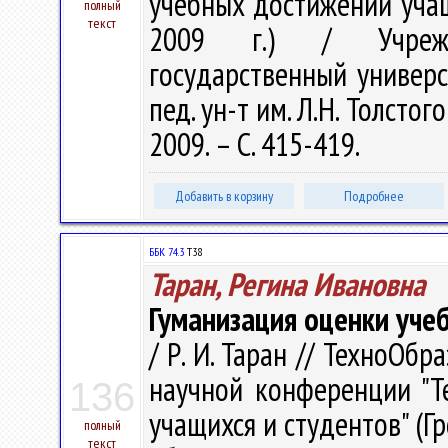
учебных достижений учащ
полный
текст
2009 г.) / Учрежде
государственный универс
пед. ун-т им. Л.Н. Толстого 
2009. – С. 415-419.
Добавить в корзину
Подробнее
ББК 74.3
Т38
Таран, Регина Ивановна
Гуманизация оценки уче
/ Р. И. Таран // ТехноОб
научной конференции "Т
136
учащихся и студентов" (Гр
полный
текст