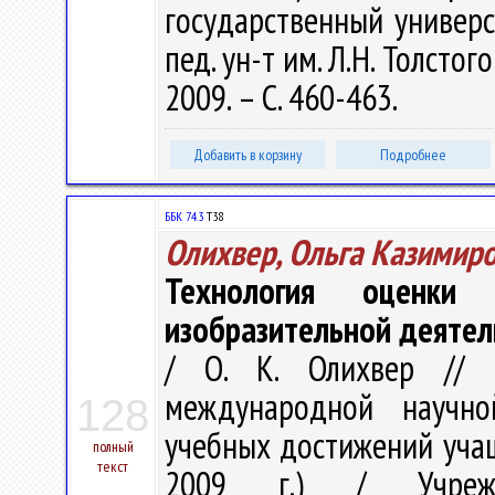
государственный универс
пед. ун-т им. Л.Н. Толстого 
2009. – С. 460-463.
Добавить в корзину
Подробнее
ББК 74.3
Т38
Олихвер, Ольга Казимир
Технология оценки
изобразительной деятел
/ О. К. Олихвер // 
международной научно
128
учебных достижений учащ
полный
текст
2009 г.) / Учрежде