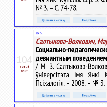
№ 3. – С. 74-78.
Добавить в корзину
Подробнее
ББК 74.
Салтыкова-Волкович, Ма
Социально-педагогич
девиантным поведение
104
/ М. В. Салтыкова-Волко
полный
текст
ўніверсітэта імя Янкі К
Псіхалогія. – 2008. – № 3. 
Добавить в корзину
Подробнее