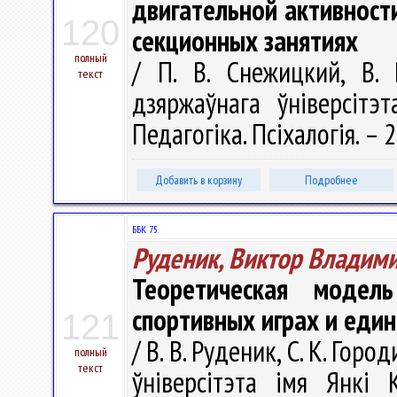
двигательной активност
120
секционных занятиях
полный
/ П. В. Снежицкий, В. 
текст
дзяржаўнага ўніверсітэт
Педагогіка. Псіхалогія. – 
Добавить в корзину
Подробнее
ББК 75.
Руденик, Виктор Владим
Теоретическая модел
спортивных играх и еди
121
/ В. В. Руденик, С. К. Гор
полный
текст
ўніверсітэта імя Янкі К