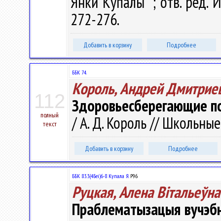
Янки Купалы" ; отв. ред. И
272-276.
Добавить в корзину
Подробнее
ББК 74.
Король, Андрей Дмитрие
112
Здоровьесберегающие по
полный
/ А. Д. Король // Школьные
текст
Добавить в корзину
Подробнее
ББК 83.3(4Беі)6-8 Купала Я.
Р96
Руцкая, Алена Вiтальеўна
Праблематызацыя вучэбн