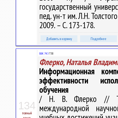
государственный универс
пед. ун-т им. Л.Н. Толстого 
2009. – С. 173-178.
Добавить в корзину
Подробнее
ББК 74.3
Т38
Флерко, Наталья Владим
Информационная комп
эффективности испо
обучения
/ Н. В. Флерко // Т
134
международной научно
полный
учебных достижений учащ
текст