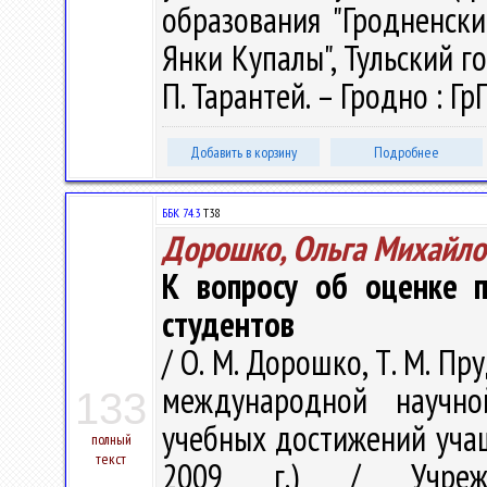
образования "Гродненск
Янки Купалы", Тульский гос.
П. Тарантей. – Гродно : ГрГ
Добавить в корзину
Подробнее
ББК 74.3
Т38
Дорошко, Ольга Михайло
К вопросу об оценке п
студентов
/ О. М. Дорошко, Т. М. Пр
международной научно
133
учебных достижений учащ
полный
текст
2009 г.) / Учрежде