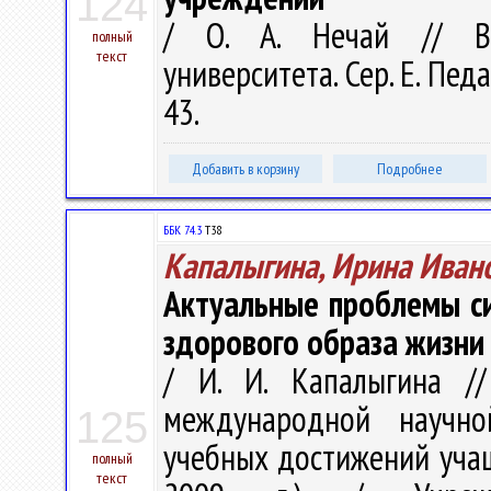
124
/ О. А. Нечай // Ве
полный
текст
университета. Сер. E. Педа
43.
Добавить в корзину
Подробнее
ББК 74.3
Т38
Капалыгина, Ирина Иван
Актуальные проблемы с
здорового образа жизни
/ И. И. Капалыгина //
международной научно
125
учебных достижений учащ
полный
текст