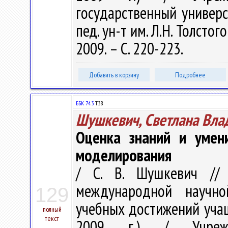
государственный универс
пед. ун-т им. Л.Н. Толстого 
2009. – С. 220-223.
Добавить в корзину
Подробнее
ББК 74.3
Т38
Шушкевич, Светлана Вла
Оценка знаний и умен
моделирования
/ С. В. Шушкевич // 
международной научно
129
учебных достижений учащ
полный
текст
2009 г.) / Учрежде