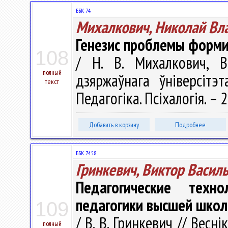
ББК 74.
Михалкович, Николай Вл
Генезис проблемы форми
108
/ Н. В. Михалкович, В
полный
дзяржаўнага ўніверсітэт
текст
Педагогіка. Псіхалогія. – 
Добавить в корзину
Подробнее
ББК 74.58
Гринкевич, Виктор Васил
Педагогические техн
педагогики высшей шко
109
/ В. В. Гринкевич // Весн
полный