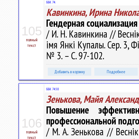
ББК 74.
Кавинкина, Ирина Никол
Гендерная социализация
105
/ И. Н. Кавинкина // Весн
полный
імя Янкі Купалы. Сер. 3, Фі
текст
№ 3. – С. 97-102.
Добавить в корзину
Подробнее
ББК 74.58
Зенькова, Майя Алексан
Повышение эффективн
профессиональной подго
106
/ М. А. Зенькова // Весні
полный
текст