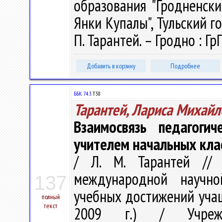
образования "Гродненск
Янки Купалы", Тульский гос.
П. Тарантей. – Гродно : ГрГ
Добавить в корзину
Подробнее
ББК 74.3
Т38
Тарантей, Лариса Михайл
Взаимосвязь педагог
учителем начальных кл
/ Л. М. Тарантей // 
международной научно
137
учебных достижений учащ
полный
текст
2009 г.) / Учрежде