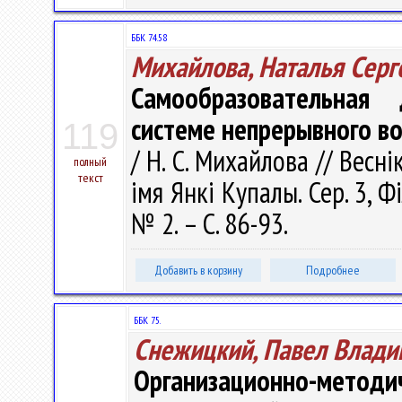
ББК 74.58
Михайлова, Наталья Серг
Самообразовательная 
системе непрерывного в
119
/ Н. С. Михайлова // Весн
полный
текст
імя Янкі Купалы. Сер. 3, Фі
№ 2. – С. 86-93.
Добавить в корзину
Подробнее
ББК 75.
Снежицкий, Павел Влади
Организационно-мето