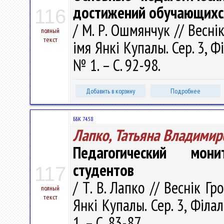
достижений обучающихс
116
/ М. Р. Ошмянчук // Весні
полный
текст
імя Янкі Купалы. Сер. 3, Фі
№ 1. – С. 92-98.
Добавить в корзину
Подробнее
ББК 74.58
Лапко, Татьяна Владимир
Педагогический мон
студентов
117
/ Т. В. Лапко // Веснік Г
полный
текст
Янкі Купалы. Сер. 3, Філал
1. – С. 83-87.