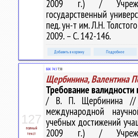
2009 г.) / Учрежде
государственный универс
пед. ун-т им. Л.Н. Толстого 
2009. – С. 142-146.
Добавить в корзину
Подробнее
ББК 74.3
Т38
Щербинина, Валентина П
Требование валидности 
/ В. П. Щербинина //
международной научно
127
учебных достижений учащ
полный
2009 г.) / Учрежде
текст