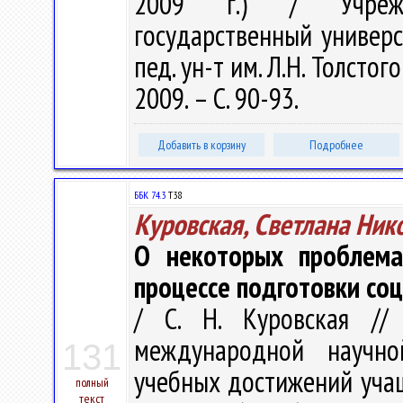
2009 г.) / Учрежде
государственный универс
пед. ун-т им. Л.Н. Толстого 
2009. – С. 90-93.
Добавить в корзину
Подробнее
ББК 74.3
Т38
Куровская, Светлана Ник
О некоторых проблема
процессе подготовки со
/ С. Н. Куровская //
международной научно
131
учебных достижений учащ
полный
текст