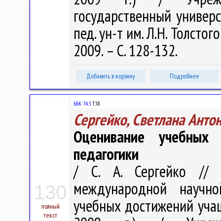
государственный универс
пед. ун-т им. Л.Н. Толстого 
2009. – С. 128-132.
Добавить в корзину
Подробнее
ББК 74.3
Т38
Сергейко, Светлана Анто
Оценивание учебных 
педагогики
/ С. А. Сергейко // 
международной научно
130
учебных достижений учащ
полный
текст