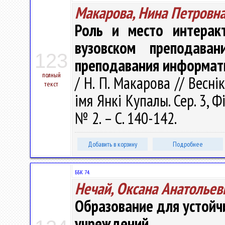
Макарова, Нина Петровн
Роль и место интеракт
вузовском преподава
123
преподавания информат
полный
/ Н. П. Макарова // Весні
текст
імя Янкі Купалы. Сер. 3, Фі
№ 2. – С. 140-142.
Добавить в корзину
Подробнее
ББК 74.
Нечай, Оксана Анатольев
Образование для устойч
учреждений