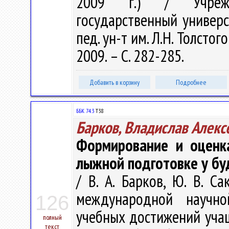
2009 г.) / Учрежде
государственный универс
пед. ун-т им. Л.Н. Толстого 
2009. – С. 282-285.
Добавить в корзину
Подробнее
ББК 74.3
Т38
Барков, Владислав Алекс
Формирование и оценка
лыжной подготовке у бу
/ В. А. Барков, Ю. В. С
международной научно
126
учебных достижений учащ
полный
текст