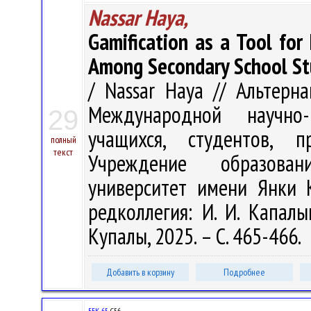
Nassar Haya,
Gamification as a Tool fo
Among Secondary School St
/ Nassar Haya // Альтерн
Международной научно-п
29
учащихся, студентов, 
полный
текст
Учреждение образован
университет имени Янки К
редколлегия: И. И. Капалы
Купалы, 2025. – С. 465-466.
Добавить в корзину
Подробнее
ББК 65.
С56