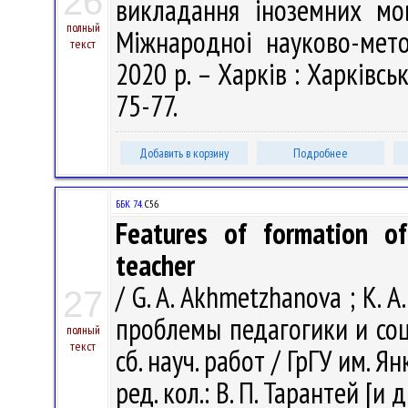
26
викладання іноземних мов
полный
Міжнародноі науково-мето
текст
2020 р. – Харків : Харківськ
75-77.
Добавить в корзину
Подробнее
ББК 74.
С56
Features of formation o
teacher
/ G. A. Akhmetzhanova ; K. A
27
проблемы педагогики и соц
полный
текст
сб. науч. работ / ГрГУ им. Янк
ред. кол.: В. П. Тарантей [и д