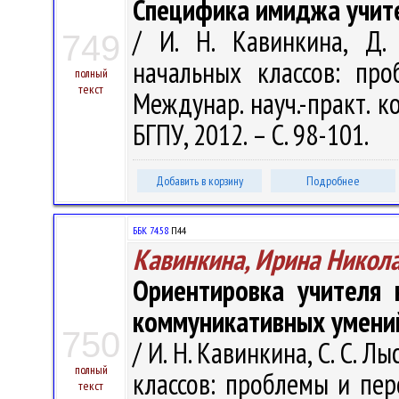
Специфика имиджа учите
/ И. Н. Кавинкина, Д.
749
начальных классов: пр
полный
текст
Междунар. науч.-практ. ко
БГПУ, 2012. – С. 98-101.
Добавить в корзину
Подробнее
ББК 74.58
П44
Кавинкина, Ирина Никол
Ориентировка учителя 
коммуникативных умени
750
/ И. Н. Кавинкина, С. С. 
полный
классов: проблемы и пер
текст