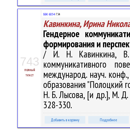
ББК 60.54
Г34
Кавинкина, Ирина Никол
Гендерное коммуникат
формирования и перспек
/ И. Н. Кавинкина, 
743
коммуникативного пов
полный
международ. науч. конф.,
текст
образования "Полоцкий гос.
Н. Б. Лысова, [и др.], М. 
328-330.
Добавить в корзину
Подробнее