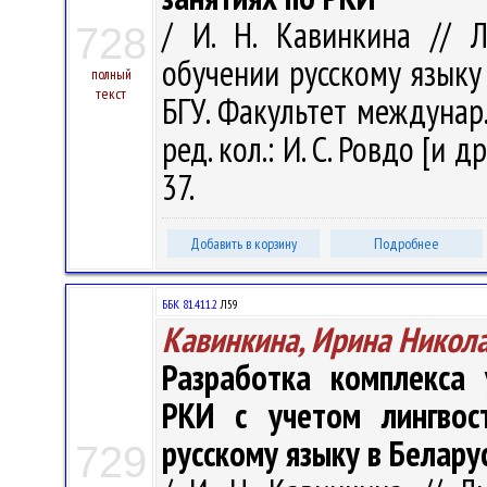
/ И. Н. Кавинкина // 
728
обучении русскому языку к
полный
текст
БГУ. Факультет междунар. 
ред. кол.: И. С. Ровдо [и др
37.
Добавить в корзину
Подробнее
ББК 81.411.2
Л59
Кавинкина, Ирина Никол
Разработка комплекса 
РКИ с учетом лингвос
русскому языку в Белару
729