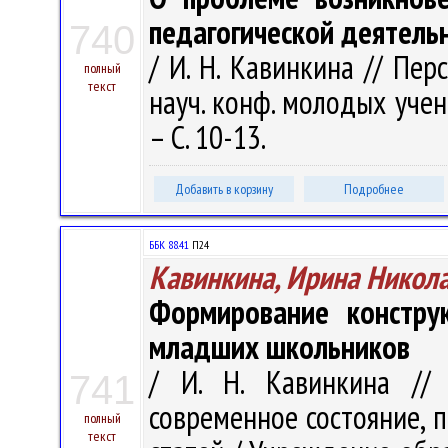
педагогической деятель
740
/ И. Н. Кавинкина // Пе
полный
текст
науч. конф. молодых ученых
– С. 10-13.
Добавить в корзину
Подробнее
ББК 88.41
П24
Кавинкина, Ирина Никол
Формирование констру
младших школьников
/ И. Н. Кавинкина // 
741
современное состояние, 
полный
текст