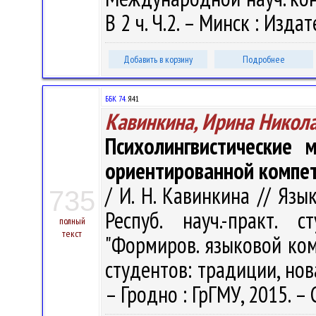
В 2 ч. Ч.2. – Минск : Изда
Добавить в корзину
Подробнее
ББК 74.
Я41
Кавинкина, Ирина Никол
Психолингвистические 
ориентированной компет
/ И. Н. Кавинкина // Яз
735
Респуб. науч.-практ. 
полный
текст
"Формиров. языковой ком
студентов: традиции, нова
– Гродно : ГрГМУ, 2015. – 