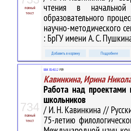
чтения в начальной 
полный
текст
образовательного процес
научно-методического сем
: БрГУ имени А. С. Пушкина
Добавить в корзину
Подробнее
ББК 81.411.2
Р89
Кавинкина, Ирина Никол
Работа над проектами 
школьников
734
/ И. Н. Кавинкина // Русс
полный
75-летию филологическог
текст
Международной науч. кон