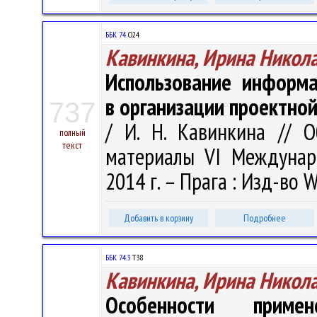
ББК 74.
О24
Кавинкина, Ирина Никол
Использование информа
в организации проектно
737
/ И. Н. Кавинкина // 
полный
текст
материалы VI Междунар. 
2014 г. – Прага : Изд-во W
Добавить в корзину
Подробнее
ББК 74.3
Т38
Кавинкина, Ирина Никол
Особенности приме