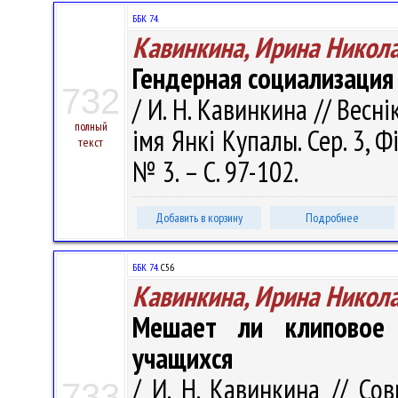
ББК 74.
Кавинкина, Ирина Никол
Гендерная социализация
732
/ И. Н. Кавинкина // Весн
полный
імя Янкі Купалы. Сер. 3, Фі
текст
№ 3. – С. 97-102.
Добавить в корзину
Подробнее
ББК 74.
С56
Кавинкина, Ирина Никол
Мешает ли клиповое 
учащихся
/ И. Н. Кавинкина // Со
733