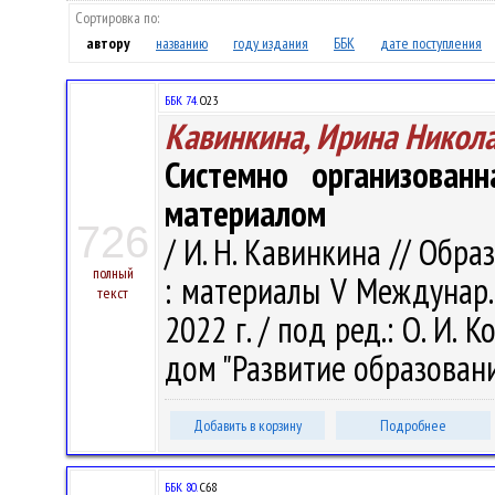
Сортировка по:
автору
названию
году издания
ББК
дате поступления
ББК 74.
О23
Кавинкина, Ирина Никол
Системно организованн
материалом
726
/ И. Н. Кавинкина // Обра
полный
: материалы V Междунар. 
текст
2022 г. / под ред.: О. И. 
дом "Развитие образования
Добавить в корзину
Подробнее
ББК 80.
С68