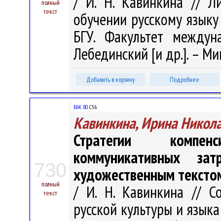
/ И. Н. Кавинкина // Л
полный
текст
обучении русскому языку к
БГУ. Факультет междуна
Лебединский [и др.]. – Мин
Добавить в корзину
Подробнее
ББК 80.
С56
Кавинкина, Ирина Никол
Стратегии компен
коммуникативных за
730
художественным тексто
полный
/ И. Н. Кавинкина // 
текст
русской культуры и языка