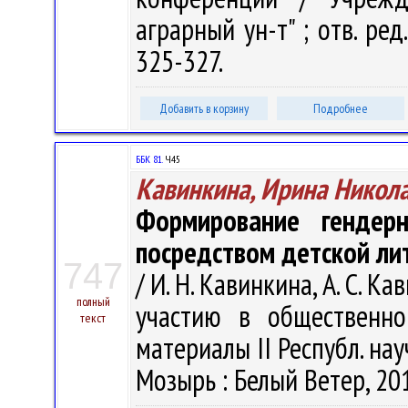
аграрный ун-т" ; отв. ред.
325-327.
Добавить в корзину
Подробнее
ББК 81.
Ч45
Кавинкина, Ирина Никол
Формирование гендер
посредством детской ли
747
/ И. Н. Кавинкина, А. С. К
полный
участию в общественно
текст
материалы II Республ. науч
Мозырь : Белый Ветер, 201