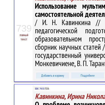
Использование мульти
самостоятельной деятел
/ И. Н. Кавинкина // 
739
педагогической подго
полный
образовательном прос
текст
сборник научных статей 
государственный универс
Монкевичиене, В. П. Тарант
Добавить в корзину
Подробнее
ББК 74.58
П26
Кавинкина, Ирина Никол
О проблеме возникнов