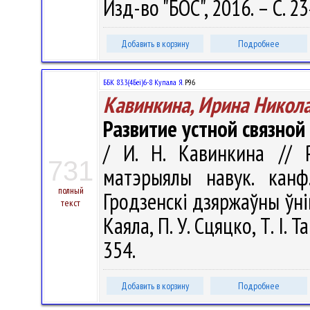
Изд-во "БОС", 2016. – С. 2
Добавить в корзину
Подробнее
ББК 83.3(4Беі)6-8 Купала Я.
Р96
Кавинкина, Ирина Никол
Развитие устной связно
/ И. Н. Кавинкина // Р
731
матэрыялы навук. канф
полный
Гродзенскi дзяржаўны ўнiве
текст
Каяла, П. У. Сцяцко, Т. І. 
354.
Добавить в корзину
Подробнее