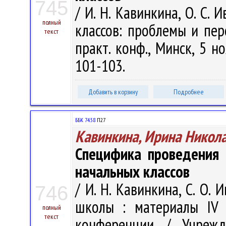
745
/ И. Н. Кавинкина, О. С.
полный
классов: проблемы и пер
текст
практ. конф., Минск, 5 но
101-103.
Добавить в корзину
Подробнее
ББК 74.58
П27
Кавинкина, Ирина Никол
Специфика проведения 
начальных классов
/ И. Н. Кавинкина, С. О.
746
школы : материалы IV 
полный
текст
конференции / Учрежде