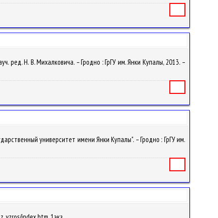
Книга
 ред. Н. В. Михалковича. – Гродно : ГрГУ им. Янки Купалы, 2013. –
Книга
ударственный университет имени Янки Купалы". – Гродно : ГрГУ им.
Книга
az_vzros/index.htm, 1экз.