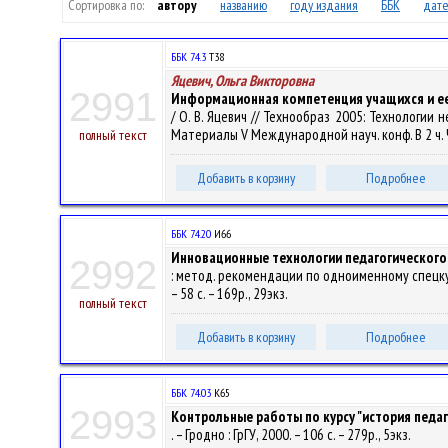
Сортировка по:
автору
названию
году издания
ББК
дате
ББК 74.3
Т38
Яцевич, Ольга Викторовна
2991
Информационная компетенция учащихся и ее
/ О. В. Яцевич // Технообраз 2005: Технологи
Материалы V Международной науч. конф. В 2 ч. Ч.1.
полный текст
Добавить в корзину
Подробнее
ББК 74.20
И66
Инновационные технологии педагогического
2992
: метод. рекомендации по одноименному спецкурсу
– 58 с. – 169р., 29экз.
полный текст
Добавить в корзину
Подробнее
ББК 74.03
К65
2993
Контрольные работы по курсу "история педагог
. – Гродно : ГрГУ, 2000. – 106 с. – 279р., 5экз.