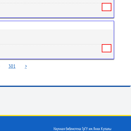
Книга
Книга
0
301
>
Научная библиотека ГрГУ им. Янки Купалы