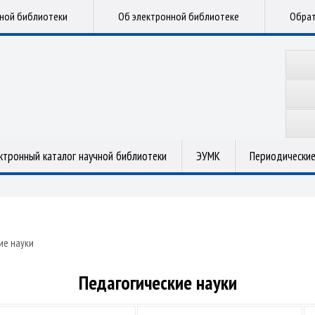
чной библиотеки
Об электронной библиотеке
Обрат
ктронный каталог научной библиотеки
ЭУМК
Периодические
ие науки
Педагогические науки