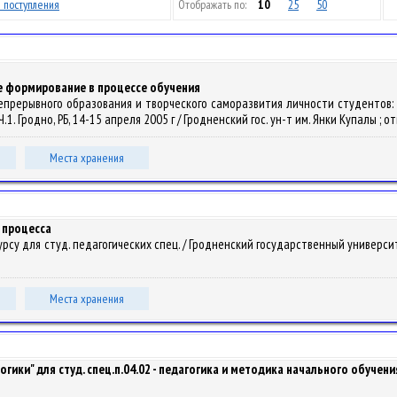
 поступления
Отображать по:
10
25
50
 формирование в процессе обучения
и непрерывного образования и творческого саморазвития личности студентов
 Гродно, РБ, 14-15 апреля 2005 г / Гродненский гос. ун-т им. Янки Купалы ; отв. 
Места хранения
 процесса
 для студ. педагогических спец. / Гродненский государственный университет им
Места хранения
ики" для студ. спец.п.04.02 - педагогика и методика начального обучения /