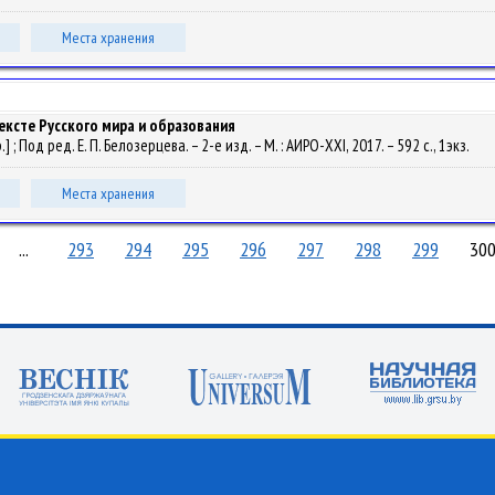
Места хранения
ексте Русского мира и образования
; Под ред. Е. П. Белозерцева. – 2-е изд. – М. : АИРО-XXI, 2017. – 592 с., 1экз.
Места хранения
...
293
294
295
296
297
298
299
30