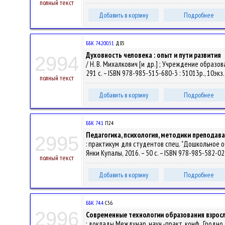
полный текст
Добавить в корзину
Подробнее
ББК 74.200.51
Д85
Духовность человека : опыт и пути развития
2994
/ Н. В. Михалкович [и др.] ; Учреждение образов
291 с. – ISBN 978-985-515-680-3 : 51013р., 10экз
полный текст
Добавить в корзину
Подробнее
ББК 74.1
П24
Педагогика, психология, методики преподав
2995
: практикум для студентов спец. "Дошкольное об
Янки Купалы, 2016. – 50 с. – ISBN 978-985-582-025
полный текст
Добавить в корзину
Подробнее
ББК 74.4
С56
2996
Современные технологии образования взросл
: доклады Междунар. науч.-практ. конф., Гродно, 1