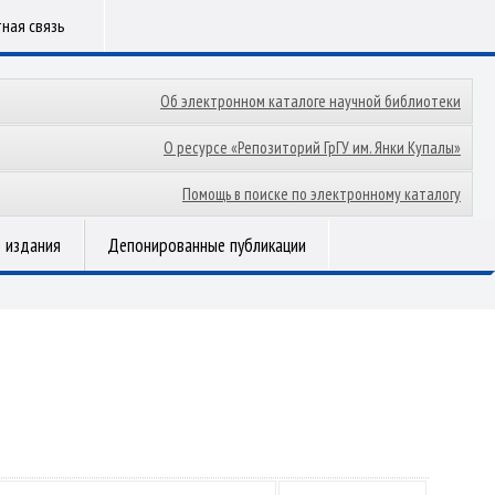
ная связь
Об электронном каталоге научной библиотеки
О ресурсе «Репозиторий ГрГУ им. Янки Купалы»
Помощь в поиске по электронному каталогу
 издания
Депонированные публикации