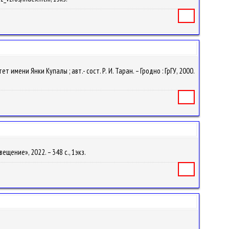
Книга
ени Янки Купалы ; авт.- сост. Р. И. Таран. – Гродно : ГрГУ, 2000.
Книга
вещение», 2022. – 348 с., 1экз.
Книга