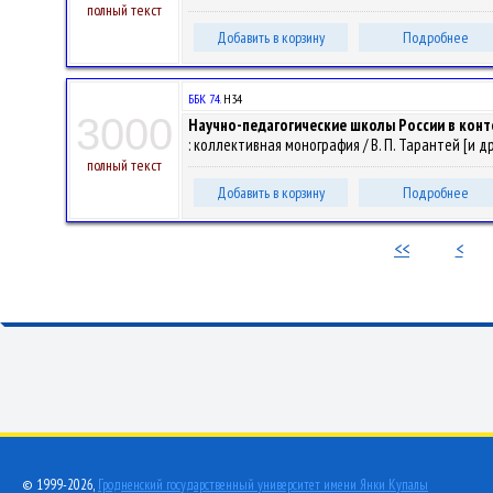
полный текст
Добавить в корзину
Подробнее
ББК 74.
Н34
3000
Научно-педагогические школы России в конт
: коллективная монография / В. П. Тарантей [и др.] 
полный текст
Добавить в корзину
Подробнее
<<
<
© 1999-2026,
Гродненский государственный университет имени Янки Купалы