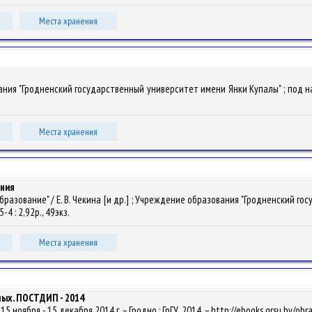
Места хранения
ания "Гродненский государственный университет имени Янки Купалы" ; под науч.
.
Места хранения
ания
разование" / Е. В. Чекина [и др.] ; Учреждение образования "Гродненский гос
-4 : 2,92р., 49экз.
Места хранения
ых. ПОСТДИП - 2014
5 ноября - 15 декабря 2014 г. – Гродно : ГрГУ, 2014. – http://ebooks.grsu.by/obr