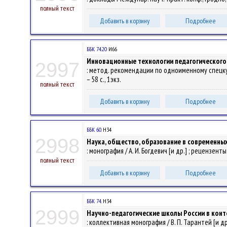
полный текст
Добавить в корзину
Подробнее
ББК 74.20
И66
Инновационные технологии педагогического 
2997
: метод. рекомендации по одноименному спецкурсу
– 58 с., 1экз.
полный текст
Добавить в корзину
Подробнее
ББК 60.
Н34
2998
Наука, общество, образование в современны
: монография / А. И. Богдевич [и др.] ; рецензенты
полный текст
Добавить в корзину
Подробнее
ББК 74.
Н34
2999
Научно-педагогические школы России в конт
: коллективная монография / В. П. Тарантей [и др.]