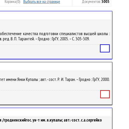
Корзина
(0):
Выбрать все на странице
Документов:
3003
: обеспечение качества подготовки специалистов высшей школы :
ред. В. П. Тарантей. – Гродно : ГрГУ, 2005. – С. 305-309.
Статья
ени Янки Купалы ; авт.- сост. Р. И. Таран. – Гродно : ГрГУ, 2000.
Книга
гродненскийгос. ун-т им. я.купалы; авт.-сост. с.а.сергейко