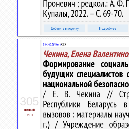
Проневич ; редкол.: А. Ф. 
Купалы, 2022. – С. 69-70.
Добавить в корзину
Подробнее
ББК 66.3(4Беи)
С83
Чекина, Елена Валентино
Формирование социаль
будущих специалистов 
национальной безопасно
/ Е. В. Чекина // Стр
305
Республики Беларусь в
полный
вызовов : материалы науч.
текст
г.) / Учреждение образ