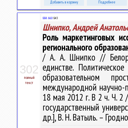
Добавить в корзину
Подробнее
ББК 66.0
Б43
Шнипко, Андрей Анатоль
Роль маркетинговых ис
регионального образова
/ А. А. Шнипко // Бело
единстве. Политическо
302
образовательном пр
полный
текст
международной научно-пр
18 мая 2012 г. В 2 ч. Ч. 
государственный универси
др.], В. Н. Ватыль. – Гродно