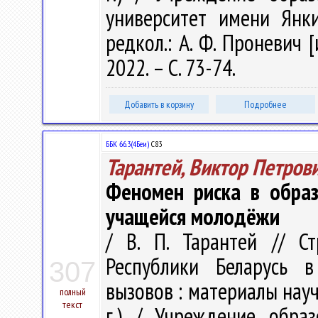
университет имени Янки
редкол.: А. Ф. Проневич [
2022. – С. 73-74.
Добавить в корзину
Подробнее
ББК 66.3(4Беи)
С83
Тарантей, Виктор Петров
Феномен риска в образ
учащейся молодёжи
/ В. П. Тарантей // С
Республики Беларусь в
307
вызовов : материалы науч.
полный
текст
г.) / Учреждение образ