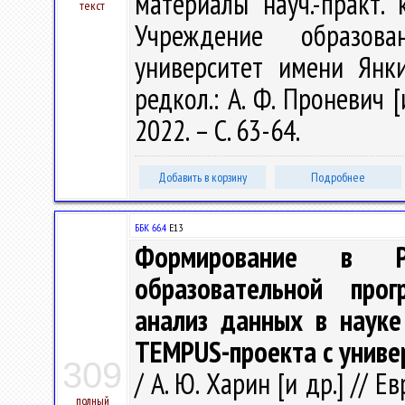
материалы науч.-практ. 
текст
Учреждение образова
университет имени Янки
редкол.: А. Ф. Проневич [
2022. – С. 63-64.
Добавить в корзину
Подробнее
ББК 66.4
Е13
Формирование в Ре
образовательной про
анализ данных в науке
TEMPUS-проекта с униве
309
/ А. Ю. Харин [и др.] // 
полный