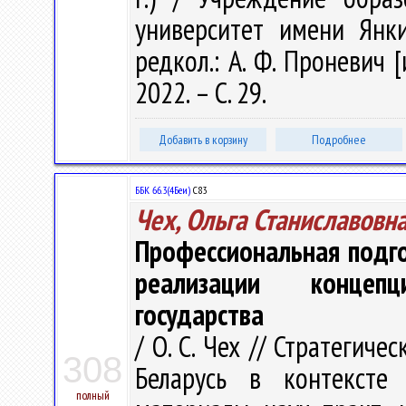
университет имени Янки
редкол.: А. Ф. Проневич [
2022. – С. 29.
Добавить в корзину
Подробнее
ББК 66.3(4Беи)
С83
Чех, Ольга Станиславовн
Профессиональная подго
реализации концепц
государства
/ О. С. Чех // Стратегич
308
Беларусь в контексте
полный