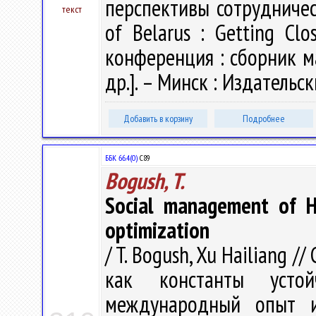
перспективы сотрудничес
текст
of Belarus : Getting Cl
конференция : сборник мат
др.]. – Минск : Издательск
Добавить в корзину
Подробнее
ББК 66.4(0)
С89
Bogush, T.
Social management of H
optimization
/ T. Bogush, Xu Hailiang /
как константы устойч
международный опыт и