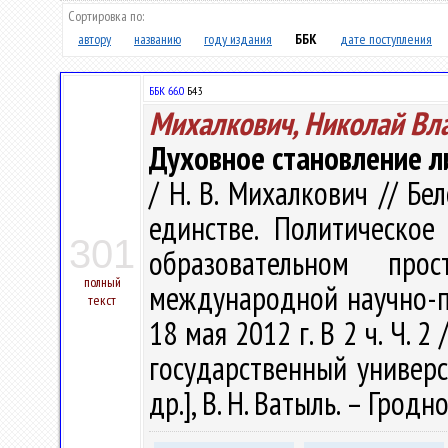
Сортировка по:
автору
названию
году издания
ББК
дате поступления
ББК 66.0
Б43
Михалкович, Николай Вл
Духовное становление л
/ Н. В. Михалкович // Бе
единстве. Политическо
301
образовательном пр
полный
международной научно-пр
текст
18 мая 2012 г. В 2 ч. Ч. 
государственный универси
др.], В. Н. Ватыль. – Гродно