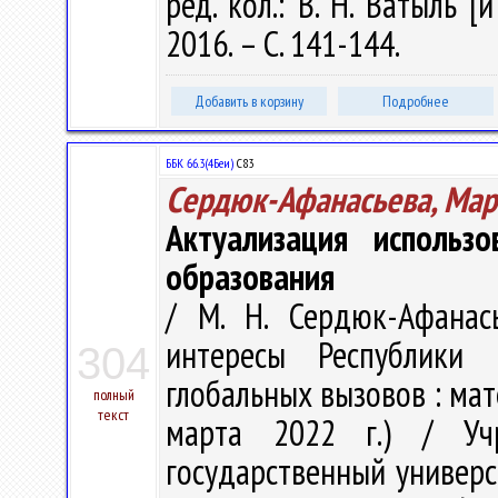
ред. кол.: В. Н. Ватыль [
2016. – С. 141-144.
Добавить в корзину
Подробнее
ББК 66.3(4Беи)
С83
Сердюк-Афанасьева, Мар
Актуализация использ
образования
/ М. Н. Сердюк-Афанас
интересы Республики 
304
глобальных вызовов : мате
полный
текст
марта 2022 г.) / Учр
государственный универси