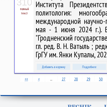
310
Института Президентст
полный
политология: многоо
текст
международной научно-п
мая - 1 июня 2024 г.). 
"Гродненский государств
гл. ред. В. Н. Ватыль ; ред
ГрГУ им. Янки Купалы, 2024
Добавить в корзину
Подробнее
<<
<
...
27
28
29
30