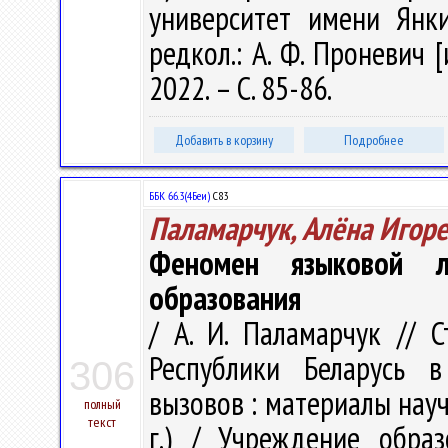
университет имени Янки
редкол.: А. Ф. Проневич [
2022. – С. 85-86.
Добавить в корзину
Подробнее
ББК 66.3(4Беи)
С83
Паламарчук, Алёна Игор
Феномен языковой л
образования
/ А. И. Паламарчук // 
Республики Беларусь в
306
вызовов : материалы науч.
полный
текст
г.) / Учреждение образ