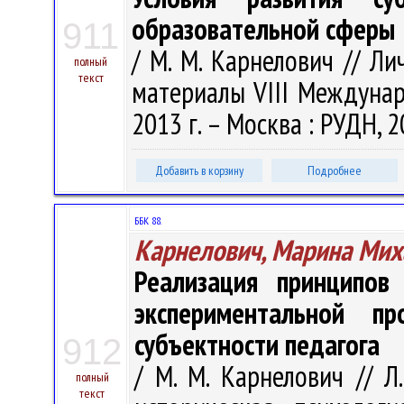
образовательной сферы
911
/ М. М. Карнелович // Ли
полный
текст
материалы VIII Междунар. 
2013 г. – Москва : РУДН, 2
Добавить в корзину
Подробнее
ББК 88.
Карнелович, Марина Мих
Реализация принципов 
экспериментальной п
субъектности педагога
912
/ М. М. Карнелович // Л
полный
текст