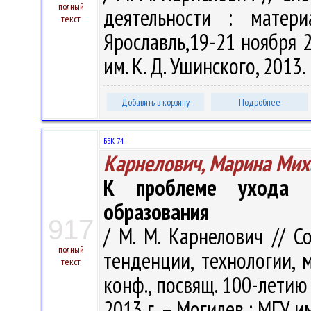
полный
деятельности : матери
текст
Ярославль,19-21 ноября 20
им. К. Д. Ушинского, 2013.
Добавить в корзину
Подробнее
ББК 74.
Карнелович, Марина Мих
К проблеме ухода м
образования
917
/ М. М. Карнелович // С
полный
тенденции, технологии, м
текст
конф., посвящ. 100-летию 
2013 г. – Могилев : МГУ им