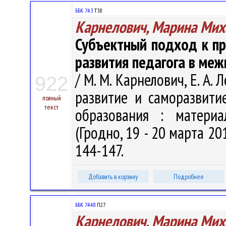
ББК 74.3
Т38
Карнелович, Марина Мих
Субъектный подход к п
развития педагога в ме
/ М. М. Карнелович, Е. А.
922
развитие и саморазвити
полный
текст
образования : материа
(Гродно, 19 - 20 марта 2013 
144-147.
Добавить в корзину
Подробнее
ББК 74.48
П27
Карнелович, Марина Мих