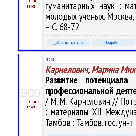
полный
гуманитарных наук : м
текст
молодых ученых. Москва, 2
– С. 68-72.
Добавить в корзину
Подробнее
ББК 88.
Карнелович, Марина Мих
Развитие потенциала
профессиональной деят
909
/ М. М. Карнелович // По
полный
текст
: материалы XII Междунар
Тамбов : Тамбов. гос. ун-т 