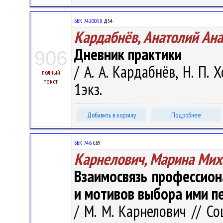
ББК 74.200.58
Д54
Кардабнёв, Анатолий Ан
Дневник практики
906
/ А. А. Кардабнёв, Н. П. 
полный
текст
1экз.
Добавить в корзину
Подробнее
ББК 74.6
С69
Карнелович, Марина Мих
Взаимосвязь профессио
и мотивов выбора ими п
/ М. М. Карнелович // С