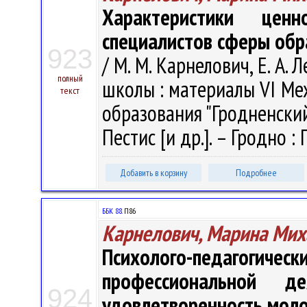
Характеристики цен
специалистов сферы обр
923
/ М. М. Карнелович, Е. А.
полный
школы : материалы VI Меж
текст
образования "Гродненский г
Пестис [и др.]. – Гродно : 
Добавить в корзину
Подробнее
ББК 88.
П86
Карнелович, Марина Мих
Психолого-педагогич
профессиональной 
924
удовлетворенность моло