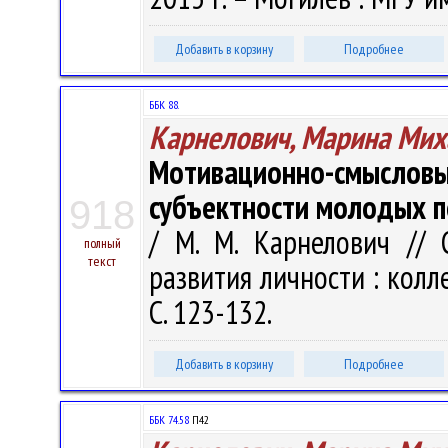
Добавить в корзину
Подробнее
ББК 88.
Карнелович, Марина Мих
Мотивационно-смысловы
субъектности молодых п
918
/ М. М. Карнелович // 
полный
текст
развития личности : колл
С. 123-132.
Добавить в корзину
Подробнее
ББК 74.58
П42