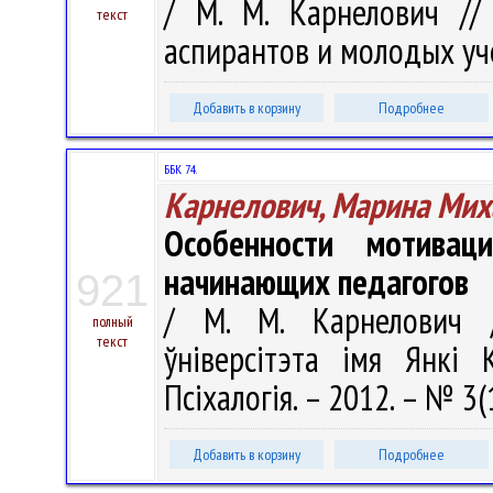
/ М. М. Карнелович // 
текст
аспирантов и молодых учен
Добавить в корзину
Подробнее
ББК 74.
Карнелович, Марина Мих
Особенности мотивац
начинающих педагогов
921
/ М. М. Карнелович /
полный
текст
ўніверсітэта імя Янкі К
Псіхалогія. – 2012. – № 3(
Добавить в корзину
Подробнее