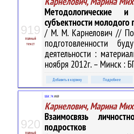
Карнелович, Марина Мих
Методологические и
субъектности молодого 
919
/ М. М. Карнелович // 
полный
подготовленности буд
текст
деятельности : материалы
ноября 2012г. – Минск : БГ
Добавить в корзину
Подробнее
ББК 74.
И69
Карнелович, Марина Мих
Взаимосвязь личностн
920
подростков
полный