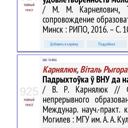
полный
/ М. М. Карнелович, Т
текст
сопровождение образовател
Минск : РИПО, 2016. – С. 
Добавить в корзину
Подробнее
ББК 74.
Ф56
Карнялюк, Віталь Рыгора
Падрыхтоўка ў ВНУ да н
/ В. Р. Карнялюк // Ф
925
непрерывного образован
полный
текст
Междунар. науч.-практ. 
Могилев : МГУ им. А. А. Ку