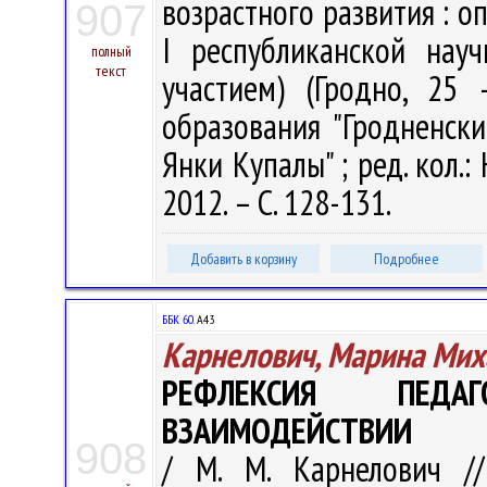
возрастного развития : о
907
I республиканской нау
полный
текст
участием) (Гродно, 25
образования "Гродненск
Янки Купалы" ; ред. кол.: 
2012. – С. 128-131.
Добавить в корзину
Подробнее
ББК 60.
А43
Карнелович, Марина Мих
РЕФЛЕКСИЯ ПЕДА
ВЗАИМОДЕЙСТВИИ
908
/ М. М. Карнелович /