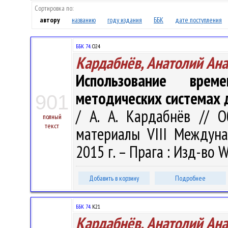
Сортировка по:
автору
названию
году издания
ББК
дате поступления
ББК 74.
О24
Кардабнёв, Анатолий Ан
Использование вре
методических системах 
901
/ А. А. Кардабнёв // 
полный
текст
материалы VIII Междунар
2015 г. – Прага : Изд-во W
Добавить в корзину
Подробнее
ББК 74.
К21
Кардабнёв, Анатолий Ан