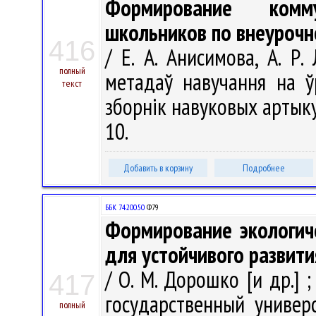
Формирование комм
школьников по внеурочн
416
/ Е. А. Анисимова, А. Р
полный
метадаў навучання на ў
текст
зборнік навуковых артыкул
10.
Добавить в корзину
Подробнее
ББК 74.200.50
Ф79
Формирование экологич
для устойчивого развити
/ О. М. Дорошко [и др.]
417
государственный универ
полный