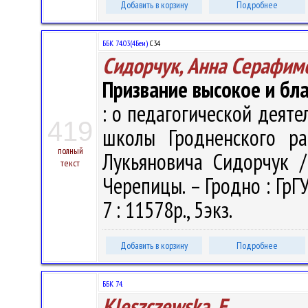
Добавить в корзину
Подробнее
ББК 74.03(4Беи)
С34
Сидорчук, Анна Серафим
Призвание высокое и бл
: о педагогической деят
419
школы Гродненского ра
полный
Лукьяновича Сидорчук / 
текст
Черепицы. – Гродно : ГрГУ
7 : 11578р., 5экз.
Добавить в корзину
Подробнее
ББК 74.
Kleszczewska, E.