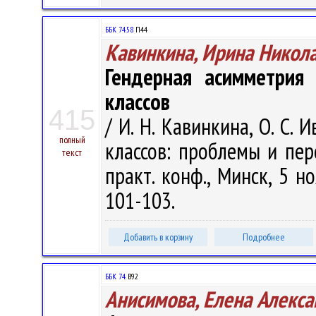
ББК 74.58
П44
Кавинкина, Ирина Никол
Гендерная асимметрия
классов
415
/ И. Н. Кавинкина, О. С.
полный
классов: проблемы и пер
текст
практ. конф., Минск, 5 но
101-103.
Добавить в корзину
Подробнее
ББК 74.
В92
Анисимова, Елена Алекс