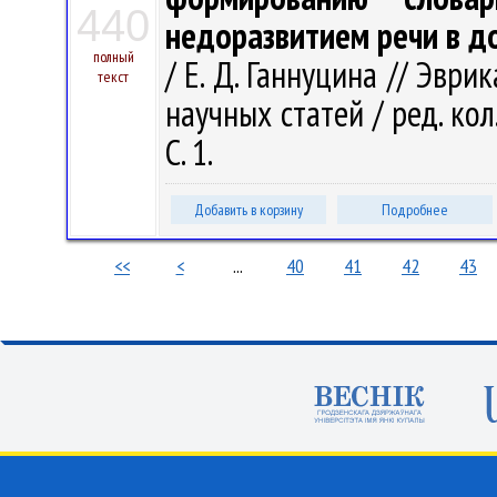
440
недоразвитием речи в д
полный
/ Е. Д. Ганнуцина // Эври
текст
научных статей / ред. кол. 
С. 1.
Добавить в корзину
Подробнее
<<
<
...
40
41
42
43