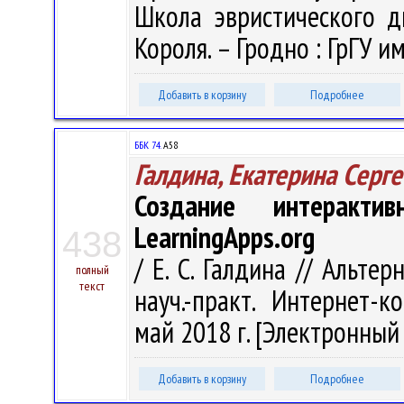
Школа эвристического ди
Короля. – Гродно : ГрГУ им
Добавить в корзину
Подробнее
ББК 74.
А58
Галдина, Екатерина Серг
Создание интеракти
LearningApps.org
438
/ Е. С. Галдина // Альте
полный
текст
науч.-практ. Интернет-к
май 2018 г. [Электронный р
Добавить в корзину
Подробнее