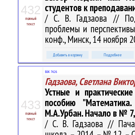
студентов к преподаван
432
/ С. В. Гадзаова // По
полный
текст
проблемы и перспективы 
конф., Минск, 14 ноября 20
Добавить в корзину
Подробнее
ББК 74.26
Гадзаова, Светлана Викт
Устные и практически
пособию "Математика.
433
М.А.Урбан. Начало в № 7,
полный
текст
/ С. В. Гадзаова // Пач
школа. – 2014. – № 12. – С