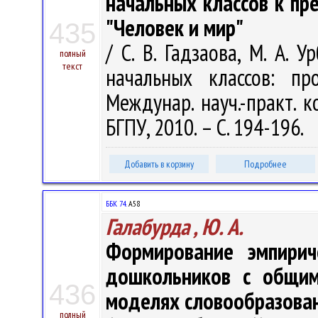
начальных классов к пр
"Человек и мир"
435
/ С. В. Гадзаова, М. А. У
полный
текст
начальных классов: п
Междунар. науч.-практ. к
БГПУ, 2010. – С. 194-196.
Добавить в корзину
Подробнее
ББК 74.
А58
Галабурда , Ю. А.
Формирование эмпирич
дошкольников с общим
436
моделях словообразова
полный