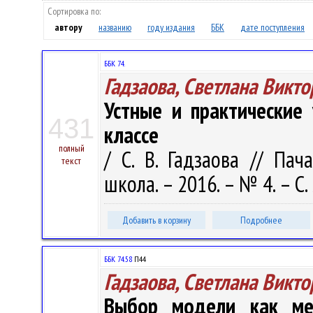
Сортировка по:
автору
названию
году издания
ББК
дате поступления
ББК 74.
Гадзаова, Светлана Викт
Устные и практические
431
классе
полный
/ С. В. Гадзаова // Пач
текст
школа. – 2016. – № 4. – С.
Добавить в корзину
Подробнее
ББК 74.58
П44
Гадзаова, Светлана Викт
Выбор модели как ме