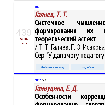
ББК 74.
Галиев, Т. Т.
Системное мышлен
формирования их пр
439
теоретический аспект
полный
текст
/ Т. Т. Галиев, Г. О. Исако
Сер. "У дапамогу педагогу"
Добавить в корзину
Подробнее
ББК 74.
Э16
Ганнуцина, Е. Д.
Особенности коррекц
формированию слова