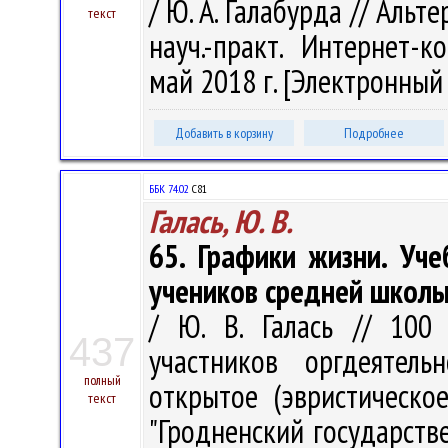
/ Ю. А. Галабурда // Альт
текст
науч.-практ. Интернет-к
май 2018 г. [Электронный р
Добавить в корзину
Подробнее
ББК 74.02
С81
Галась, Ю. В.
65. Графики жизни. Уч
учеников средней школ
/ Ю. В. Галась // 100
437
участников оргдеятель
полный
открытое (эвристическо
текст
"Гродненский государств