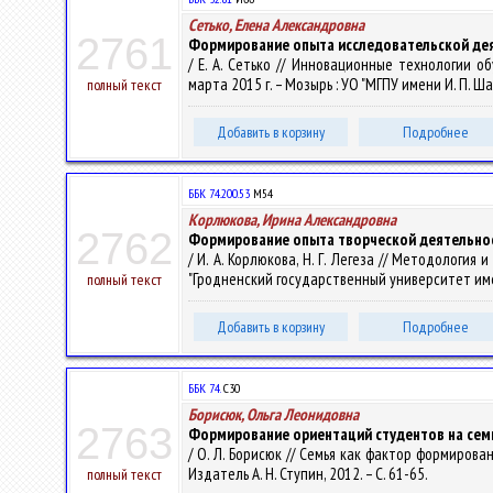
Сетько, Елена Александровна
2761
Формирование опыта исследовательской дея
/ Е. А. Сетько // Инновационные технологии
марта 2015 г. – Мозырь : УО "МГПУ имени И. П. Ша
полный текст
Добавить в корзину
Подробнее
ББК 74.200.53
М54
Корлюкова, Ирина Александровна
2762
Формирование опыта творческой деятельнос
/ И. А. Корлюкова, Н. Г. Легеза // Методология
"Гродненский государственный университет имени Ян
полный текст
Добавить в корзину
Подробнее
ББК 74.
С30
Борисюк, Ольга Леонидовна
2763
Формирование ориентаций студентов на сем
/ О. Л. Борисюк // Семья как фактор формирова
Издатель А. Н. Ступин, 2012. – С. 61-65.
полный текст