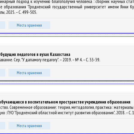
иплинарный подход к изучению благополучия человека : сборник научных ст
е образования "Гродненский государственный университет имени Янки Купал
лы, 2025. – С. 499-505.
Места хранения
удущих педагогов в вузах Казахстана
хаванне. Сер. "У дапамогу педагогу". – 2019. – № 4. – С. 33-39.
Места хранения
бучающихся в воспитательном пространстве учреждения образования
ество. Современное образование: теория, методология, практика : материалы М
 – Гродно : ГУО "Гродненский областной институт развития образования", 2018. – С.
Места хранения