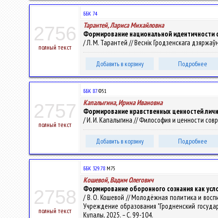
ББК 74
Тарантей, Лариса Михайловна
2756
Формирование национальной идентичности с
/ Л. М. Тарантей // Веснік Гродзенскага дзяржаўнаг
полный текст
Добавить в корзину
Подробнее
ББК 87.
Ф51
Капалыгина, Ирина Ивановна
2757
Формирование нравственных ценностей личн
/ И. И. Капалыгина // Философия и ценности совр
полный текст
Добавить в корзину
Подробнее
ББК 329.78
М75
Кошевой, Вадим Олегович
Формирование оборонного сознания как усл
2758
/ В. О. Кошевой // Молодёжная политика и вос
Учреждение образования "Гродненский государстве
полный текст
Купалы, 2025. – С. 99-104.