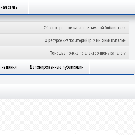
ная связь
Об электронном каталоге научной библиотеки
О ресурсе «Репозиторий ГрГУ им. Янки Купалы»
Помощь в поиске по электронному каталогу
 издания
Депонированные публикации