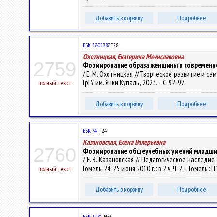
Добавить в корзину
Подробнее
ББК 37-057.87
Т28
Охотницкая, Екатерина Мечиславовна
2759
Формирование образа женщины в современно
/ Е. М. Охотницкая // Творческое развитие и самор
ГрГУ им. Янки Купалы, 2023. – С. 92-97.
полный текст
Добавить в корзину
Подробнее
ББК 74.
П24
Казановская, Елена Валерьевна
2760
Формирование общеучебных умений младших
/ Е. В. Казановская // Педагогическое наследи
Гомель, 24-25 июня 2010 г. : в 2 ч. Ч. 2. – Гомель : 
полный текст
Добавить в корзину
Подробнее
ББК 32.81
И66