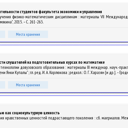
тельности студентов факультета экономики и управления
 обучения физико-математическим дисциплинам : материалы VII Междунаро
мякина", 2015. – С. 261-263.
Места хранения
ти слушателей на подготовительных курсах по математике
 и технологии довузовского образования : материалы III междунар. науч.-прак
ки Купалы" ; гл. ред. И. А. Корлюкова ; редкол.: О. Г. Харазян [и др.]. – Гродно
Места хранения
ью как социокультурную ценность
ния нравственных ценностей подрастающего поколения : сб. маериалов. Междун