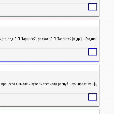
Статья
л. ред. В. П. Тарантей ; редкол.: В. П. Тарантей [и др.]. – Гродно :
Статья
процесса в школе и вузе : материалы респуб. науч.-практ. конф.,
Статья