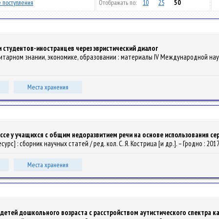
 поступления
Отображать по:
10
25
50
студентов-иностранцев через эвристический диалог
манитарном знании, экономике, образовании : материалы IV Международной нау
Места хранения
ассе у учащихся с общим недоразвитием речи на основе использования с
урс] : сборник научных статей / ред. кол. С. Я. Кострица [и др.]. – Гродно : 2017.
Места хранения
етей дошкольного возраста с расстройством аутистического спектра к