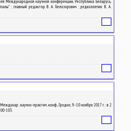
атей Международной научной конференции, Республика Беларусь,
ы" ; главный редактор В. А. Белозорович ; редколлегия: В. А.
Статья
Статья
еждунар. научно-практич. конф., Гродно, 9–10 ноября 2017 г. : в 2
 100-103.
Статья