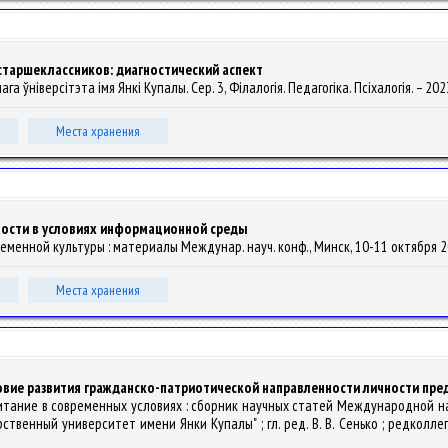
таршеклассников: диагностический аспект
а ўніверсітэта імя Янкі Купалы. Сер. 3, Філалогія. Педагогіка. Псіхалогія. – 2023. 
Места хранения
ости в условиях информационной среды
еменной культуры : материалы Междунар. науч. конф., Минск, 10-11 октября 2013 
Места хранения
овие развития гражданско-патриотической направленности личности пр
питание в современных условиях : сборник научных статей Международной на
нный университет имени Янки Купалы" ; гл. ред. В. В. Сенько ; редколлегия: В