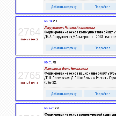
Добавить в корзину
Подробнее
ББК 74.
А58
Лаврушкевич, Наталья Анатольевна
2764
Формирование основ коммуникативной культ
/ Н. А. Лаврушкевич // Альтернант - 2018 : мате
полный текст
Добавить в корзину
Подробнее
ББК 71.
Р89
Лапковская, Елена Николаевна
2765
Формирование основ национальной культуры
/ Е. Н. Лапковская, Д. Г. Швабович // Россия и Ев
С. 86-88.
полный текст
Добавить в корзину
Подробнее
ББК 65.32
С56
Формирование основ экологической культур