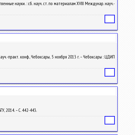
енные науки. : сб. науч. ст. по материалам ХVIII Междунар. науч.-
Статья
уч.-практ. конф., Чебоксары, 5 ноября 2013 г. – Чебоксары : ЦДИП
Статья
У, 2014. – С. 442-443.
Статья