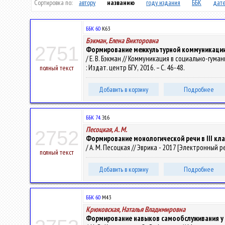
Сортировка по:
автору
названию
году издания
ББК
дате
ББК 60
К63
Бэкман, Елена Викторовна
2751
Формирование межкультурной коммуникации 
/ Е. В. Бэкман // Коммуникация в социально-гу
: Издат. центр БГУ, 2016. – С. 46-48.
полный текст
Добавить в корзину
Подробнее
ББК 74.
Э16
Песоцкая, А. М.
2752
Формирование монологической речи в III кл
/ А. М. Песоцкая // Эврика - 2017 [Электронный рес
полный текст
Добавить в корзину
Подробнее
ББК 60
М43
Крюковская, Наталья Владимировна
Формирование навыков самообслуживания у д