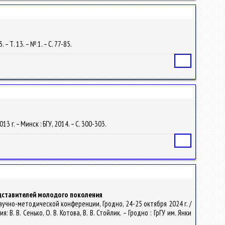
– Т. 13. – № 1. – С. 77-85.
Статья
г. – Минск : БГУ, 2014. – С. 300-303.
Статья
едставителей молодого поколения
учно-методической конференции, Гродно, 24-25 октября 2024 г. /
. В. Сенько, О. В. Котова, В. В. Стойлик. – Гродно : ГрГУ им. Янки