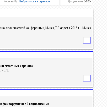
Корзина
(0):
Выбрать все на странице
Документов:
3003
чно-практической конференции, Минск, 7-9 апреля 2016 г. – Минск
Статья
ерии сюжетных картинок
 – С. 1.
Статья
ак фактор успешной социализации