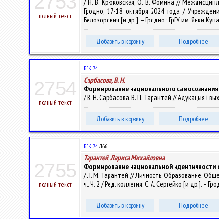
2753
/ Н. В. Крюковская, О. В. Фомина // Междисц
Гродно, 17-18 октября 2024 года / Учреждени
полный текст
Белозорович [и др.]. – Гродно : ГрГУ им. Янки Купа
Добавить в корзину
Подробнее
ББК 74.
Сарбасова, В. Н.
2754
Формирование национального самосознания б
/ В. Н. Сарбасова, В. П. Тарантей // Адукацыя і вы
полный текст
Добавить в корзину
Подробнее
ББК 74.
Л66
Тарантей, Лариса Михайловна
2755
Формирование национальной идентичности о
/ Л. М. Тарантей // Личность. Образование. Общ
ч.. Ч. 2 / Ред. коллегия: С. А. Сергейко [и др.].
полный текст
Добавить в корзину
Подробнее