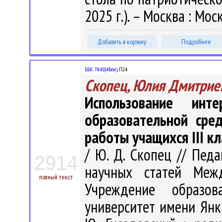
2025 г.). – Москва : Мос
Добавить в корзину
Подробнее
ББК 74.48(4Беи)
П24
Скопец, Юлия Дмитрие
Использование инт
образовательной сре
работы учащихся III кл
/ Ю. Д. Скопец // Педа
2914
научных статей Меж
полный текст
Учреждение образова
университет имени Янк