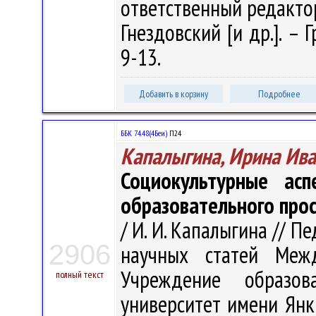
ответственный редактор
Гнездовский [и др.]. – 
9-13.
Добавить в корзину
Подробнее
ББК 74.48(4Беи)
П24
Капалыгина, Ирина Ив
Социокультурные асп
образовательного про
/ И. И. Капалыгина // П
2906
научных статей Меж
Учреждение образова
полный текст
университет имени Янк