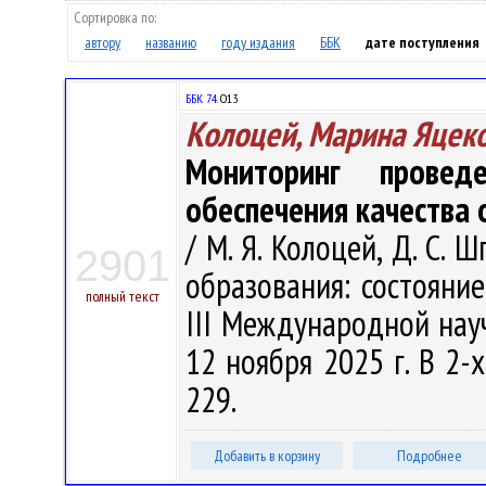
Сортировка по:
автору
названию
году издания
ББК
дате поступления
ББК 74.
О13
Колоцей, Марина Яцек
Мониторинг провед
обеспечения качества 
/ М. Я. Колоцей, Д. С. 
2901
образования: состояни
полный текст
III Международной нау
12 ноября 2025 г. В 2-х 
229.
Добавить в корзину
Подробнее