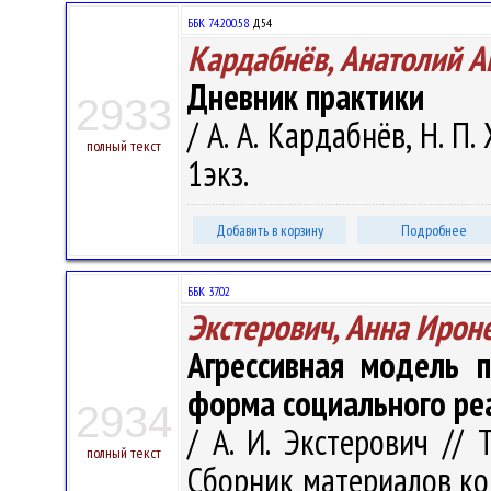
ББК 74.200.58
Д54
Кардабнёв, Анатолий А
Дневник практики
2933
/ А. А. Кардабнёв, Н. П.
полный текст
1экз.
Добавить в корзину
Подробнее
ББК 37.02
Экстерович, Анна Ирон
Агрессивная модель 
форма социального ре
2934
/ А. И. Экстерович //
полный текст
Сборник материалов кон