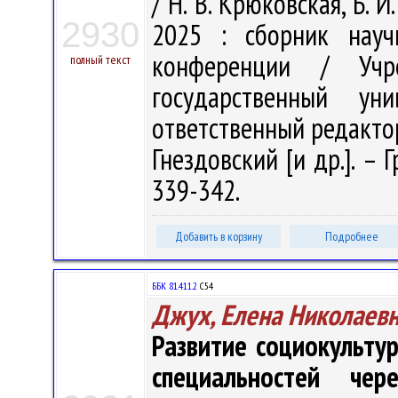
/ Н. В. Крюковская, Б. 
2930
2025 : сборник науч
конференции / Учре
полный текст
государственный у
ответственный редактор
Гнездовский [и др.]. – 
339-342.
Добавить в корзину
Подробнее
ББК 81.411.2
С54
Джух, Елена Николаев
Развитие социокульту
специальностей чер