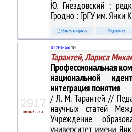
Ю. Гнездовский ; редк
Гродно : ГрГУ им. Янки К
Добавить в корзину
Подробнее
ББК 74.48(4Беи)
П24
Тарантей, Лариса Миха
Профессиональная ком
национальной идент
интеграция понятия
/ Л. М. Тарантей // Пе
2917
научных статей Меж
полный текст
Учреждение образова
университет имени Янк