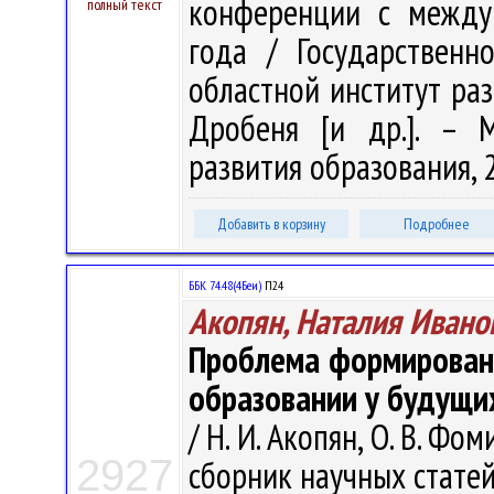
конференции с между
полный текст
года / Государственн
областной институт раз
Дробеня [и др.]. – 
развития образования, 2
Добавить в корзину
Подробнее
ББК 74.48(4Беи)
П24
Акопян, Наталия Ивано
Проблема формировани
образовании у будущи
/ Н. И. Акопян, О. В. Фо
2927
сборник научных стат