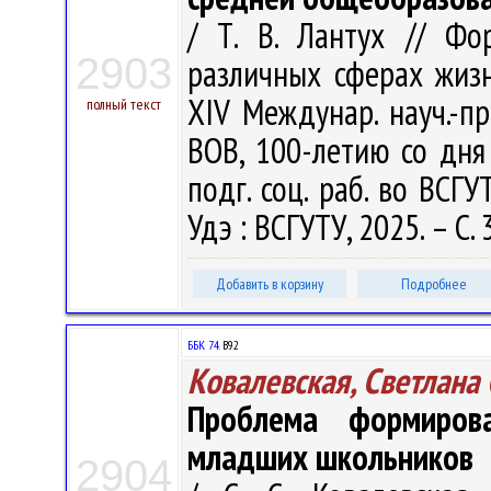
/ Т. В. Лантух // Ф
2903
различных сферах жизне
ХIV Междунар. науч.-пр
полный текст
ВОВ, 100-летию со дня
подг. соц. раб. во ВСГУ
Удэ : ВСГУТУ, 2025. – С.
Добавить в корзину
Подробнее
ББК 74.
В92
Ковалевская, Светлана
Проблема формиров
младших школьников
2904