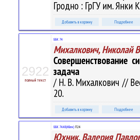
Гродно : ГрГУ им. Янки К
Добавить в корзину
Подробнее
ББК 74
Михалкович, Николай 
Совершенствование си
2922
задача
/ Н. В. Михалкович // В
полный текст
20.
Добавить в корзину
Подробнее
ББК 74.48(4Беи)
П24
Юхник, Валерия Павло