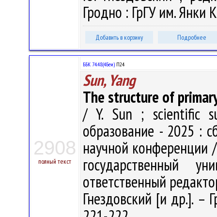
Гродно : ГрГУ им. Янки К
Добавить в корзину
Подробнее
ББК 74.48(4Беи)
П24
Sun, Yang
The structure of primar
/ Y. Sun ; scientific 
образование - 2025 : 
2908
научной конференции /
государственный у
полный текст
ответственный редактор
Гнездовский [и др.]. – 
221-222.