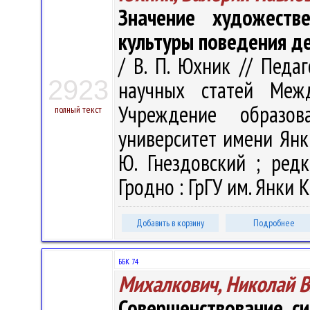
Значение художеств
культуры поведения д
/ В. П. Юхник // Педа
2923
научных статей Меж
Учреждение образова
полный текст
университет имени Янк
Ю. Гнездовский ; редк
Гродно : ГрГУ им. Янки К
Добавить в корзину
Подробнее
ББК 74
Михалкович, Николай 
Совершенствование си