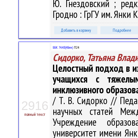
Ю. Гнездовский ; редк
Гродно : ГрГУ им. Янки К
Добавить в корзину
Подробнее
ББК 74.48(4Беи)
П24
Сидорко, Татьяна Влад
Целостный подход в и
учащихся с тяжелы
инклюзивного образов
/ Т. В. Сидорко // Пед
2916
научных статей Меж
полный текст
Учреждение образова
университет имени Янк