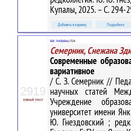
Купалы, 2025. – С. 294-2
Добавить в корзину
Подробнее
ББК 74.48(4Беи)
П24
Семерник, Снежана Зд
Современные образова
вариативное
/ С. З. Семерник // Пе
2919
научных статей Меж
Учреждение образова
полный текст
университет имени Янк
Ю. Гнездовский ; редк