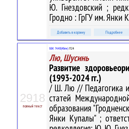
Ю. Гнездовский ; редк
Гродно : ГрГУ им. Янки К
Добавить в корзину
Подробнее
ББК 74.48(4Беи)
П24
Лю, Шусинь
Развитие здоровьеор
(1993-2024 гг.)
/ Ш. Лю // Педагогика 
2918
статей Международно
образования "Гродненс
полный текст
Янки Купалы" ; ответс
редколлегия: Ю. Ю. Гнез