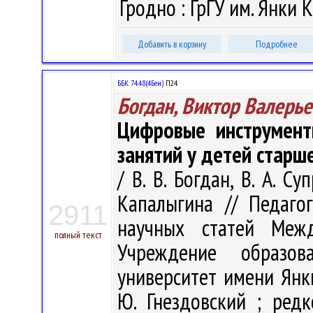
Гродно : ГрГУ им. Янки К
Добавить в корзину
Подробнее
ББК 74.48(4Беи)
П24
Богдан, Виктор Валерь
Цифровые инструмент
занятий у детей старш
/ В. В. Богдан, В. А. Су
Капалыгина // Педаго
2911
научных статей Меж
полный текст
Учреждение образова
университет имени Янк
Ю. Гнездовский ; редк