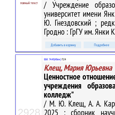
/ Учреждение образо
полный текст
университет имени Янк
Ю. Гнездовский ; редк
Гродно : ГрГУ им. Янки К
Добавить в корзину
Подробнее
ББК 74.48(4Беи)
П24
Клещ, Мария Юрьевна
Ценностное отношение
учреждения образова
колледж"
/ М. Ю. Клещ, А. А. Ка
2928
2025 : сборник науч