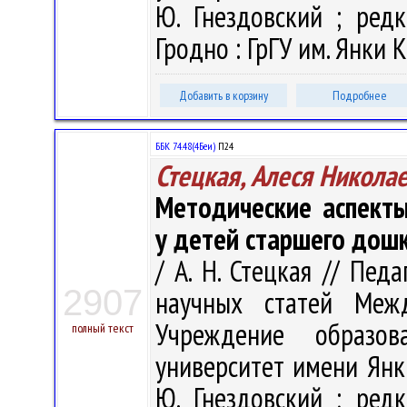
Ю. Гнездовский ; редк
Гродно : ГрГУ им. Янки К
Добавить в корзину
Подробнее
ББК 74.48(4Беи)
П24
Стецкая, Алеся Никола
Методические аспект
у детей старшего дошк
/ А. Н. Стецкая // Пед
2907
научных статей Меж
Учреждение образова
полный текст
университет имени Янк
Ю. Гнездовский ; редк