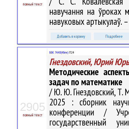
/ С. С. Ковалевская
полный текст
навучання на ўроках м
навуковых артыкулаў. – 
Добавить в корзину
Подробнее
ББК 74.48(4Беи)
П24
Гнездовский, Юрий Юр
Методические аспект
задач по математике
/ Ю. Ю. Гнездовский, Т.
2025 : сборник науч
2905
конференции / Учре
полный текст
государственный у