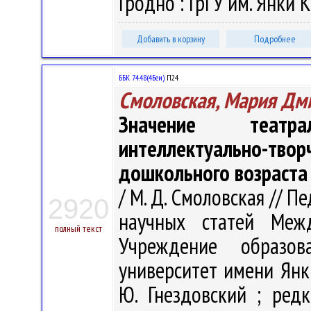
Гродно : ГрГУ им. Янки К
Добавить в корзину
Подробнее
ББК 74.48(4Беи)
П24
Смоловская, Мария Дм
Значение театр
интеллектуально-тв
дошкольного возраста
/ М. Д. Смоловская // П
2920
научных статей Меж
полный текст
Учреждение образова
университет имени Янк
Ю. Гнездовский ; редк