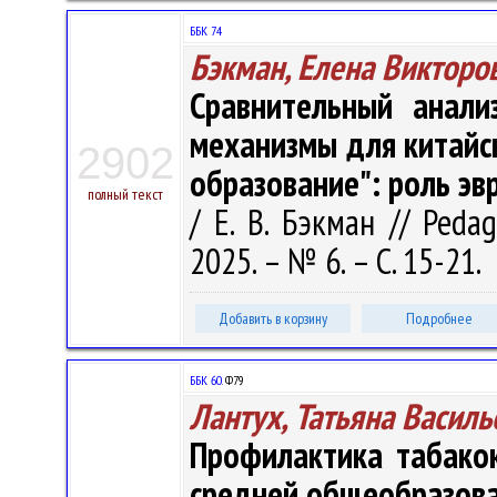
ББК 74
Бэкман, Елена Викторо
Сравнительный анали
механизмы для китайс
2902
образование": роль эв
полный текст
/ Е. В. Бэкман // Peda
2025. – № 6. – С. 15-21.
Добавить в корзину
Подробнее
ББК 60.
Ф79
Лантух, Татьяна Василь
Профилактика табакок
средней общеобразов