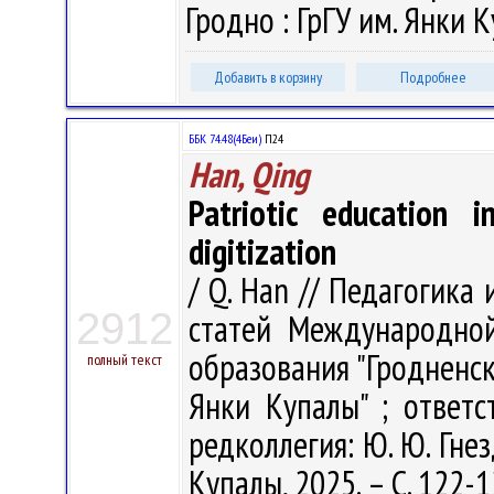
Гродно : ГрГУ им. Янки К
Добавить в корзину
Подробнее
ББК 74.48(4Беи)
П24
Han, Qing
Patriotic education 
digitization
/ Q. Han // Педагогика
2912
статей Международно
образования "Гродненс
полный текст
Янки Купалы" ; ответс
редколлегия: Ю. Ю. Гнез
Купалы, 2025. – С. 122-