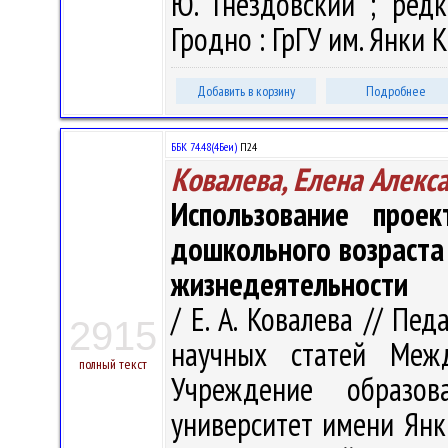
Ю. Гнездовский ; редк
Гродно : ГрГУ им. Янки К
Добавить в корзину
Подробнее
ББК 74.48(4Беи)
П24
Ковалева, Елена Алекс
Использование прое
дошкольного возраста
жизнедеятельности
/ Е. А. Ковалева // Пе
2915
научных статей Меж
полный текст
Учреждение образова
университет имени Янк