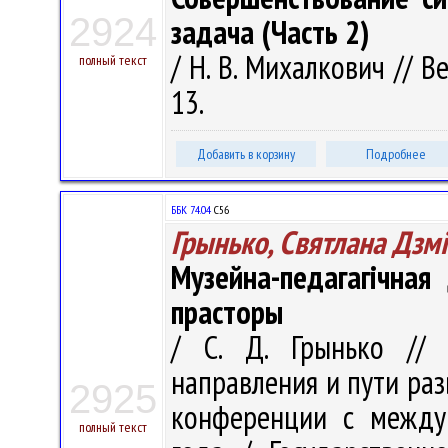
2924
задача (Часть 2)
/ Н. В. Михалкович // В
полный текст
13.
Добавить в корзину
Подробнее
ББК 74.04
С56
Грынько, Святлана Дзм
Музейна-педагагічная
прасторы
/ С. Д. Грынько // 
направления и пути раз
2925
конференции с между
полный текст