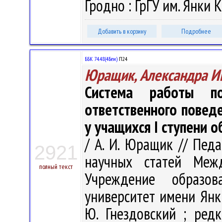
Гродно : ГрГУ им. Янки К
Добавить в корзину
Подробнее
ББК 74.48(4Беи)
П24
Юращик, Александра И
Система работы п
ответственного повед
у учащихся I ступени 
/ А. И. Юращик // Педа
2921
научных статей Меж
полный текст
Учреждение образова
университет имени Янк
Ю. Гнездовский ; редк