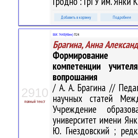
Гродно : ГрГУ им. Янки К
Добавить в корзину
Подробнее
ББК 74.48(4Беи)
П24
Брагина, Анна Алексан
Формирование ху
компетенции учител
вопрошания
/ А. А. Брагина // Пед
2910
научных статей Меж
полный текст
Учреждение образова
университет имени Янк
Ю. Гнездовский ; редк