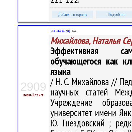
Добавить в корзину
Подробнее
ББК 74.48(4Беи)
П24
Михайлова, Наталья Се
Эффективная само
обучающегося как кл
языка
/ Н. С. Михайлова // Пе
2909
научных статей Меж
полный текст
Учреждение образова
университет имени Янк
Ю. Гнездовский ; редк