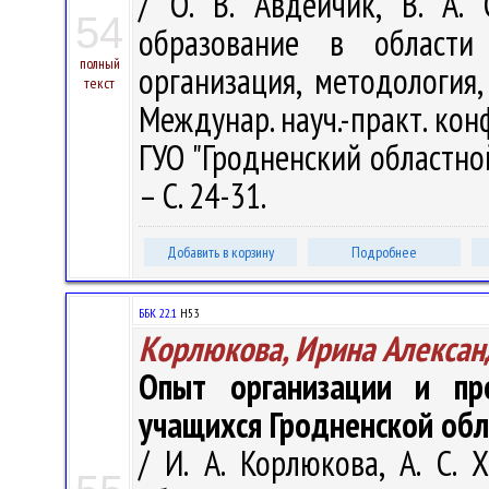
/ О. В. Авдейчик, В. А. 
54
образование в области
полный
организация, методология, 
текст
Междунар. науч.-практ. конф
ГУО "Гродненский областной
– С. 24-31.
Добавить в корзину
Подробнее
ББК 22.1
Н53
Корлюкова, Ирина Алексан
Опыт организации и пр
учащихся Гродненской обл
/ И. А. Корлюкова, А. С.