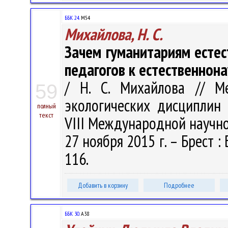
ББК 24.
М54
Михайлова, Н. С.
Зачем гуманитариям есте
педагогов к естественнон
/ Н. С. Михайлова // М
59
экологических дисциплин 
полный
текст
VIII Международной научно
27 ноября 2015 г. – Брест : 
116.
Добавить в корзину
Подробнее
ББК 30.
А38