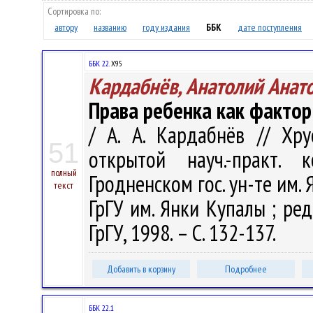
Сортировка по:
автору
названию
году издания
ББК
дате поступления
ББК 22.
Х95
Кардабнёв, Анатолий Анат
Права ребенка как фактор
/ А. А. Кардабнёв // Хру
51
открытой науч.-практ. 
полный
Гродненском гос. ун-те им. 
текст
ГрГУ им. Янки Купалы ; ред.
ГрГУ, 1998. – С. 132-137.
Добавить в корзину
Подробнее
ББК 22..1