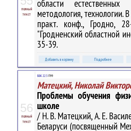
55
области естественных 
полный
методология, технологии. В 
текст
практ. конф., Гродно, 
"Гродненский областной инс
35-39.
Добавить в корзину
Подробнее
ББК 22.3
П99
Матецкий, Николай Виктор
Проблемы обучения физи
школе
56
/ Н. В. Матецкий, А. Е. Васи
полный
текст
Беларуси (посвященный Межд