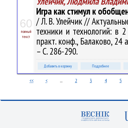
Улейчик, Людмила Владим
Игра как стимул к обобще
/ Л. В. Улейчик // Актуаль
60
техники и технологий: в 2 
полный
текст
практ. конф., Балаково, 24 
– С. 286-290.
Добавить в корзину
Подробнее
<<
<
...
2
3
4
5