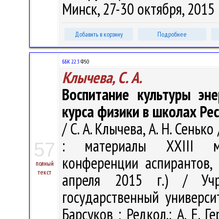
Минск, 27-30 октября, 2015 г
Добавить в корзину
Подробнее
ББК 22.3
Ф50
Клычева, С. А.
Воспитание культуры эне
курса физики в школах Ре
/ С. А. Клычева, А. Н. Сень
: материалы ХXIII ме
57
конференции аспирантов, 
полный
текст
апреля 2015 г.) / Учр
государственный университ
Барсуков ; Редкол.: А. Е. Ге