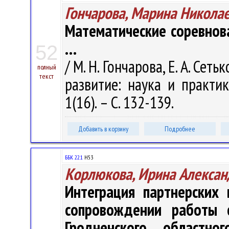
Гончарова, Марина Никола
Математические соревнова
…
52
/ М. Н. Гончарова, Е. А. Се
полный
текст
развитие: наука и практи
1(16). – С. 132-139.
Добавить в корзину
Подробнее
ББК 22.1
Н53
Корлюкова, Ирина Алексан
Интеграция партнерских
сопровождении работы 
Гродненского областно