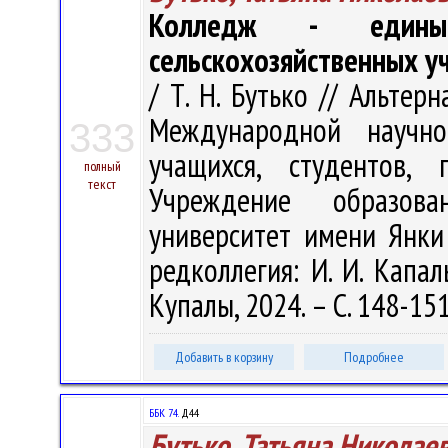
Колледж - едины
сельскохозяйственных у
/ Т. Н. Бутько // Альтер
Международной научно-
333
учащихся, студентов,
полный
текст
Учреждение образова
университет имени Янки 
редколлегия: И. И. Капал
Купалы, 2024. – С. 148-15
Добавить в корзину
Подробнее
ББК 74.
Д44
Бутько, Татьяна Николае