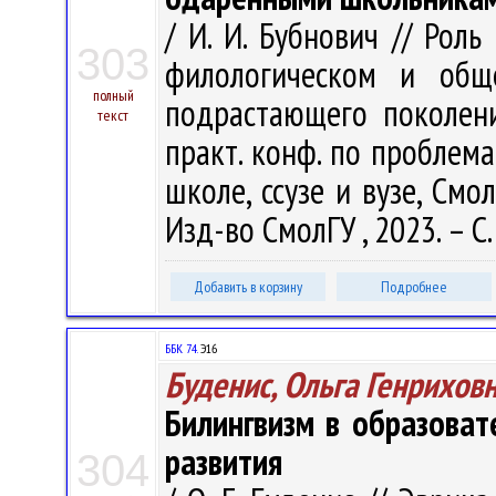
/ И. И. Бубнович // Роль
303
филологическом и общ
полный
подрастающего поколения
текст
практ. конф. по проблем
школе, ссузе и вузе, Смо
Изд-во СмолГУ , 2023. – С.
Добавить в корзину
Подробнее
ББК 74.
Э16
Буденис, Ольга Генрихов
Билингвизм в образоват
развития
304