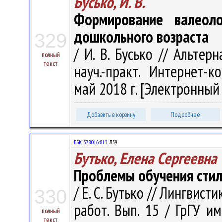
Бусько, И. В.
Формирование валеоло
дошкольного возраста
329
/ И. В. Бусько // Альтер
полный
текст
науч.-практ. Интернет-к
май 2018 г. [Электронный р
Добавить в корзину
Подробнее
ББК 378.016:81'1
Л59
Бутько, Елена Сергеевна
Проблемы обучения стил
/ Е. С. Бутько // Лингвист
330
работ. Вып. 15 / ГрГУ им.
полный
текст