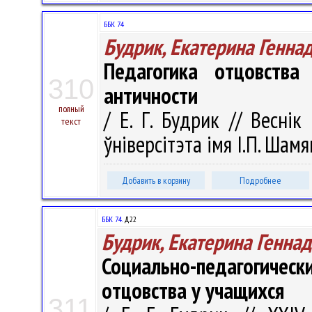
ББК 74
Будрик, Екатерина Генна
Педагогика отцовств
310
античности
полный
/ Е. Г. Будрик // Весні
текст
ўніверсітэта імя І.П. Шамяк
Добавить в корзину
Подробнее
ББК 74.
Д22
Будрик, Екатерина Генна
Социально-педагогичес
отцовства у учащихся
311