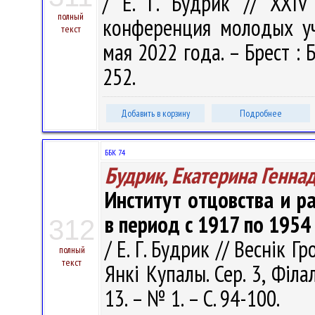
/ Е. Г. Будрик // XXIV
полный
конференция молодых уч
текст
мая 2022 года. – Брест : 
252.
Добавить в корзину
Подробнее
ББК 74
Будрик, Екатерина Генна
Институт отцовства и р
в период с 1917 по 1954 
312
/ Е. Г. Будрик // Веснік 
полный
текст
Янкі Купалы. Сер. 3, Філал
13. – № 1. – С. 94-100.