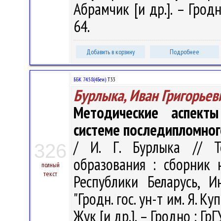
Абрамчик [и др.]. – Гродн
64.
Добавить в корзину
Подробнее
ББК 74.58(4Беи)
Т33
Бурлыка, Иван Григорьев
Методические аспект
системе последипломног
/ И. Г. Бурлыка // Т
326
образования : сборник 
полный
текст
Республики Беларусь, 
"Гродн. гос. ун-т им. Я. Куп
Жук [и др.]. – Гродно : ГрГ