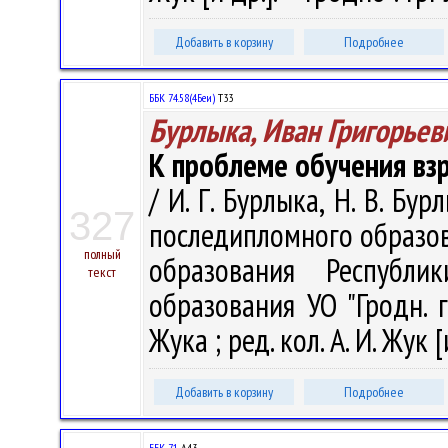
Добавить в корзину
Подробнее
ББК 74.58(4Беи)
Т33
Бурлыка, Иван Григорьев
К проблеме обучения вз
/ И. Г. Бурлыка, Н. В. Бу
327
последипломного образов
полный
образования Республи
текст
образования УО "Гродн. го
Жука ; ред. кол. А. И. Жук [
Добавить в корзину
Подробнее
ББК 71.
А43