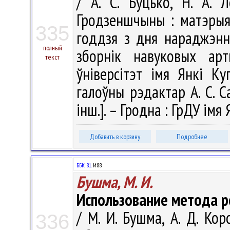
/ А. С. Буцько, Н. А. Л
Гродзеншчыны : матэрыял
335
годдзя з дня нараджэння
полный
зборнік навуковых арт
текст
ўніверсітэт імя Янкі Ку
галоўны рэдактар А. С. Са
інш.]. – Гродна : ГрДУ імя 
Добавить в корзину
Подробнее
ББК 81.
И88
Бушма, М. И.
Использование метода р
/ М. И. Бушма, А. Д. Ко
336