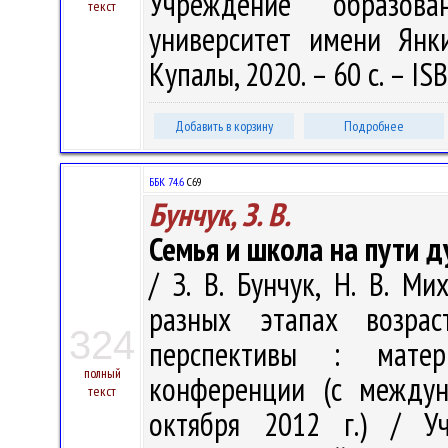
Учреждение образова
текст
университет имени Янк
Купалы, 2020. – 60 с. – IS
Добавить в корзину
Подробнее
ББК 74.6
С69
Бунчук, З. В.
Семья и школа на пути д
/ З. В. Бунчук, Н. В. М
разных этапах возрас
324
перспективы : матер
полный
конференции (с междун
текст
октября 2012 г.) / Уч