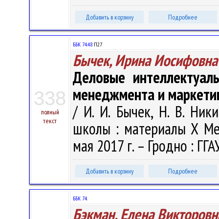
Добавить в корзину
Подробнее
ББК 74.48
П27
Бычек, Ирина Иосифовна
Деловые интеллектуаль
менеджмента и маркети
338
/ И. И. Бычек, Н. В. Ни
полный
текст
школы : материалы Х Меж
мая 2017 г. – Гродно : ГГАУ
Добавить в корзину
Подробнее
ББК 74.
Бэкман, Елена Викторовн