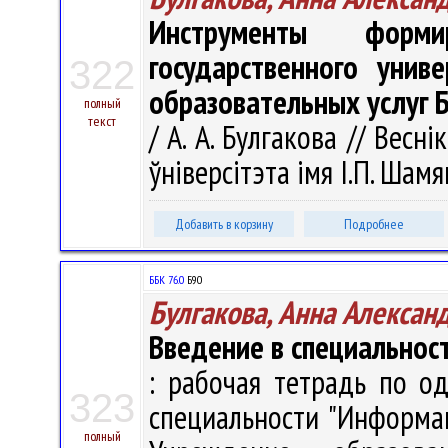
Инструменты форми
государственного унив
322
образовательных услуг 
полный
текст
/ А. А. Булгакова // Весн
ўніверсітэта імя І.П. Шамя
Добавить в корзину
Подробнее
ББК 76.0
Б90
Булгакова, Анна Алексан
Введение в специальнос
: рабочая тетрадь по о
323
специальности "Информац
полный