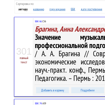
Сортировка по:
автору
названию
году издания
ББК
дате поступления
ББК 66.
С56
Брагина, Анна Александр
Значение музыкал
профессиональной подго
301
/ А. А. Брагина // Со
полный
экономические исследо
текст
науч.-практ. конф., Пермь
Педагогика. – Пермь : 201
Добавить в корзину
Подробнее
ББК 74.
А59