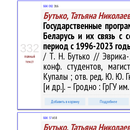
ББК 082
Э16
Бутько, Татьяна Николае
Государственные прогр
Беларусь и их связь с 
период с 1996-2023 год
332
/ Т. Н. Бутько // Эврика-
полный
текст
конф. студентов, магис
Купалы ; отв. ред. Ю. Ю. 
[и др.]. – Гродно : ГрГУ и
Добавить в корзину
Подробнее
ББК 37
А58
Бутько, Татьяна Николае