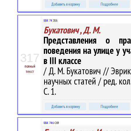
Добавить в корзину
Подробнее
ББК 74.
Э16
Букатович , Д. М.
Представления о пра
поведения на улице у у
317
в ІІІ классе
полный
/ Д. М. Букатович // Эври
текст
научных статей / ред. кол. 
С. 1.
Добавить в корзину
Подробнее
ББК 74.6
С69