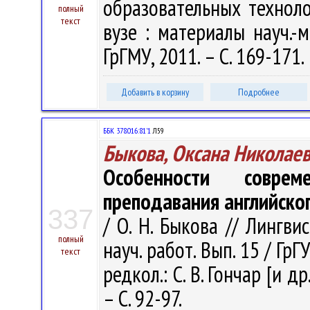
образовательных техноло
полный
текст
вузе : материалы науч.-м
ГрГМУ, 2011. – С. 169-171.
Добавить в корзину
Подробнее
ББК 378.016:81'1
Л59
Быкова, Оксана Николае
Особенности совре
преподавания английско
337
/ О. Н. Быкова // Лингв
полный
науч. работ. Вып. 15 / ГрГУ
текст
редкол.: С. В. Гончар [и др
– С. 92-97.