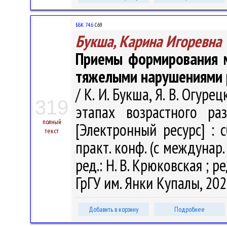
ББК 74.6
С69
Букша, Карина Игоревна
Приемы формирования м
тяжелыми нарушениями 
/ К. И. Букша, Я. В. Огур
319
этапах возрастного ра
полный
[Электронный ресурс] : с
текст
практ. конф. (с междунар. 
ред.: Н. В. Крюковская ; ре
ГрГУ им. Янки Купалы, 2020
Добавить в корзину
Подробнее