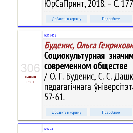
ЮрСаПринт, 2018. – С. 17
Добавить в корзину
Подробнее
ББК 74.58
Буденис, Ольга Генрихов
Социокультурная значи
современном обществе
306
/ О. Г. Буденис, С. С. Да
полный
текст
педагагічнага ўніверсітэт
57-61.
Добавить в корзину
Подробнее
ББК 74