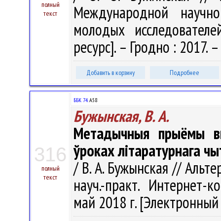
полный
Международной научно-
текст
молодых исследователе
ресурс]. – Гродно : 2017. – 
Добавить в корзину
Подробнее
ББК 74.
А58
Бужынская, В. А.
Метадычныя прыёмы в
ўроках літаратурнага чы
316
/ В. А. Бужынская // Альт
полный
текст
науч.-практ. Интернет-к
май 2018 г. [Электронный р