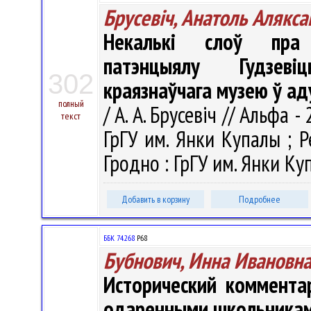
Брусевіч, Анатоль Алякса
Некалькі слоў пра в
патэнцыялу Гудзеві
302
краязнаўчага музею ў а
полный
/ А. А. Брусевіч // Альфа -
текст
ГрГУ им. Янки Купалы ; Ре
Гродно : ГрГУ им. Янки Куп
Добавить в корзину
Подробнее
ББК 74.268
Р68
Бубнович, Инна Ивановн
Исторический коммента
одаренными школьника