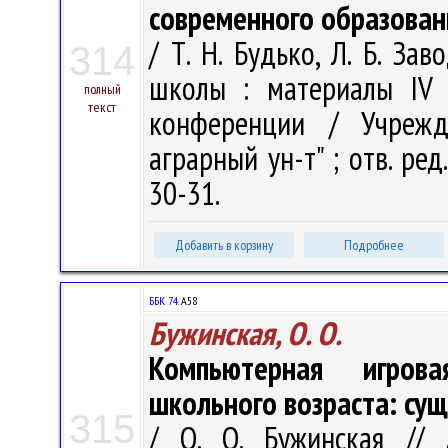
современного образован
/ Т. Н. Будько, Л. Б. З
314
школы : материалы IV 
полный
текст
конференции / Учрежде
аграрный ун-т" ; отв. ред.
30-31.
Добавить в корзину
Подробнее
ББК 74.
А58
Бужинская, О. О.
Компьютерная игров
школьного возраста: сущ
315
/ О. О. Бужинская // 