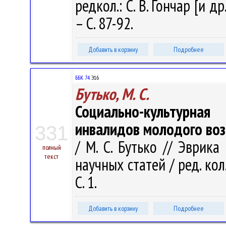
редкол.: С. В. Гончар [и др
– С. 87-92.
Добавить в корзину
Подробнее
ББК 74.
Э16
Бутько, М. С.
Социально-культурн
инвалидов молодого воз
331
/ М. С. Бутько // Эврика
полный
текст
научных статей / ред. кол. 
С. 1.
Добавить в корзину
Подробнее