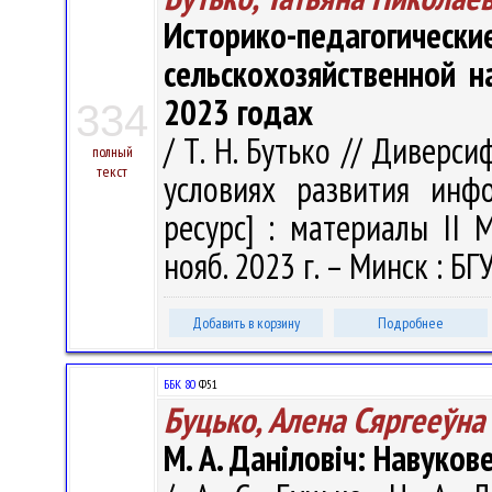
Историко-педаго
сельскохозяйственной н
2023 годах
334
/ Т. Н. Бутько // Диверс
полный
текст
условиях развития инф
ресурс] : материалы II М
нояб. 2023 г. – Минск : БГУ
Добавить в корзину
Подробнее
ББК 80
Ф51
Буцько, Алена Сяргееўна
М. А. Даніловіч: Навукове