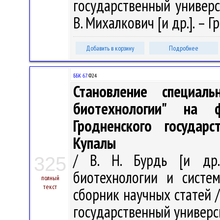
государственный универси
В. Михалкович [и др.]. – Гр
Добавить в корзину
Подробнее
ББК 67.
Ф24
Становление специал
биотехнологии" на 
Гродненского государ
Купалы
/ В. Н. Бурдь [и др
325
биотехнологии и систе
полный
текст
сборник научных статей 
государственный университ