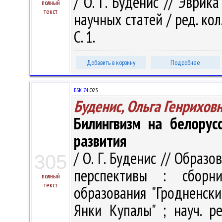
/ О. Г. Буденис // Эврик
полный
текст
научных статей / ред. кол. 
С. 1.
Добавить в корзину
Подробнее
ББК 74.
О23
Буденис, Ольга Генрихов
Билингвизм на белорус
развития
/ О. Г. Буденис // Образ
305
перспективы : сборн
полный
текст
образования "Гродненск
Янки Купалы" ; науч. ре