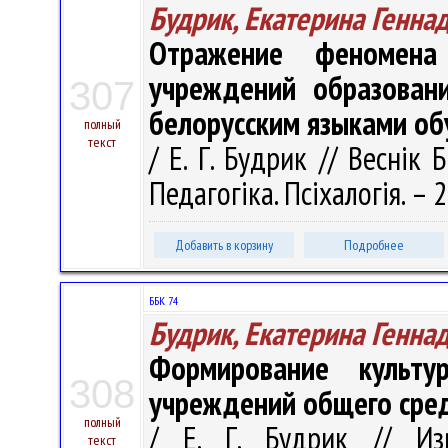
Будрик, Екатерина Генна
Отражение феномена
учреждений образовани
307
белорусским языками об
полный
текст
/ Е. Г. Будрик // Веснік Б
Педагогіка. Псіхалогія. – 
Добавить в корзину
Подробнее
ББК 74
Будрик, Екатерина Генна
Формирование культу
308
учреждений общего сре
полный
/ Е. Г. Будрик // Изв
текст