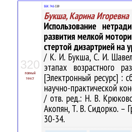
ББК 74.6
С69
Букша, Карина Игоревна
Использование нетрад
развития мелкой мотори
стертой дизартрией на у
/ К. И. Букша, С. И. Шав
320
этапах возрастного ра
полный
[Электронный ресурс] : 
текст
научно-практической ко
/ отв. ред.: Н. В. Крюковс
Акопян, Т. В. Сидорко. – 
30-34.