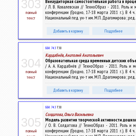
303
Внеаудиторная самостоятельная работа в проце
/ Л. В. Ковалевская // ТехноОбраз - 2011. Роль
конференции (Гродно, 17-18 марта 2011 г.). В 4 ч
полный
Национальный пед. ун-т им. М.П. Драгомирова ; ред. кол
текст
Добавить в корзину
Подробнее
ББК 74.3
Т38
Кардабнёв, Анатолий Анатольевич
304
Образовательная среда временных детских объ
/ А. А. Кардабнёв // ТехноОбраз - 2011. Роль 
конференции (Гродно, 17-18 марта 2011 г.). В 4 ч
полный
Национальный пед. ун-т им. М.П. Драгомирова ; ред. кол
текст
Добавить в корзину
Подробнее
ББК 74.3
Т38
Солдатова, Ольга Васильевна
305
Модель развития творческой активности дошко
/ О. В. Солдатова // ТехноОбраз - 2011. Роль 
конференции (Гродно, 17-18 марта 2011 г.). В 4 ч
полный