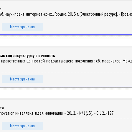
е
уб. науч.-практ. интернет-конф., Гродно, 2013 г. [Электронный ресурс]. – Гродно :
Места хранения
как социокультурную ценность
 нравственных ценностей подрастающего поколения : сб. маериалов. Междунар
Места хранения
та
a, innovation интеллект, идея, инновация. – 2012. – № 1(13). – С. 121-127.
Места хранения