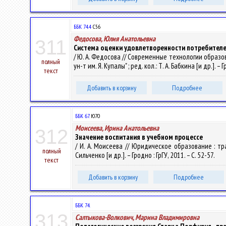
ББК 74.4
С56
Федосова, Юлия Анатольевна
311
Система оценки удовлетворенности потребителей
/ Ю. А. Федосова // Современные технологии образ
полный
ун-т им. Я. Купалы" ; ред. кол.: Т. А. Бабкина [и др.]. – 
текст
Добавить в корзину
Подробнее
ББК 67.
Ю70
Моисеева, Ирина Анатольевна
312
Значение воспитания в учебном процессе
/ И. А. Моисеева // Юридическое образование : тр
полный
Сильченко [и др.]. – Гродно : ГрГУ, 2011. – С. 52-57.
текст
Добавить в корзину
Подробнее
ББК 74.
313
Салтыкова-Волкович, Марина Владимировна