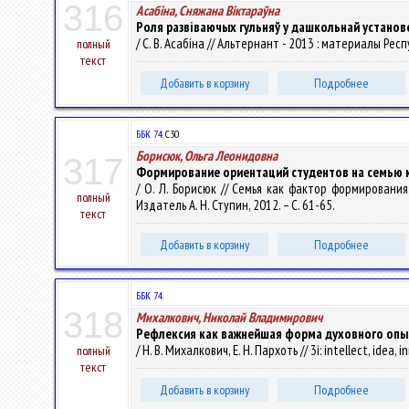
316
Асабіна, Сняжана Віктараўна
Роля развіваючых гульняў у дашкольнай установ
/ С. В. Асабіна // Альтернант - 2013 : материалы Респ
полный
текст
Добавить в корзину
Подробнее
ББК 74.
С30
Борисюк, Ольга Леонидовна
317
Формирование ориентаций студентов на семью 
/ О. Л. Борисюк // Семья как фактор формирования
полный
Издатель А. Н. Ступин, 2012. – С. 61-65.
текст
Добавить в корзину
Подробнее
ББК 74.
318
Михалкович, Николай Владимирович
Рефлексия как важнейшая форма духовного опы
/ Н. В. Михалкович, Е. Н. Пархоть // 3i: intellect, ide
полный
текст
Добавить в корзину
Подробнее