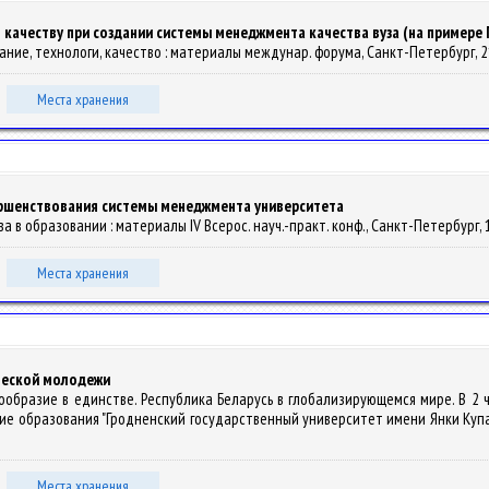
качеству при создании системы менеджмента качества вуза (на примере 
ние, технологи, качество : материалы междунар. форума, Санкт-Петербург, 21-2
Места хранения
ершенствования системы менеджмента университета
а в образовании : материалы IV Всерос. науч.-практ. конф., Санкт-Петербург, 19
Места хранения
ческой молодежи
огообразие в единстве. Республика Беларусь в глобализирующемся мире. В 2 
 образования "Гродненский государственный университет имени Янки Купалы" ; отв
Места хранения