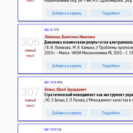
Национальный пед. ун-т им. М.П. Драгомирова ; ред. кол
текст
Добавить в корзину
Подробнее
ББК 65.
П78
Ляликова, Валентина Ивановна
306
Динамика взаимосвязи результатов централизова
/ В. И. Ляликова, М. В. Камына // Проблемы прогн
полный
2010 г. – Минск : НИЭИ Минэкономики РБ, 2010. – С. 1
текст
Добавить в корзину
Подробнее
ББК 74.58
М50
307
Белых, Юрий Эдуардович
Стратегический менеджмент как инструмент упр
/ Ю. Э. Белых, Е. Л. Разова // Менеджмент качества в 
полный
текст
Добавить в корзину
Подробнее
ББК 74.58
С56