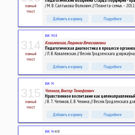
Педагогические воззрения Старца Порфирия - пр
/ М. В. Салтыкова-Волкович // Планета-семья. – 2012. 
полный
текст
Добавить в корзину
Подробнее
ББК 74.58
314
Ковалевская, Людмила Вячеславовна
Педагогическая диагностика в процессе органи
/ Л. В. Ковалевская // Веснік Гродзенскага дзяржаўнага
полный
текст
Добавить в корзину
Подробнее
ББК 74.
315
Чепиков, Виктор Тимофеевич
Нравственное воспитание как целенаправленный
/ В. Т. Чепиков, Е. В. Чекина // Веснік Гродзенскага дз
полный
текст
Добавить в корзину
Подробнее
ББК 74.
А58