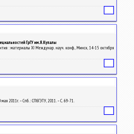
Статья
ециальностей ГрГУ им.Я.Купалы
ития : материалы XI Междунар. науч. конф., Минск, 14-15 октября
Статья
ая 2011г. – Спб. : СПбГЭТУ, 2011. – С. 69-71.
Статья