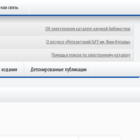
ная связь
Об электронном каталоге научной библиотеки
О ресурсе «Репозиторий ГрГУ им. Янки Купалы»
Помощь в поиске по электронному каталогу
 издания
Депонированные публикации