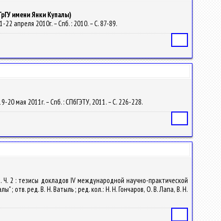
ГрГУ имени Янки Купалы)
2 апреля 2010г. – Спб. : 2010. – С. 87-89.
Статья
-20 мая 2011г. – Спб. : СПбГЭТУ, 2011. – С. 226-228.
Статья
ч. Ч. 2 : тезисы докладов IV международной научно-практической
. ред. В. Н. Ватыль ; ред. кол.: Н. Н. Гончаров, О. В. Лапа, В. Н.
Статья