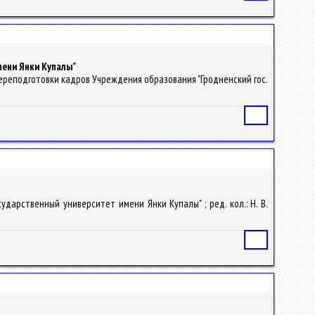
мени Янки Купалы"
переподготовки кадров Учреждения образования "Гродненский гос.
Статья
сударственный университет имени Янки Купалы" ; ред. кол.: Н. В.
Статья