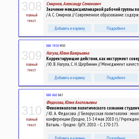
308
Смирнов, Александр Семенович
Значение междисциплинарной рабочей группы по 
/ А. С. Смирнов // Современное образование: содержа
полный
текст
Добавить в корзину
Подробнее
ББК 74.58
М50
309
Нагула, Юлия Валерьевна
Корректирующие действия, как инструмент сов
/ Ю. В. Нагула, С. Н. Щербинин // Менеджмент качеств
полный
текст
Добавить в корзину
Подробнее
ББК 66.0
Б43
Федосова, Юлия Анатольевна
310
Феноменология политического сознания студен
/ Ю. А. Федосова // Белорусская политология : мн
конференции (Гродно, 13-14 мая 2010 г) / Учреждение
полный
Ватыль. – Гродно : ГрГУ, 2010. – С. 170-173.
текст
Добавить в корзину
Подробнее