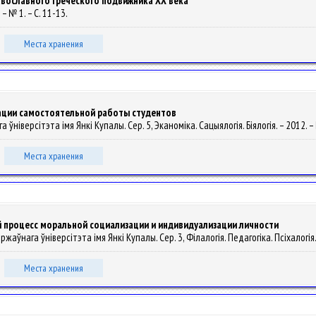
авославного греческого подвижника ХХ века
– № 1. – С. 11-13.
Места хранения
зации самостоятельной работы студентов
 ўніверсітэта імя Янкі Купалы. Сер. 5, Эканоміка. Сацыялогія. Біялогія. – 2012. –
Места хранения
 процесс моральной социализации и индивидуализации личности
яржаўнага ўніверсітэта імя Янкі Купалы. Сер. 3, Філалогія. Педагогіка. Псіхалогія.
Места хранения