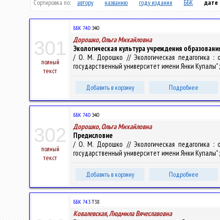
Сортировка по:
автору
названию
году издания
ББК
дате
ББК 74.0
Э40
Дорошко, Ольга Михайловна
301
Экологическая культура учреждения образовани
/ О. М. Дорошко // Экологическая педагогика :
полный
государственный университет имени Янки Купалы" ; ред.
текст
Добавить в корзину
Подробнее
ББК 74.0
Э40
Дорошко, Ольга Михайловна
302
Предисловие
/ О. М. Дорошко // Экологическая педагогика :
полный
государственный университет имени Янки Купалы" ; ред.
текст
Добавить в корзину
Подробнее
ББК 74.3
Т38
Ковалевская, Людмила Вячеславовна