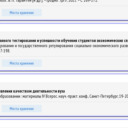
.: В. П. Тарантей [и др.]. – Гродно : ГрГУ, 2011. – С. 169-172.
Места хранения
нного тестирования и успешности обучения студентов экономических сп
озирования и государственного регулирования социально-экономического разв
97-198.
Места хранения
авления качеством деятельности вуза
образовании : материалы IV Всерос. науч.-практ. конф., Санкт-Петербург, 19-20 м
Места хранения