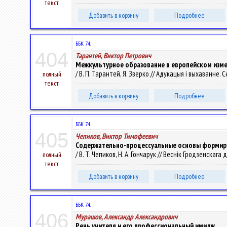
текст
Добавить в корзину
Подробнее
ББК 74.
404
Тарантей, Виктор Петрович
Межкультурное образование в европейском изм
/ В. П. Тарантей, Я. Зверко // Адукацыя і выхаванне. Се
полный
текст
Добавить в корзину
Подробнее
ББК 74.
405
Чепиков, Виктор Тимофеевич
Содержательно-процессуальные основы формир
/ В. Т. Чепиков, Н. А. Гончарук // Веснік Гродзенскага 
полный
текст
Добавить в корзину
Подробнее
ББК 74.
406
Мурашов, Александр Александрович
Речь учителя и его профессиональный имидж