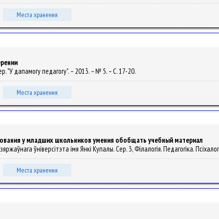
Места хранения
ерении
р. "У дапамогу педагогу". – 2013. – № 5. – С. 17-20.
Места хранения
ования у младших школьников умения обобщать учебный материал
дзяржаўнага ўніверсітэта імя Янкі Купалы. Сер. 3, Філалогія. Педагогіка. Псіхалогі
Места хранения