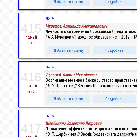
Добавить в корзину
Подробнее
ББК 74.
415
Мурашов, Александр Александрович
Личность в современной российской педагогике: 
/ А. А. Мурашов // Народное образование. – 2012. – № 
полный
текст
Добавить в корзину
Подробнее
ББК 74.
416
Тарантей, Лариса Михайловна
Воспитание мотивов бескорыстного нравственн
/ Л. М. Тарантей // Вестник Полоцкого государственно
полный
текст
Добавить в корзину
Подробнее
ББК 74.
Щербинина, Валентина Петровна
417
Повышение эффективности зрительного восприя
/ В. П. Щербинина // Веснік Гродзенскага дзяржаўнага