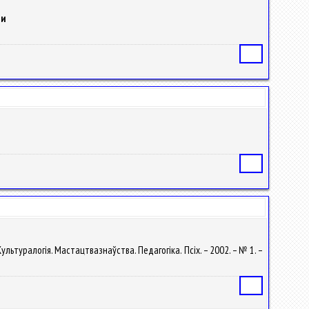
ти
Статья
Статья
 Культуралогія. Мастацтвазнаўства. Педагогіка. Псіх. – 2002. – № 1. –
Статья