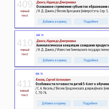
409
Джига, Надежда Дмитриевна
Осознанное стремление субъектов образования
/ Н. Д. Джига // Веснік Брэсцкага ўніверсітэта. Сер. 3,
полный
текст
Добавить в корзину
Подробнее
ББК 74.
410
Джига, Надежда Дмитриевна
Акмеологическая концепция созидания продукти
/ Н. Д. Джига // Известия Гомельского государственн
полный
текст
Добавить в корзину
Подробнее
ББК 74.
Кесель, Сергей Антонович
411
Особенности готовности детей 5-6 лет к обучен
/ С. А. Кесель // Веснік Гродзенскага дзяржаўнага ўнів
полный
С. 70-76.
текст
Добавить в корзину
Подробнее