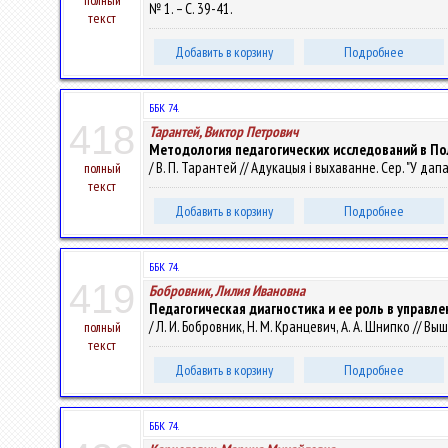
полный
№ 1. – С. 39-41.
текст
Добавить в корзину
Подробнее
ББК 74.
418
Тарантей, Виктор Петрович
Методология педагогических исследований в П
/ В. П. Тарантей // Адукацыя і выхаванне. Сер. "У дапа
полный
текст
Добавить в корзину
Подробнее
ББК 74.
419
Бобровник, Лилия Ивановна
Педагогическая диагностика и ее роль в управл
/ Л. И. Бобровник, Н. М. Кранцевич, А. А. Шнипко // Вы
полный
текст
Добавить в корзину
Подробнее
ББК 74.