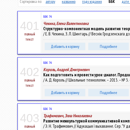
Сортировка по:
автору
названию
году издания
ББК
дате 
ББК 74.
401
Чекина, Елена Валентиновна
Структурно-компонентная модель развития теори
/ Е. В. Чекина, З. Л. Шинтарь // Веснік Гродзенскага д
полный
текст
Добавить в корзину
Подробнее
ББК 74.
402
Король, Андрей Дмитриевич
Как подготовить и провести урок-диалог. Продо
/ А. Д. Король // Школьные технологии. – 2013. – № 3. 
полный
текст
Добавить в корзину
Подробнее
ББК 74.
403
Трафимович, Элла Николаевна
Развитие межкультурной коммуникативной компе
/ Э. Н. Трафимович // Адукацыя і выхаванне. Сер. "У да
полный