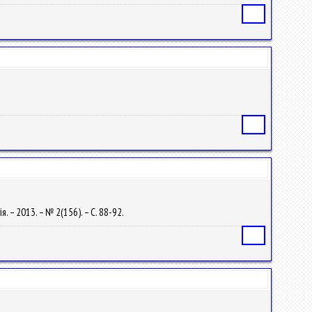
Статья
Статья
я. – 2013. – № 2(156). – С. 88-92.
Статья