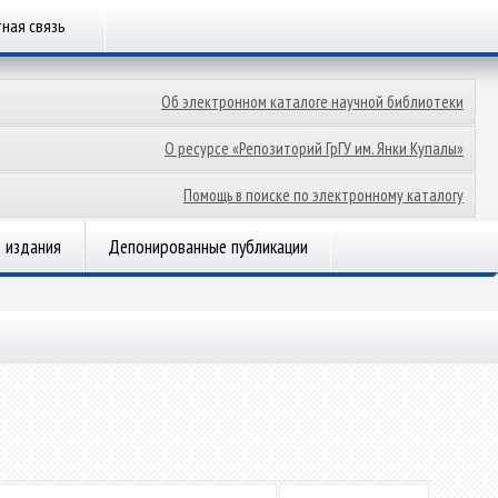
ная связь
Об электронном каталоге научной библиотеки
О ресурсе «Репозиторий ГрГУ им. Янки Купалы»
Помощь в поиске по электронному каталогу
 издания
Депонированные публикации