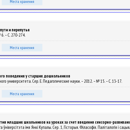
Места хранения
пути и перепутья
6. – С. 270-274.
Места хранения
ого поведения у старших дошкольников
го университета. Сер. E. Педагогические науки. – 2012. – № 15. – С. 13-17.
Места хранения
тия младших школьников на уроках за счет введения сенсорно-развива
 ўніверсітэта імя Янкі Купалы. Сер. 1, Гісторыя. Філасофія. Паліталогія і сацыя