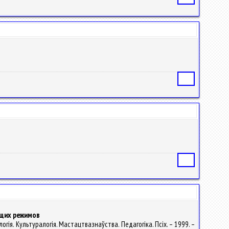
Статья
Статья
ющих режимов
логія. Культуралогія. Мастацтвазнаўства. Педагогіка. Псіх. – 1999. –