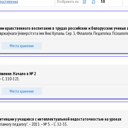
поступления
Отображать по:
10
25
50
и нравственного воспитания в трудах российских и белорусских ученых в
зяржаўнага ўніверсітэта імя Янкі Купалы. Сер. 3, Філалогія. Педагогіка. Псіхалогія.
Места хранения
лжение. Начало в № 2
– С. 110-121.
Места хранения
тенции у учащихся с интеллектуальной недостаточностью на уроках
памогу педагогу". – 2013. – № 5. – С. 32-35.