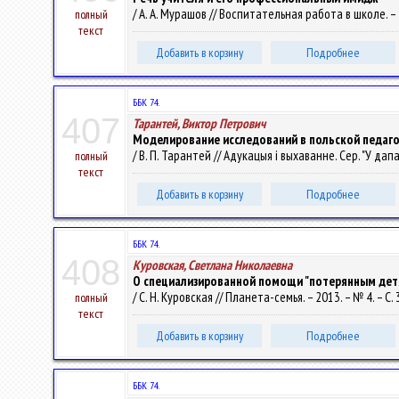
/ А. А. Мурашов // Воспитательная работа в школе. – 2
полный
текст
Добавить в корзину
Подробнее
ББК 74.
407
Тарантей, Виктор Петрович
Моделирование исследований в польской педаго
/ В. П. Тарантей // Адукацыя і выхаванне. Сер. "У дапа
полный
текст
Добавить в корзину
Подробнее
ББК 74.
408
Куровская, Светлана Николаевна
О специализированной помощи "потерянным дет
/ С. Н. Куровская // Планета-семья. – 2013. – № 4. – С. 
полный
текст
Добавить в корзину
Подробнее
ББК 74.