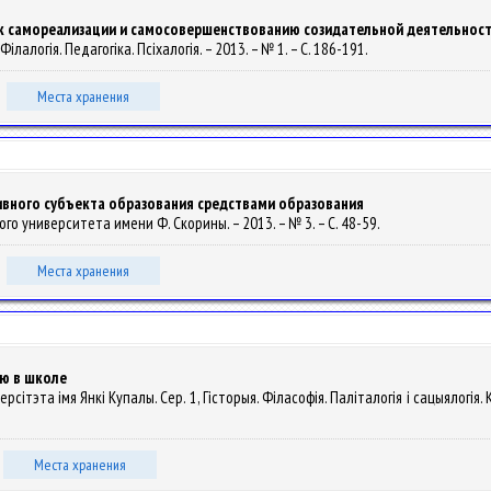
 к самореализации и самосовершенствованию созидательной деятельнос
 Філалогія. Педагогіка. Псіхалогія. – 2013. – № 1. – С. 186-191.
Места хранения
вного субъекта образования средствами образования
ого университета имени Ф. Скорины. – 2013. – № 3. – С. 48-59.
Места хранения
ию в школе
ерсітэта імя Янкі Купалы. Сер. 1, Гісторыя. Філасофія. Паліталогія і сацыялогія.
Места хранения