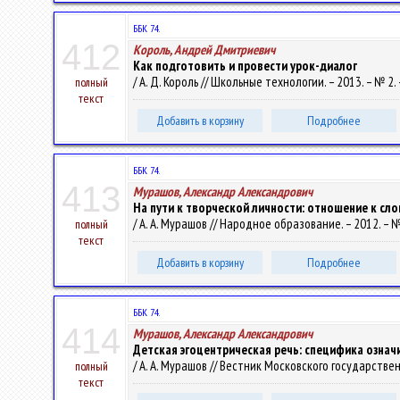
ББК 74.
412
Король, Андрей Дмитриевич
Как подготовить и провести урок-диалог
/ А. Д. Король // Школьные технологии. – 2013. – № 2. 
полный
текст
Добавить в корзину
Подробнее
ББК 74.
413
Мурашов, Александр Александрович
На пути к творческой личности: отношение к сл
/ А. А. Мурашов // Народное образование. – 2012. – № 
полный
текст
Добавить в корзину
Подробнее
ББК 74.
414
Мурашов, Александр Александрович
Детская эгоцентрическая речь: специфика означ
/ А. А. Мурашов // Вестник Московского государствен
полный
текст