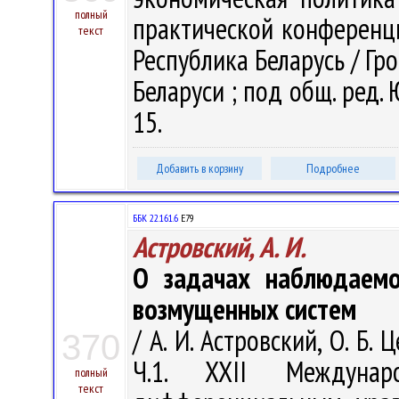
полный
практической конференции:
текст
Республика Беларусь / Гро
Беларуси ; под общ. ред. Ю.
15.
Добавить в корзину
Подробнее
ББК 22.161.6
Е79
Астровский, А. И.
О задачах наблюдаемо
возмущенных систем
/ А. И. Астровский, О. Б. 
370
Ч.1. XXII Междунар
полный
текст