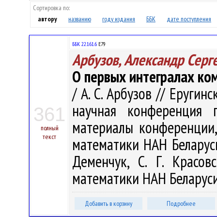
Сортировка по:
автору
названию
году издания
ББК
дате поступления
ББК 22.161.6
Е79
Арбузов, Александр Серг
О первых интегралах ко
/ А. С. Арбузов // Еругин
научная конференция 
361
материалы конференции, 
полный
текст
математики НАН Беларуси, 
Деменчук, С. Г. Красов
математики НАН Беларуси,
Добавить в корзину
Подробнее