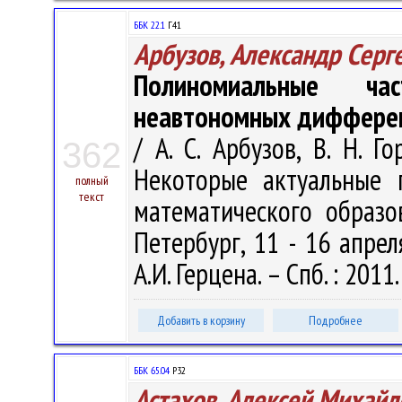
ББК 22.1
Г41
Арбузов, Александр Серг
Полиномиальные ча
неавтономных дифферен
/ А. С. Арбузов, В. Н. Г
362
Некоторые актуальные 
полный
текст
математического образов
Петербург, 11 - 16 апреля
А.И. Герцена. – Спб. : 2011.
Добавить в корзину
Подробнее
ББК 65.04
Р32
Астахов, Алексей Михайл