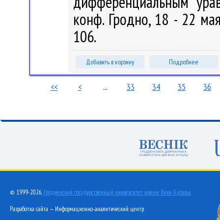
дифференциальным урав
конф. Гродно, 18 - 22 мая
106.
Добавить в корзину
Подробнее
<<
<
...
33
34
35
36
© 1999-2026,
Гродненский государственный университет имени Янки Купалы
Разработка сайта — Информационно-аналитический центр