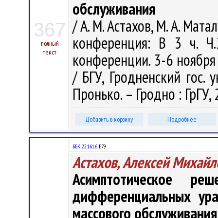
обслуживания
/ А. М. Астахов, М. А. Ма
367
конференция: В 3 ч. Ч
полный
текст
конференции. 3-6 ноября 
/ БГУ, Гродненский гос. у
Пронько. – Гродно : ГрГУ, 
Добавить в корзину
Подробнее
ББК 22.161.6
Е79
Астахов, Алексей Михайл
Асимптотическое ре
дифференциальных ура
массового обслуживания