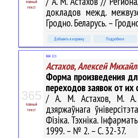
/ А. М. Астахов // Регио
полный
текст
докладов межд. межвузо
Гродно. Беларусь. – Гродно 
Добавить в корзину
Подробнее
ББК 22.1
Астахов, Алексей Михайл
Форма произведения для
переходов заявок от их 
365
/ А. М. Астахов, М. А
полный
дзяржаўнага ўніверсітэт
текст
Фізіка. Тэхніка. Інфарматык
1999. – № 2. – С. 32-37.