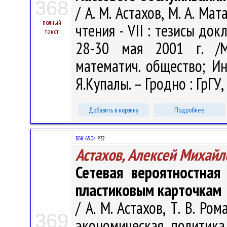
368
/ А. М. Астахов, М. А. Ма
полный
чтения - VII : тезисы до
текст
28-30 мая 2001 г. /М
математич. общество; Ин
Я.Купалы. – Гродно : ГрГУ, 
Добавить в корзину
Подробнее
ББК 65.04
Р32
Астахов, Алексей Михайл
Сетевая вероятностная
пластиковым карточкам
/ А. М. Астахов, Т. В. Ро
369
экономическая политик