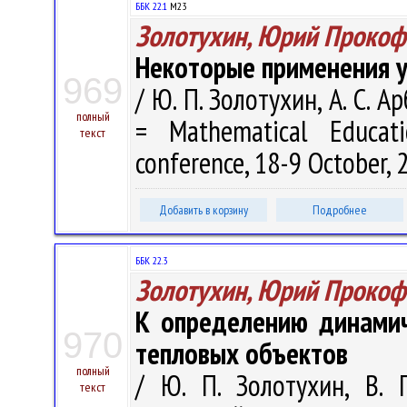
ББК 22.1
М23
Золотухин, Юрий Прокоф
Некоторые применения ура
969
/ Ю. П. Золотухин, А. С. 
полный
= Mathematical Educati
текст
conference, 18-9 October, 
Добавить в корзину
Подробнее
ББК 22.3
Золотухин, Юрий Прокоф
К определению динамич
970
тепловых объектов
полный
/ Ю. П. Золотухин, В. 
текст