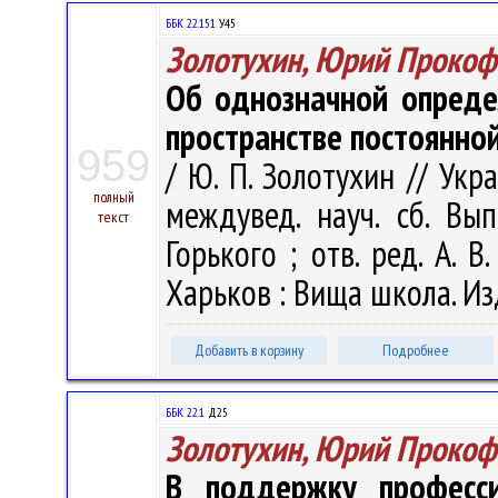
ББК 22.151
У45
Золотухин, Юрий Прокоф
Об однозначной опреде
пространстве постоянно
959
/ Ю. П. Золотухин // Укр
полный
междувед. науч. сб. Вып
текст
Горького ; отв. ред. А. В
Харьков : Вища школа. Изд
Добавить в корзину
Подробнее
ББК 22.1
Д25
Золотухин, Юрий Прокоф
В поддержку професси