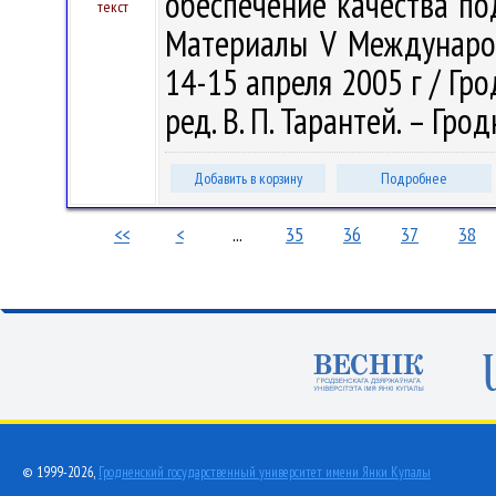
обеспечение качества по
текст
Материалы V Международн
14-15 апреля 2005 г / Гро
ред. В. П. Тарантей. – Грод
Добавить в корзину
Подробнее
<<
<
...
35
36
37
38
© 1999-2026,
Гродненский государственный университет имени Янки Купалы