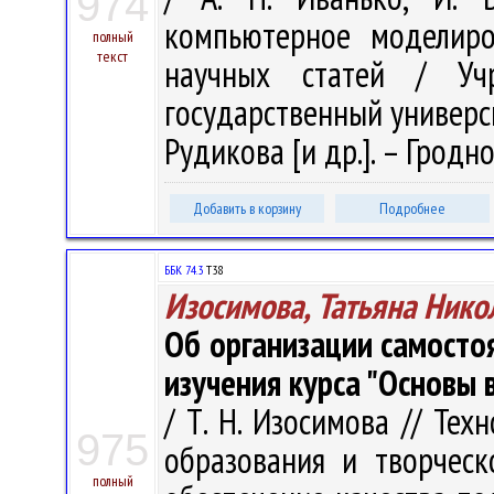
974
компьютерное моделиро
полный
текст
научных статей / Учр
государственный университ
Рудикова [и др.]. – Гродно 
Добавить в корзину
Подробнее
ББК 74.3
Т38
Изосимова, Татьяна Нико
Об организации самосто
изучения курса "Основы
/ Т. Н. Изосимова // Те
975
образования и творческ
полный