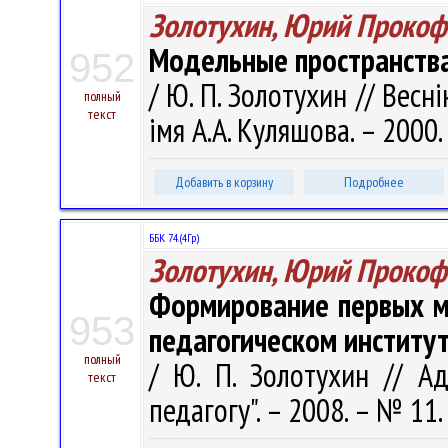
Золотухин, Юрий Прокоф
Модельные пространства
952
/ Ю. П. Золотухин // Весн
полный
текст
імя А.А. Куляшова. – 2000.
Добавить в корзину
Подробнее
ББК 74.(4Гр)
Золотухин, Юрий Прокоф
Формирование первых м
953
педагогическом институ
полный
/ Ю. П. Золотухин // Ад
текст
педагогу". – 2008. – № 11.