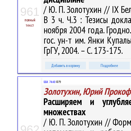
/ Ю. П. Золотухин // IX 
961
В 3 ч. Ч.3 : Тезисы док
полный
текст
ноября 2004 года. Гродно.
гос. ун-т им. Янки Купалы
ГрГУ, 2004. – С. 173-175.
Добавить в корзину
Подробнее
ББК 74.48
Ф79
Золотухин, Юрий Прокоф
Расширяем и углубл
множествах
/ Ю. П. Золотухин // Фо
962