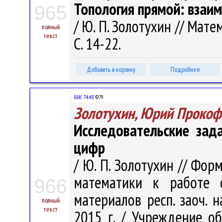
Топология прямой: взaи
965
/ Ю. П. Золотухин // Мате
полный
текст
С. 14-22.
Добавить в корзину
Подробнее
ББК 74.48
Ф79
Золотухин, Юрий Прокоф
Исследовательские зад
цифр
/ Ю. П. Золотухин // Фо
математики к работе 
966
материалов респ. заоч. на
полный
текст
2015 г. / Учреждение об