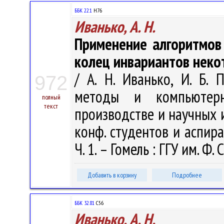
ББК 22.1
Н76
Иванько, А. Н.
Применение алгоритмов
колец инвариантов неко
/ А. Н. Иванько, И. Б.
972
методы и компьютерн
полный
текст
производстве и научных исс
конф. студентов и аспиран
Ч. 1. – Гомель : ГГУ им. Ф.
Добавить в корзину
Подробнее
ББК 32.81
С56
Иванько, А. Н.