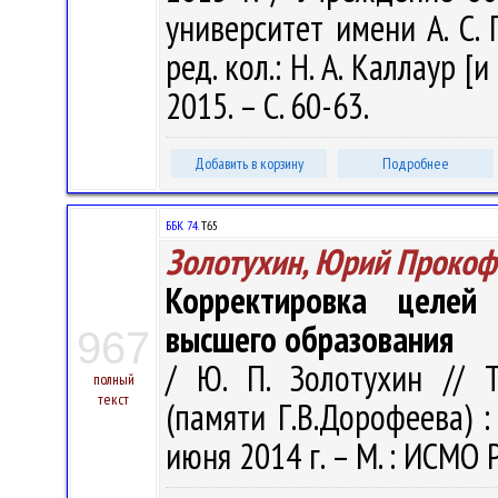
университет имени А. С. П
ред. кол.: Н. А. Каллаур [и
2015. – С. 60-63.
Добавить в корзину
Подробнее
ББК 74.
Т65
Золотухин, Юрий Прокоф
Корректировка целей
высшего образования
967
/ Ю. П. Золотухин // 
полный
текст
(памяти Г.В.Дорофеева) :
июня 2014 г. – М. : ИСМО Р