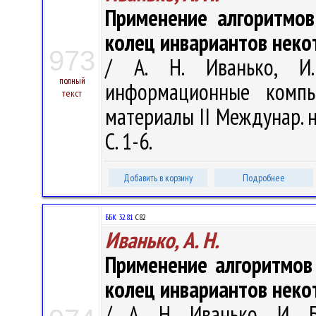
Применение алгоритмов
колец инвариантов неко
973
/ А. Н. Иванько, И.
полный
информационные компь
текст
материалы II Междунар. на
С. 1-6.
Добавить в корзину
Подробнее
ББК 32.81
С82
Иванько, А. Н.
Применение алгоритмов
колец инвариантов неко
/ А. Н. Иванько, И. Б