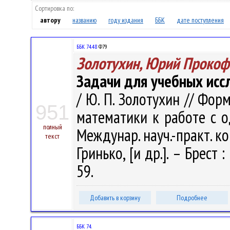
Сортировка по:
автору
названию
году издания
ББК
дате поступления
ББК 74.48
Ф79
Золотухин, Юрий Прокоф
Задачи для учебных исс
/ Ю. П. Золотухин // Фо
951
математики к работе с о
полный
Междунар. науч.-практ. конф
текст
Гринько, [и др.]. – Брест 
59.
Добавить в корзину
Подробнее
ББК 74.