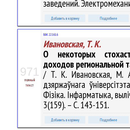
заведений. Электромеханик
Добавить в корзину
Подробнее
ББК 22.161.6
Ивановская, Т. К.
О некоторых стохаст
доходов региональной 
971
/ Т. К. Ивановская, М. 
полный
дзяржаўнага ўніверсітэт
текст
Фізіка. Інфарматыка, вылі
3(159). – С. 143-151.
Добавить в корзину
Подробнее