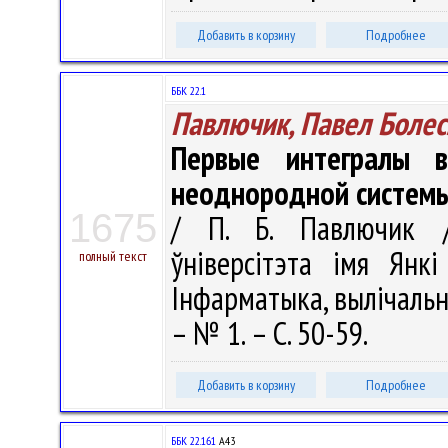
Добавить в корзину
Подробнее
ББК 22.1
Павлючик, Павел Боле
Первые интегралы в
неоднородной систем
1675
/ П. Б. Павлючик //
ўніверсітэта імя Янкі
полный текст
Інфарматыка, вылічальна
– № 1. – С. 50-59.
Добавить в корзину
Подробнее
ББК 22.161
А43