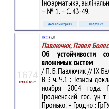
Інфарматыка, вылічальна
– № 1. – С. 43-49.
Добавить в корзину
Подробнее
ББК 22.1
Д25
Павлючик, Павел Боле
Об устойчивости со
вложимых систем
/ П. Б. Павлючик // IX 
1674
В 3 ч. Ч.1 : Тезисы до
полный текст
ноября 2004 года. Г
Гродненский гос. ун-т
Пронько. – Гродно : ГрГУ