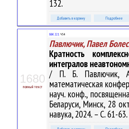
132.
Добавить в корзину
Подробнее
ББК 22.1
Ч54
Павлючик, Павел Боле
Кратность комплекс
интегралов неавтоном
/ П. Б. Павлючик, А
1680
математическая конфере
полный текст
науч. конф., посвящен
Беларуси, Минск, 28 окт
навука, 2024. – С. 61-63.