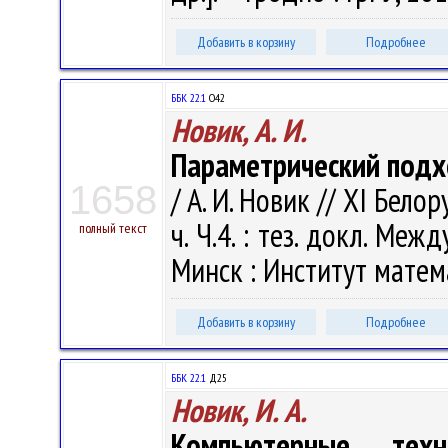
Добавить в корзину
Подробнее
ББК 22.1
О42
Новик, А. И.
Параметрический подх
1658
/ А. И. Новик // XI Бел
ч. Ч.4. : тез. докл. Меж
полный текст
Минск : Институт матема
Добавить в корзину
Подробнее
ББК 22.1
Д25
Новик, И. А.
Компьютерные тех