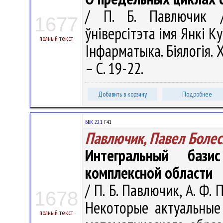
/ П. Б. Павлючик //
1677
ўніверсітэта імя Янкі Ку
полный текст
Інфарматыка. Біялогія. Х
– С. 19-22.
Добавить в корзину
Подробнее
ББК 22.1
Г41
Павлючик, Павел Боле
Интегральный бази
комплексной области
/ П. Б. Павлючик, А. Ф.
1678
Некоторые актуальные
полный текст