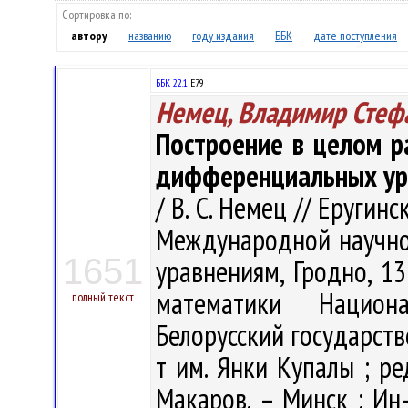
Сортировка по:
автору
названию
году издания
ББК
дате поступления
ББК 22.1
Е79
Немец, Владимир Стеф
Построение в целом р
дифференциальных ур
/ В. С. Немец // Еругин
Международной научн
1651
уравнениям, Гродно, 13-
математики Национ
полный текст
Белорусский государств
т им. Янки Купалы ; ред.
Макаров. – Минск : Ин-