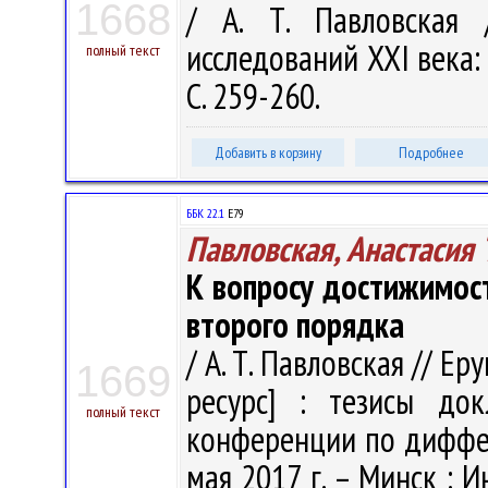
1668
/ А. Т. Павловская 
исследований XXI века: 
полный текст
С. 259-260.
Добавить в корзину
Подробнее
ББК 22.1
Е79
Павловская, Анастасия 
К вопросу достижимос
второго порядка
/ А. Т. Павловская // Ер
1669
ресурс] : тезисы до
полный текст
конференции по диффе
мая 2017 г. – Минск : 