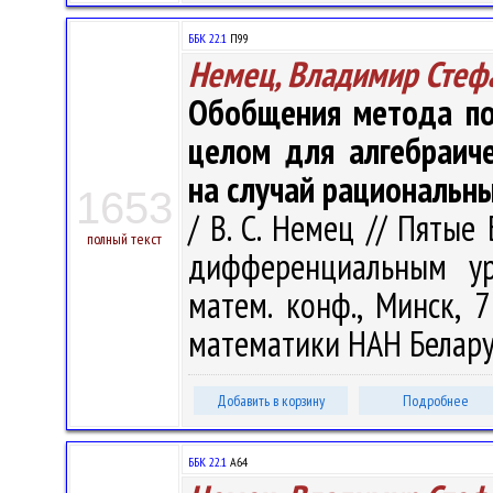
ББК 22.1
П99
Немец, Владимир Стеф
Обобщения метода по
целом для алгебраич
на случай рациональн
1653
/ В. С. Немец // Пяты
полный текст
дифференциальным ур
матем. конф., Минск, 
математики НАН Беларуси
Добавить в корзину
Подробнее
ББК 22.1
А64