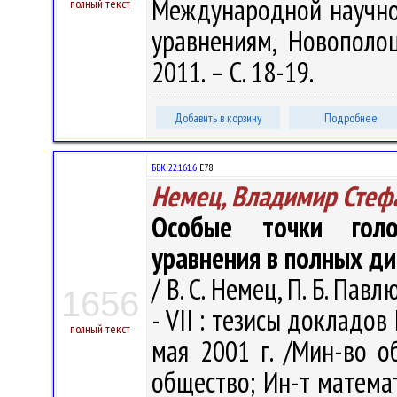
Международной научн
полный текст
уравнениям, Новополоц
2011. – С. 18-19.
Добавить в корзину
Подробнее
ББК 22.161.6
Е78
Немец, Владимир Стеф
Особые точки голо
уравнения в полных д
/ В. С. Немец, П. Б. Пав
1656
- VII : тезисы докладов
полный текст
мая 2001 г. /Мин-во о
общество; Ин-т математ