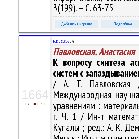
3(199). – С. 63-75.
Добавить в корзину
Подробнее
ББК 22.161.6
Е79
Павловская, Анастасия 
К вопросу синтеза а
систем с запаздывание
/ А. Т. Павловская 
1664
Международная научн
уравнениям : материал
полный текст
г. Ч. 1 / Ин-т матема
Купалы ; ред.: А. К. Дем
Минск : Ин-т математики