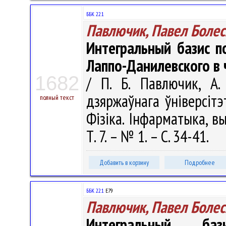
ББК 22.1
Павлючик, Павел Боле
Интегральный базис п
Лаппо-Данилевского в
1682
/ П. Б. Павлючик, А.
дзяржаўнага ўніверсітэ
полный текст
Фізіка. Інфарматыка, вы
Т. 7. – № 1. – С. 34-41.
Добавить в корзину
Подробнее
ББК 22.1
Е79
Павлючик, Павел Боле
Интегральный баз