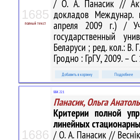
/ О. А. Панасик // А
1685
докладов Междунар. м
апреля 2009 г.) / У
полный текст
государственный уни
Беларуси ; ред. кол.: В. 
Гродно : ГрГУ, 2009. – С
Добавить в корзину
Подробнее
ББК 22.1
Панасик, Ольга Анатол
Критерии полной упр
линейных стационарны
1686
/ О. А. Панасик // Весн