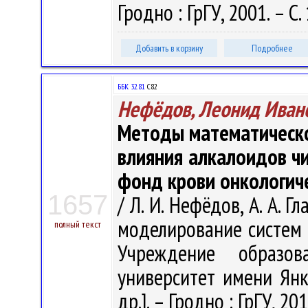
Гродно : ГрГУ, 2001. – С
Добавить в корзину
Подробнее
ББК 32.81
С82
Нефёдов, Леонид Иван
Методы математическо
влияния алкалоидов ч
фонд крови онкологич
1657
/ Л. И. Нефёдов, А. А. 
моделирование систем и
полный текст
Учреждение образова
университет имени Янки
др.]. – Гродно : ГрГУ, 20