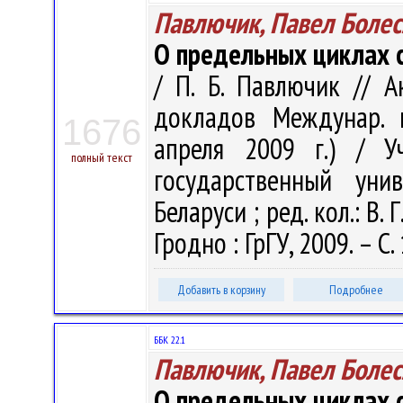
Павлючик, Павел Боле
О предельных циклах 
/ П. Б. Павлючик // 
докладов Междунар. м
1676
апреля 2009 г.) / У
полный текст
государственный уни
Беларуси ; ред. кол.: В. 
Гродно : ГрГУ, 2009. – С.
Добавить в корзину
Подробнее
ББК 22.1
Павлючик, Павел Боле
О предельных циклах 