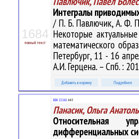
Павлючик, Павел Боле
Интегралы приводимых
/ П. Б. Павлючик, А. Ф.
1684
Некоторые актуальные
математического образо
полный текст
Петербург, 11 - 16 апрел
А.И. Герцена. – Спб. : 20
Добавить в корзину
Подробнее
ББК 22.161
А43
Панасик, Ольга Анатол
Относительная уп
дифференциальных си