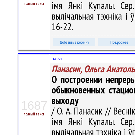
імя Янкі Купалы. Сер.
полный текст
вылічальная тэхніка і ў
16-22.
Добавить в корзину
Подробнее
ББК 22.1
Панасик, Ольга Анатол
О построении непрер
обыкновенных стацио
выходу
1687
/ О. А. Панасик // Весн
полный текст
імя Янкі Купалы. Сер.
вылічальная тэхніка і ўп