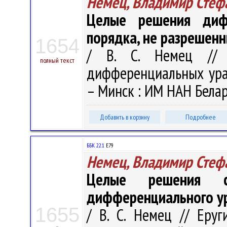
Немец, Владимир Стеф
Целые решения дифф
порядка, не разрешен
1654
/ В. С. Немец // 
полный текст
дифференциальных урав
– Минск : ИМ НАН Белару
Добавить в корзину
Подробнее
ББК 22.1
Е79
Немец, Владимир Стеф
Целые решения 
дифференциального ур
1655
/ В. С. Немец // Еру