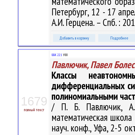
математического образо
Петербург, 12 - 17 апрел
А.И. Герцена. – Спб. : 201
Добавить в корзину
Подробнее
ББК 22.1
У88
Павлючик, Павел Боле
Классы неавтономн
дифференциальных си
полиномиальными час
1679
/ П. Б. Павлючик, А
полный текст
математическая школа - 
науч. конф., Уфа, 2-5 окт