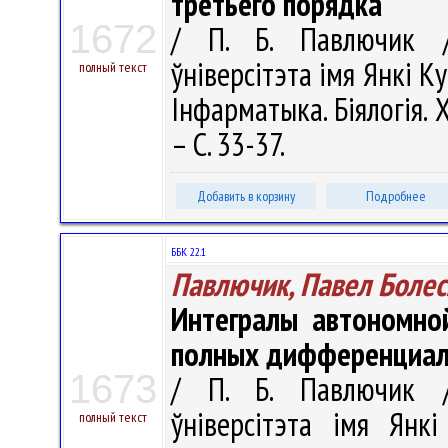
третьего порядка
1672
/ П. Б. Павлючик //
ўніверсітэта імя Янкі Ку
полный текст
Інфарматыка. Біялогія. Х
– С. 33-37.
Добавить в корзину
Подробнее
ББК 22.1
Павлючик, Павел Боле
Интегралы автономно
полных дифференциала
1673
/ П. Б. Павлючик //
ўніверсітэта імя Янкі
полный текст