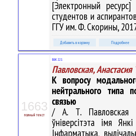
[Электронный ресурс]
студентов и аспирантов,
ГГУ им. Ф. Скорины, 2017
Добавить в корзину
Подробнее
ББК 22.1
Павловская, Анастасия 
К вопросу модальног
нейтрального типа п
связью
1663
/ А. Т. Павловская 
полный текст
ўніверсітэта імя Янкі
Інфарматыка, вылічаль