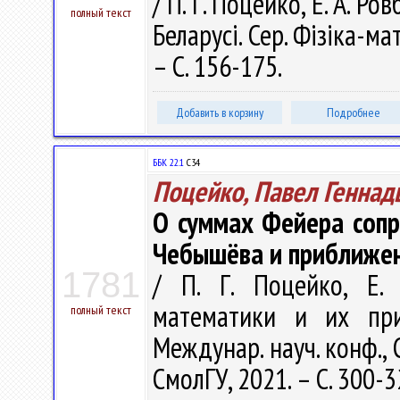
/ П. Г. Поцейко, Е. А. Р
полный текст
Беларусі. Сер. Фізіка-ма
– С. 156-175.
Добавить в корзину
Подробнее
ББК 22.1
С34
Поцейко, Павел Геннад
О суммах Фейера соп
Чебышёва и приближе
1781
/ П. Г. Поцейко, Е.
математики и их при
полный текст
Междунар. науч. конф., 
СмолГУ, 2021. – С. 300-3