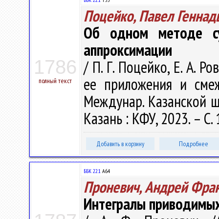
Поцейко, Павел Геннад
Об одном методе су
аппроксимации
1786
/ П. Г. Поцейко, Е. А. Р
ее приложения и смеж
полный текст
Междунар. Казанской шк
Казань : КФУ, 2023. – С.
Добавить в корзину
Подробнее
ББК 22.1
А64
Проневич, Андрей Фра
Интегралы приводимых