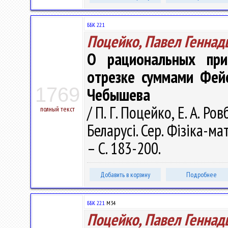
ББК 22.1
Поцейко, Павел Геннад
О рациональных при
отрезке суммами Фей
1769
Чебышева
/ П. Г. Поцейко, Е. А. Р
полный текст
Беларусі. Сер. Фізіка-ма
– С. 183-200.
Добавить в корзину
Подробнее
ББК 22.1
М34
Поцейко, Павел Геннад