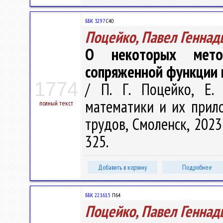
ББК 32.97
С40
Поцейко, Павел Геннад
О некоторых метод
сопряженной функции 
1774
/ П. Г. Поцейко, Е.
математики и их прилож
полный текст
трудов, Смоленск, 2023 
325.
Добавить в корзину
Подробнее
ББК 22.161.5
П64
Поцейко, Павел Геннад