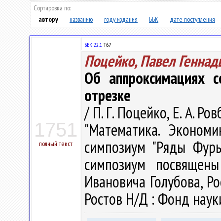
Сортировка по:
автору
названию
году издания
ББК
дате поступления
ББК 22..1
Т67
Поцейко, Павел Геннад
Об аппроксимациях с
отрезке
/ П. Г. Поцейко, Е. А. 
1751
"Математика. Экономи
симпозиум "Ряды Фурь
полный текст
симпозиум посвящены
Ивановича Голубова, Ро
Ростов Н/Д : Фонд науки