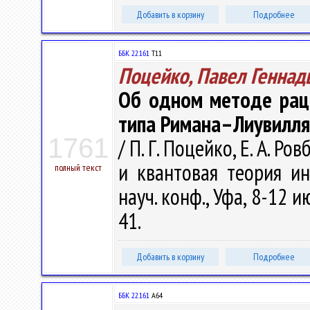
Добавить в корзину
Подробнее
ББК 22.161
Т11
Поцейко, Павел Геннад
Об одном методе рац
типа Римана–Лиувилля
1761
/ П. Г. Поцейко, Е. А. Р
и квантовая теория и
полный текст
науч. конф., Уфа, 8-12 ию
41.
Добавить в корзину
Подробнее
ББК 22.161
А64