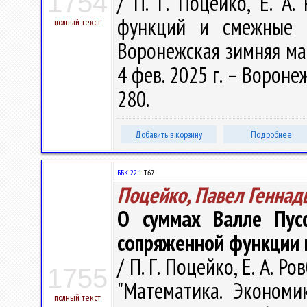
1754
/ П. Г. Поцейко, Е. А
функций и смежные п
полный текст
Воронежская зимняя мат
4 фев. 2025 г. – Вороне
280.
Добавить в корзину
Подробнее
ББК 22..1
Т67
Поцейко, Павел Геннад
О суммах Валле Пусс
сопряженной функции 
/ П. Г. Поцейко, Е. А.
1755
"Математика. Экономи
полный текст