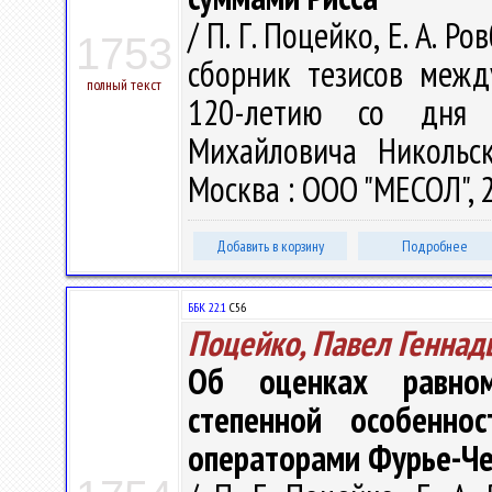
/ П. Г. Поцейко, Е. А. 
1753
сборник тезисов межд
полный текст
120-летию со дня 
Михайловича Никольс
Москва : ООО "МЕСОЛ", 2
Добавить в корзину
Подробнее
ББК 22.1
С56
Поцейко, Павел Геннад
Об оценках равно
степенной особенно
операторами Фурье-Ч