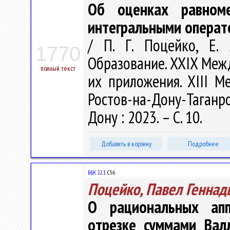
Об оценках равном
интегральными операт
/ П. Г. Поцейко, Е. 
1770
Образование. XXIX Меж
полный текст
их приложения. XIII 
Ростов-на-Дону-Таганро
Дону : 2023. – С. 10.
Добавить в корзину
Подробнее
ББК 22.1
С56
Поцейко, Павел Геннад
О рациональных ап
отрезке суммами Вал