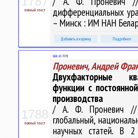
1787
/ А. Ф. Проневич /
дифференциальных урав
полный текст
– Минск : ИМ НАН Белару
Добавить в корзину
Подробнее
ББК 65.
П78
Проневич, Андрей Фра
Двухфакторные ква
функции с постоянно
производства
/ А. Ф. Проневич //
1788
глобальный, националь
полный текст
научных статей. В 2