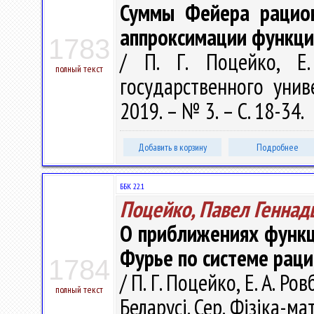
Суммы Фейера рацио
аппроксимации функции
1783
/ П. Г. Поцейко, Е.
полный текст
государственного унив
2019. – № 3. – С. 18-34.
Добавить в корзину
Подробнее
ББК 22.1
Поцейко, Павел Геннад
О приближениях функц
Фурье по системе рац
1784
/ П. Г. Поцейко, Е. А. Р
полный текст
Беларусі. Сер. Фізіка-ма