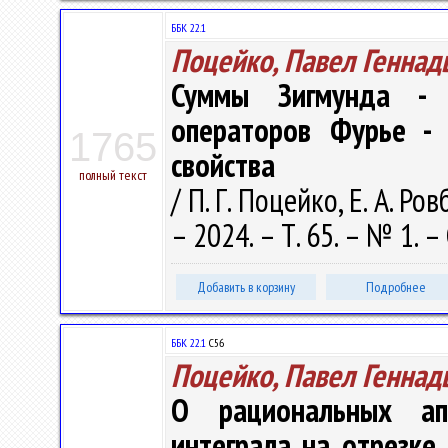
ББК 22.1
Поцейко, Павел Геннад
Суммы Зигмунда - 
операторов Фурье -
1765
свойства
полный текст
/ П. Г. Поцейко, Е. А. 
– 2024. – Т. 65. – № 1. –
Добавить в корзину
Подробнее
ББК 22.1
С56
Поцейко, Павел Геннад
О рациональных апп
интеграла на отрезке