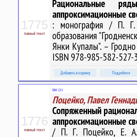
Рациональные р
аппроксимационные св
1775
: монография / П. Г.
образования "Гродненс
полный текст
Янки Купалы". – Гродно 
ISBN 978-985-582-527-3 
Добавить в корзину
Подробнее
ББК 22.1
Поцейко, Павел Геннад
Сопряженный рационал
1776
аппроксимационные св
/ П. Г. Поцейко, Е. 
полный текст