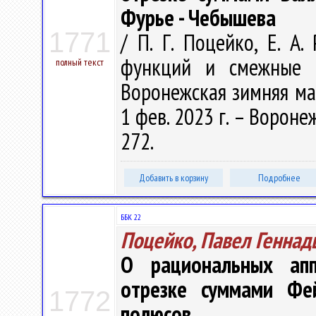
Фурье - Чебышева
1771
/ П. Г. Поцейко, Е. А
функций и смежные п
полный текст
Воронежская зимняя мат
1 фев. 2023 г. – Вороне
272.
Добавить в корзину
Подробнее
ББК 22
Поцейко, Павел Геннад
О рациональных ап
отрезке суммами Фе
1772
полюсов