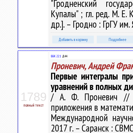
"Гродненский госуда
Купалы" ; гл. ред. М. Е.
др.]. – Гродно : ГрГУ им
Добавить в корзину
Подробнее
ББК 22.1
Д44
Проневич, Андрей Фра
Первые интегралы пр
уравнений в полных 
1789
/ А. Ф. Проневич //
приложения в математи
полный текст
Международной научно
2017 г. – Саранск : СВМО