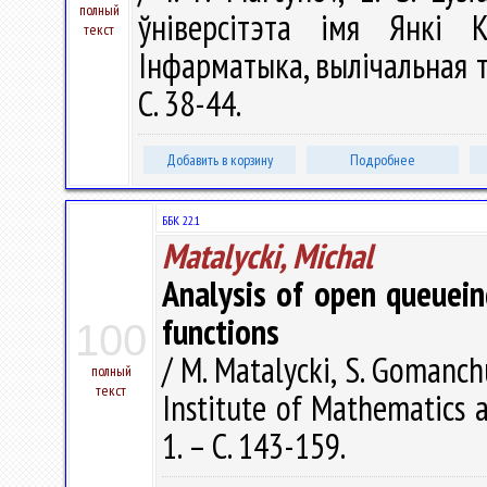
полный
ўніверсітэта імя Янкі К
текст
Інфарматыка, вылічальная тэ
С. 38-44.
Добавить в корзину
Подробнее
ББК 22.1
Matalycki, Michal
Analysis of open queuei
functions
100
/ M. Matalycki, S. Gomanchu
полный
текст
Institute of Mathematics 
1. – С. 143-159.