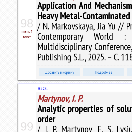
Application And Mechanism
Heavy Metal-Contaminated 
98
/ N. Markovskaya, Jia Yu // 
полный
Contemporary World : 
текст
Multidisciplinary Conference
Publishing S.L., 2025. – С. 1
Добавить в корзину
Подробнее
ББК 22.1
Martynov, I. P.
Analytic properties of so
order
99
/ I. P. Martynov, E. S. Ly