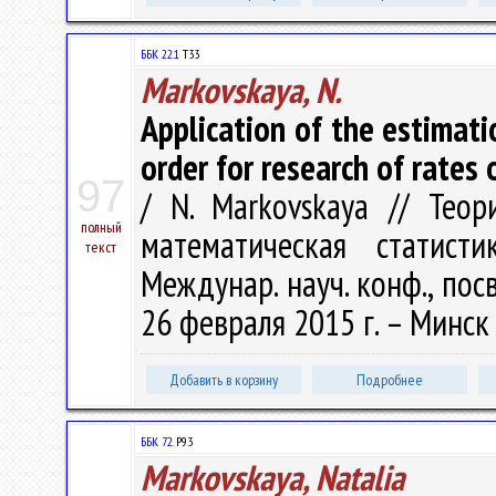
ББК 22.1
Т33
Markovskaya, N.
Application of the estimat
order for research of rates
97
/ N. Markovskaya // Теор
полный
математическая статис
текст
Междунар. науч. конф., пос
26 февраля 2015 г. – Минск 
Добавить в корзину
Подробнее
ББК 72.
P93
Markovskaya, Natalia