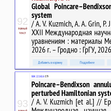
Global Poincare–Bendixso
system
92
/ A. V. Kuzmich, A. A. Grin, P
полный
XXII Международная науч
текст
уравнениям : материалы Меж
2026 г. – Гродно : ГрГУ, 2026
Добавить в корзину
Подробнее
ББК 22.161.6
Е79
Poincare–Bendixson annulu
perturbed Hamiltonian sys
/ A. V. Kuzmich [et al.] // 
93
Международная научная
полный