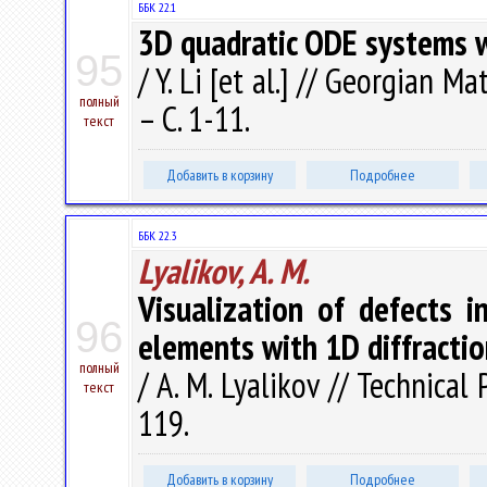
ББК 22.1
3D quadratic ODE systems w
95
/ Y. Li [et al.] // Georgian M
полный
– С. 1-11.
текст
Добавить в корзину
Подробнее
ББК 22.3
Lyalikov, A. M.
Visualization of defects 
96
elements with 1D diffractio
полный
/ A. M. Lyalikov // Technical
текст
119.
Добавить в корзину
Подробнее