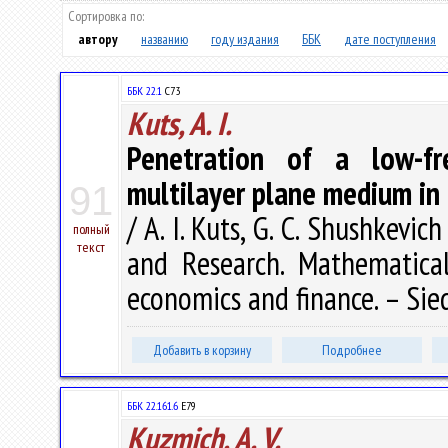
Сортировка по:
автору
названию
году издания
ББК
дате поступления
ББК 22.1
C73
Kuts, A. I.
Penetration of a low-fr
multilayer plane medium in 
91
/ A. I. Kuts, G. C. Shushkev
полный
текст
and Research. Mathematical
economics and finance. – Sied
Добавить в корзину
Подробнее
ББК 22.161.6
Е79
Kuzmich, A. V.