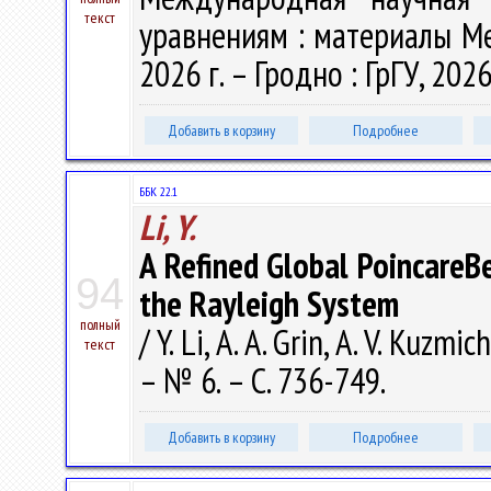
текст
уравнениям : материалы Меж
2026 г. – Гродно : ГрГУ, 2026
Добавить в корзину
Подробнее
ББК 22.1
Li, Y.
A Refined Global PoincareB
94
the Rayleigh System
полный
/ Y. Li, A. A. Grin, A. V. Kuzm
текст
– № 6. – С. 736-749.
Добавить в корзину
Подробнее