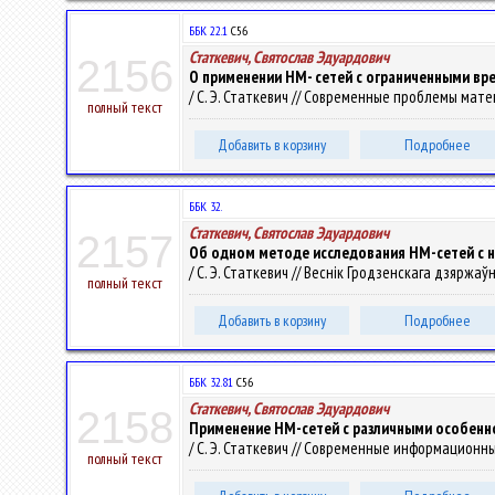
ББК 22.1
С56
Статкевич, Святослав Эдуардович
2156
О применении НМ- сетей с ограниченными вр
/ С. Э. Статкевич // Современные проблемы мате
полный текст
Добавить в корзину
Подробнее
ББК 32.
Статкевич, Святослав Эдуардович
2157
Об одном методе исследования НМ-сетей с 
/ С. Э. Статкевич // Веснік Гродзенскага дзяржаўн
полный текст
Добавить в корзину
Подробнее
ББК 32.81
С56
Статкевич, Святослав Эдуардович
2158
Применение НМ-сетей с различными особенн
/ С. Э. Статкевич // Современные информационные
полный текст