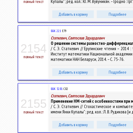
Купалы" ; ред. кол.: Ю. М. Вувуникян. – Гродно : ГрГ
полный текст
Добавить в корзину
Подробнее
ББК 22.1
Е79
Статкевич, Святослав Эдуардович
О решении системы разностно-дифференциал
2154
/ С. Э. Статкевич // Еругинские чтения – 2014
Институт математики Национальной академии наук 
полный текст
математики НАН Беларуси, 2014. – С. 75-76.
Добавить в корзину
Подробнее
ББК 32.81
С82
Статкевич, Святослав Эдуардович
2155
Применение НМ-сетей с особенностями при 
/ С. Э. Статкевич // Стохастическое и компь
имени Янки Купалы" ; ред. кол.: Л. В. Рудикова [и др
полный текст
Добавить в корзину
Подробнее