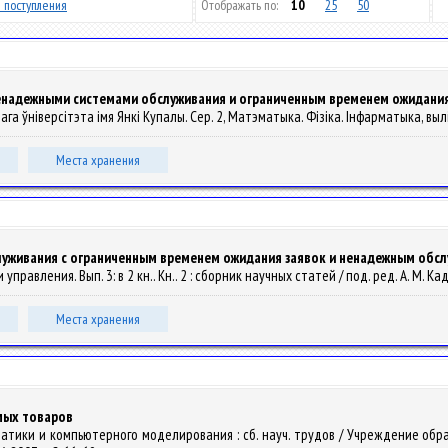
 поступления
Отображать по:
10
25
50
ненадежными системами обслуживания и ограниченным временем ожидания
ага ўніверсітэта імя Янкі Купалы. Сер. 2, Матэматыка. Фізіка. Інфарматыка, выліча
Места хранения
луживания с ограниченным временем ожидания заявок и ненадежным обс
правления. Вып. 3: в 2 кн.. Кн.. 2 : сборник научных статей / под. ред. А. М. Када
Места хранения
мых товаров
ематики и компьютерного моделирования : сб. науч. трудов / Учреждение об