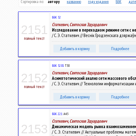
Сортировка по:
автору
названию
году издания
ББК
дате
ББК 32
Статкевич, Святослав Эдуардович
2151
Исследование в переходном режиме сети с 
/ С. Э. Статкевич // Веснік Гродзенскага дзяржаўн
полный текст
Добавить в корзину
Подробнее
ББК 32.81
Т38
Статкевич, Святослав Эдуардович
2152
Асимптотический анализ сети массового обс
/ С. Э. Статкевич // Технологии информатизации и у
полный текст
Добавить в корзину
Подробнее
ББК 22.1
А43
Статкевич, Святослав Эдуардович
2153
Динамическая модель рынка взаимозаменяе
/ С. Э. Статкевич // Актуальные проблемы мат