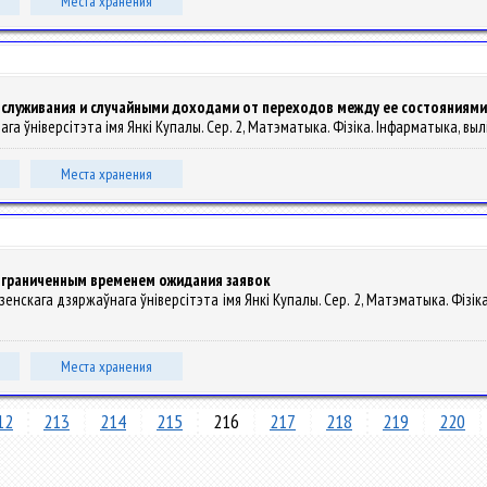
Места хранения
бслуживания и случайными доходами от переходов между ее состояниями
ага ўніверсітэта імя Янкі Купалы. Сер. 2, Матэматыка. Фізіка. Інфарматыка, выліч
Места хранения
ограниченным временем ожидания заявок
одзенскага дзяржаўнага ўніверсітэта імя Янкі Купалы. Сер. 2, Матэматыка. Фізіка
Места хранения
12
213
214
215
216
217
218
219
220