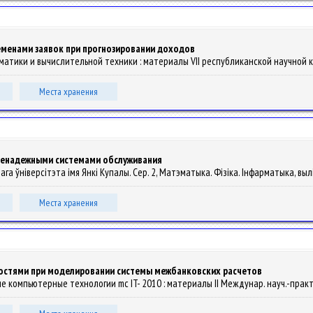
еменами заявок при прогнозировании доходов
матики и вычислительной техники : материалы VII республиканской научной конф
Места хранения
ненадежными системами обслуживания
ага ўніверсітэта імя Янкі Купалы. Сер. 2, Матэматыка. Фізіка. Інфарматыка, выліч
Места хранения
остями при моделировании системы межбанковских расчетов
 компьютерные технологии mc IT- 2010 : материалы II Междунар. науч.-практ. ко