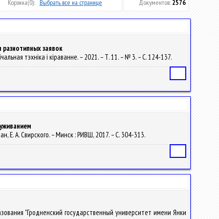
Корзина
(0):
Выбрать все на странице
Документов:
2576
 разнотипных заявок
льная тэхніка і кіраванне. – 2021. – Т. 11. – № 3. – С. 124-137.
Статья
луживанием
н, Е. А. Свирского. – Минск : РИВШ, 2017. – С. 304-313.
Статья
разования "Гродненский государственный университет имени Янки