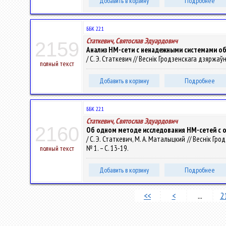
Добавить в корзину
Подробнее
ББК 22.1
Статкевич, Святослав Эдуардович
2159
Анализ НМ-сети с ненадежными системами о
/ С. Э. Статкевич // Веснік Гродзенскага дзяржаўн
полный текст
Добавить в корзину
Подробнее
ББК 22.1
Статкевич, Святослав Эдуардович
2160
Об одном методе исследования НМ-сетей с 
/ С. Э. Статкевич, М. А. Маталыцкий // Веснік Гр
№ 1. – С. 13-19.
полный текст
Добавить в корзину
Подробнее
<<
<
...
2