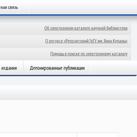
ная связь
Об электронном каталоге научной библиотеки
О ресурсе «Репозиторий ГрГУ им. Янки Купалы»
Помощь в поиске по электронному каталогу
 издания
Депонированные публикации