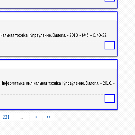
альная тэхніка і ўпраўленне. Біялогія. – 2010. – № 3. – С. 40-52.
Статья
. Інфарматыка, вылічальная тэхніка і ўпраўленне. Біялогія. – 2010. –
Статья
221
...
>
>>