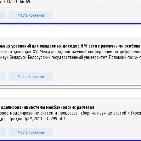
У, 2007. – С. 66-69.
Места хранения
ьных уравнений для ожидаемых доходов НМ-сети с различными особен
 : тезисы докладов XVI Международной научной конференции по дифференциал
Беларуси, Белорусский государственный университет, Полоцкий гос. ун-т ; ред.
Места хранения
моделировании системы межбанковских расчетов
ютерное моделирование систем и процессов : сборник научных статей / Учр
.]. – Гродно : ГрГУ, 2011. – С. 299-303.
Места хранения