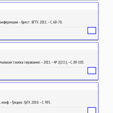
еренции. – Брест : БГТУ, 2011. – С. 68-70.
Статья
альная тэхніка і кіраванне. – 2011. – № 2(111). – С. 89-105.
Статья
нф. – Гродно : ГрГУ, 2010. – С. 995.
Статья