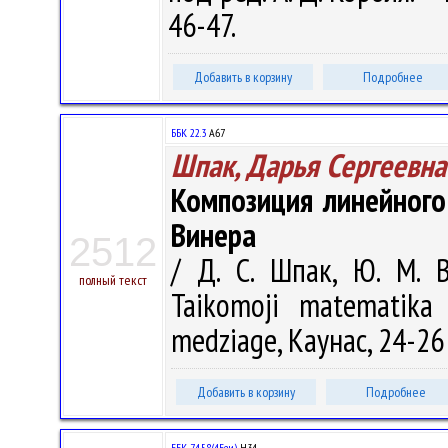
46-47.
Добавить в корзину
Подробнее
ББК 22.3
А67
Шпак, Дарья Сергеевна
Композиция линейного
Винера
2512
/ Д. С. Шпак, Ю. М. В
полный текст
Taikomoji matematika 
medziage, Каунас, 24-26 
Добавить в корзину
Подробнее
ББК 74.58(4Беи)
Н34