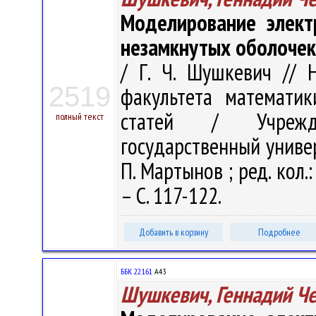
Моделирование элект
незамкнутых оболочек
/ Г. Ч. Шушкевич // 
2519
факультета математи
статей / Учрежде
полный текст
государственный универ
П. Мартынов ; ред. кол.: 
– С. 117-122.
Добавить в корзину
Подробнее
ББК 22.161
А43
Шушкевич, Геннадий Ч