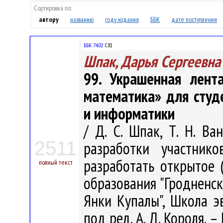
Сортировка по:
автору
названию
году издания
ББК
дате поступления
ББК 74.02
С81
Шпак, Дарья Сергеевна
99. Украшенная лент
математика» для студ
и информатики
/ Д. С. Шпак, Т. Н. Ва
2511
разработки участнико
разработать открытое 
полный текст
образования "Гродненс
Янки Купалы", Школа э
под ред. А. Д. Короля. –