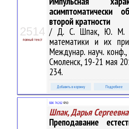
Импульсная хара
асимптоматически о
второй кратности
2514
/ Д. С. Шпак, Ю. М.
математики и их прил
полный текст
Междунар. науч. конф.
Смоленск, 19-21 мая 201
234.
Добавить в корзину
Подробнее
ББК 74..262
Ф50
Шпак, Дарья Сергеевна
Преподавание естест