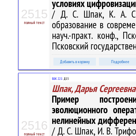
условиях цифровизаци
2515
/ Д. С. Шпак, К. А. 
образование в соврем
полный текст
науч.-практ. конф., Пс
Псковский государствен
Добавить в корзину
Подробнее
ББК 22.1
Д15
Шпак, Дарья Сергеевна
Пример построен
эволюционного опера
нелинейных дифференц
2516
/ Д. С. Шпак, И. В. Три
полный текст