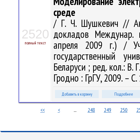
Моделирование элект
среде
/ Г. Ч. Шушкевич // 
2520
докладов Междунар. м
апреля 2009 г.) / У
полный текст
государственный уни
Беларуси ; ред. кол.: В. 
Гродно : ГрГУ, 2009. – С
Добавить в корзину
Подробнее
<<
<
...
248
249
250
2