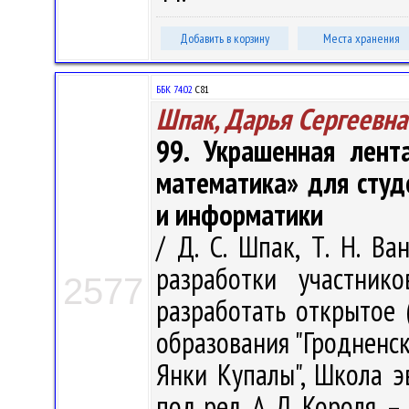
Добавить в корзину
Места хранения
ББК 74.02
С81
Шпак, Дарья Сергеевна
99. Украшенная лент
математика» для студ
и информатики
/ Д. С. Шпак, Т. Н. Ва
разработки участнико
2577
разработать открытое 
образования "Гродненс
Янки Купалы", Школа э
под ред. А. Д. Короля. –