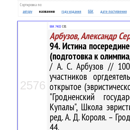
Сортировка по:
автору
названию
году издания
ББК
дате поступления
ББК 74.02
С81
Арбузов, Александр Се
94. Истина посередин
(подготовка к олимпи
/ А. С. Арбузов // 10
участников оргдеятел
2576
открытое (эвристическ
"Гродненский госуда
Купалы", Школа эврист
ред. А. Д. Короля. – Гро
44.