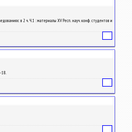
ованиях: в 2 ч. Ч.1 : материалы XV Респ. науч. конф. студентов и
Статья
7-18.
Статья
Статья