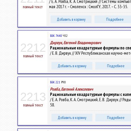
/ Е. А. Ровба, К. А. Смотрицкий // Системы ком
мая 2017 г. – Смоленск : СмолГУ, 2017. – С. 33-35.
полный текст
Добавить в корзину
Подробнее
ББК 74.48
Ч52
Дирвук, Евгений Владимирович
2212
Рациональные квадратурные формулы по спе
/ Е. В. Дирвук // XIV Республиканская научно-мето
полный текст
Добавить в корзину
Подробнее
ББК 22.1
Р98
Ровба, Евгений Алексеевич
2213
Рациональные квадратурные формулы с напе
/ Е. А. Ровба, К. А. Смотрицкий, Е. В. Дирвук //
58.
полный текст
Добавить в корзину
Подробнее