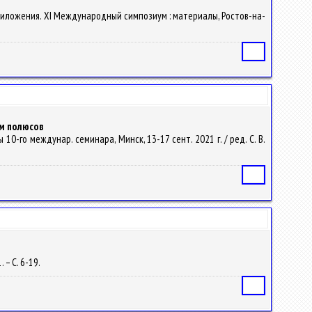
 приложения. XI Международный симпозиум : материалы, Ростов-на-
Статья
ом полюсов
0-го междунар. семинара, Минск, 13-17 сент. 2021 г. / ред. С. В.
Статья
 – С. 6-19.
Статья