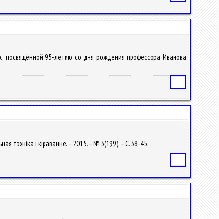
ф., посвящённой 95-летию со дня рождения профессора Иванова
Статья
ая тэхніка і кіраванне. – 2015. – № 3(199). – С. 38-45.
Статья