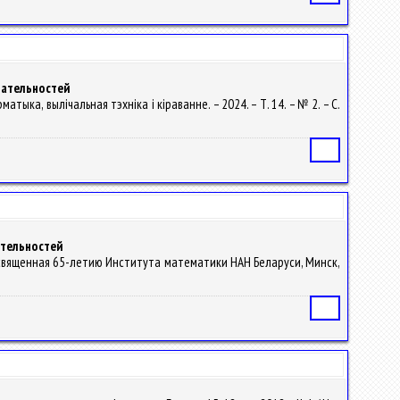
вательностей
атыка, вылічальная тэхніка і кіраванне. – 2024. – Т. 14. – № 2. – С.
Статья
ательностей
., посвященная 65-летию Института математики НАН Беларуси, Минск,
Статья