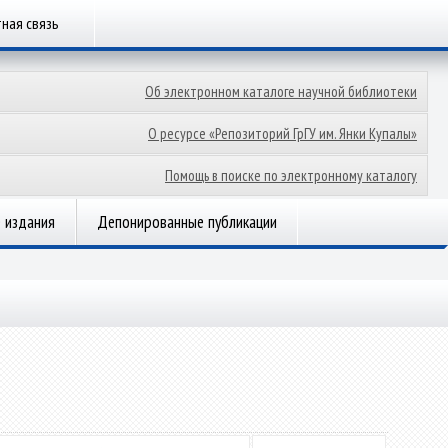
ная связь
Об электронном каталоге научной библиотеки
О ресурсе «Репозиторий ГрГУ им. Янки Купалы»
Помощь в поиске по электронному каталогу
 издания
Депонированные публикации