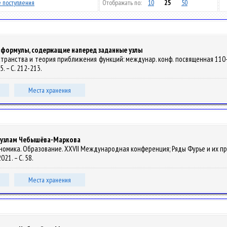
 поступления
Отображать по:
10
25
50
 формулы, содержащие наперед заданные узлы
 пространства и теория приближения функций: междунар. конф. посвященная 11
5. – С. 212-213.
Места хранения
о узлам Чебышёва-Маркова
 Экономика. Образование. XXVII Международная конференция; Ряды Фурье и их
021. – С. 58.
Места хранения