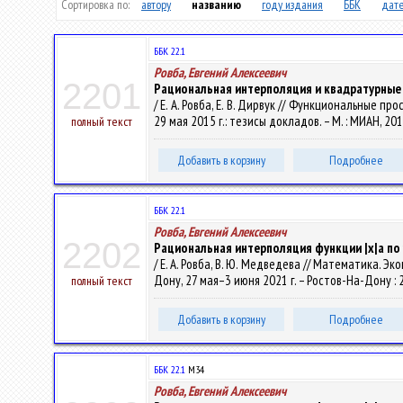
Сортировка по:
автору
названию
году издания
ББК
дате
ББК 22.1
Ровба, Евгений Алексеевич
2201
Рациональная интерполяция и квадратурные
/ Е. А. Ровба, Е. В. Дирвук // Функциональные
29 мая 2015 г.: тезисы докладов. – М. : МИАН, 201
полный текст
Добавить в корзину
Подробнее
ББК 22.1
Ровба, Евгений Алексеевич
2202
Рациональная интерполяция функции |x|a п
/ Е. А. Ровба, В. Ю. Медведева // Математика.
Дону, 27 мая–3 июня 2021 г. – Ростов-На-Дону : 2
полный текст
Добавить в корзину
Подробнее
ББК 22.1
М34
Ровба, Евгений Алексеевич