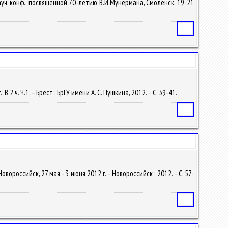
науч. конф., посвященной 70-летию В.И.Мунермана, Смоленск, 19-21
Статья
2 ч. Ч.1. – Брест : БрГУ имени А. С. Пушкина, 2012. – С. 39-41.
Статья
вороссийск, 27 мая - 3 июня 2012 г. – Новороссийск : 2012. – С. 57-
Статья