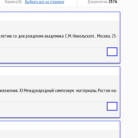
Корзина
(0):
Выбрать все на странице
Документов:
2576
0-летию со дня рождения академика С.М. Никольского , Москва, 25-
Статья
 приложения. XI Международный симпозиум : материалы, Ростов-на-
Статья