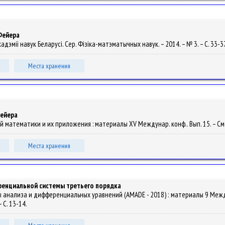
Фейера
акадэміі навук Беларусі. Сер. Фізіка-матэматычных навук. – 2014. – № 3. – С. 33-3
Места хранения
Фейера
ной математики и их приложения : материалы XV Междунар. конф.. Вып. 15. – Смо
Места хранения
енциальной системы третьего порядка
 анализа и дифференциальных уравнений (AMADE - 2018) : материалы 9 Междунар.
 С. 13-14.