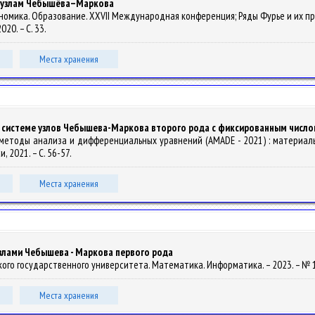
о узлам Чебышёва–Маркова
 Экономика. Образование. XXVII Международная конференция; Ряды Фурье и их
020. – С. 33.
Места хранения
о системе узлов Чебышева-Маркова второго рода с фиксированным числ
е методы анализа и дифференциальных уравнений (AMADE - 2021) : материалы 1
, 2021. – С. 56-57.
Места хранения
узлами Чебышева - Маркова первого рода
сского государственного университета. Математика. Информатика. – 2023. – № 1.
Места хранения