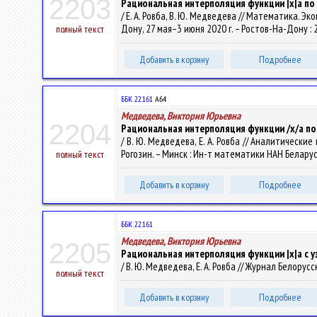
2203
Рациональная интерполяция функции |x|a п
/ Е. А. Ровба, В. Ю. Медведева // Математика.
Дону, 27 мая–3 июня 2020 г. – Ростов-На-Дону : 2
полный текст
Добавить в корзину
Подробнее
ББК 22.161
А64
Медведева, Виктория Юрьевна
2204
Рациональная интерполяция функции /х/а п
/ В. Ю. Медведева, Е. А. Ровба // Аналитически
Рогозин. – Минск : Ин-т математики НАН Беларуси
полный текст
Добавить в корзину
Подробнее
ББК 22.161
Медведева, Виктория Юрьевна
2205
Рациональная интерполяция функции |х|а с 
/ В. Ю. Медведева, Е. А. Ровба // Журнал Белору
полный текст
Добавить в корзину
Подробнее