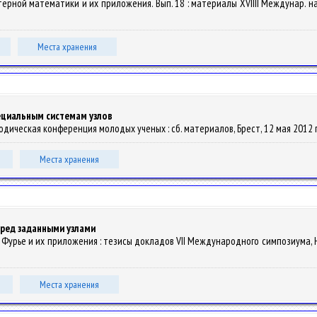
пьютерной математики и их приложения. Вып. 18 : материалы XVIIII Междунар. 
Места хранения
циальным системам узлов
дическая конференция молодых ученых : сб. материалов, Брест, 12 мая 2012 г.: В 
Места хранения
ред заданными узлами
 Ряды Фурье и их приложения : тезисы докладов VII Международного симпозиума, Но
Места хранения