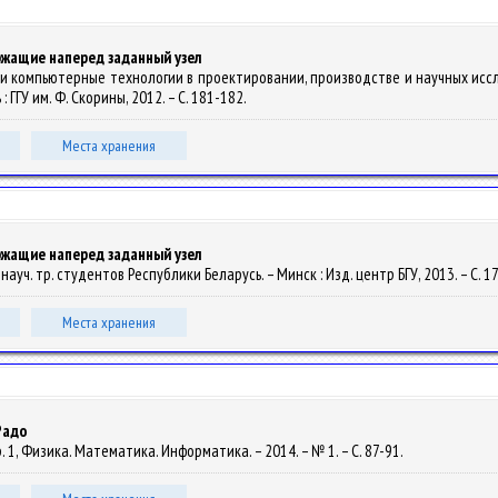
жащие наперед заданный узел
 и компьютерные технологии в проектировании, производстве и научных исслед
: ГГУ им. Ф. Скорины, 2012. – С. 181-182.
Места хранения
жащие наперед заданный узел
б. науч. тр. студентов Республики Беларусь. – Минск : Изд. центр БГУ, 2013. – С. 1
Места хранения
Радо
ер. 1, Физика. Математика. Информатика. – 2014. – № 1. – С. 87-91.