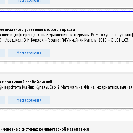
Места хранения
енциального уравнения второго порядка
вание и дифференциальные уравнения : материалы IV Междунар. науч. кон
 / ред. кол.: В. И. Корзюк. – Гродно : ГрГУ им. Янки Купалы, 2019. – С. 101-103.
Места хранения
 с подвижной особой линией
ўніверсітэта імя Янкі Купалы. Сер. 2, Матэматыка. Фізіка. Інфарматыка, вылічальн
Места хранения
рименение в системах компьютерной математики