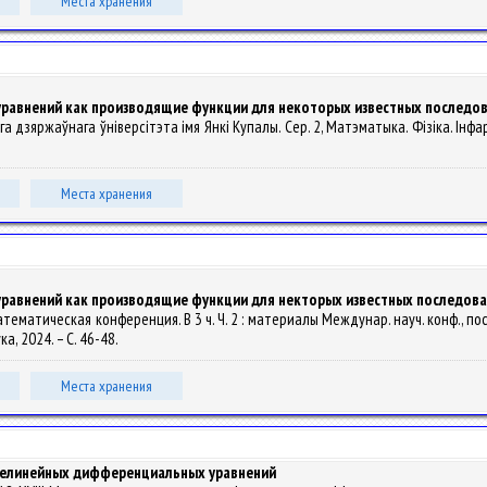
Места хранения
авнений как производящие функции для некоторых известных последо
ага дзяржаўнага ўніверсітэта імя Янкі Купалы. Сер. 2, Матэматыка. Фізіка. Інфарм
Места хранения
авнений как производящие функции для некторых известных последов
ая математическая конференция. В 3 ч. Ч. 2 : материалы Междунар. науч. конф
ка, 2024. – С. 46-48.
Места хранения
нелинейных дифференциальных уравнений