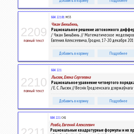
Добавить в корзину
Подробнее
ББК 22.181
М33
Чжан Биньбинь,
2209
Рациональное решение автономного диффер
/ Чжан Биньбинь // Математическое моделиро
Евгения Алексеевича, Гродно, 17-20 декабря 2019 г.
полный текст
Добавить в корзину
Подробнее
ББК 22.1
Лысюк, Елена Сергеевна
2210
Рациональное уравнение четвертого порядка
/ Е. С. Лысюк // Веснік Гродзенскага дзяржаўнага 
полный текст
Добавить в корзину
Подробнее
ББК 22.1
С41
Ровба, Евгений Алексеевич
2211
Рациональные квадратурные формулы и их п