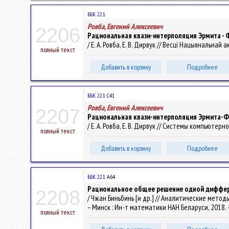
ББК 22.1
Ровба, Евгений Алексеевич
2206
Рациональная квази-интерполяция Эрмита - 
/ Е. А. Ровба, Е. В. Дирвук // Весці Нацыянальнай 
полный текст
Добавить в корзину
Подробнее
ББК 22.1
С41
Ровба, Евгений Алексеевич
2207
Рациональная квази-интерполяция Эрмита-
/ Е. А. Ровба, Е. В. Дирвук // Системы компьютер
полный текст
Добавить в корзину
Подробнее
ББК 22.1
А64
Рациональное общее решение одной диффер
2208
/ Чжан Биньбинь [и др.] // Аналитические методы
– Минск : Ин-т математики НАН Беларуси, 2018. –
полный текст