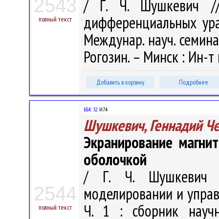
2543
/ Г. Ч. Шушкевич /
дифференциальных ура
полный текст
Междунар. науч. семинара
Рогозин. – Минск : Ин-т
Добавить в корзину
Подробнее
ББК 32.
И74
Шушкевич, Геннадий Ч
Экранирование магнит
оболочкой
/ Г. Ч. Шушкевич 
2544
моделировании и управл
Ч. 1 : сборник научн
полный текст