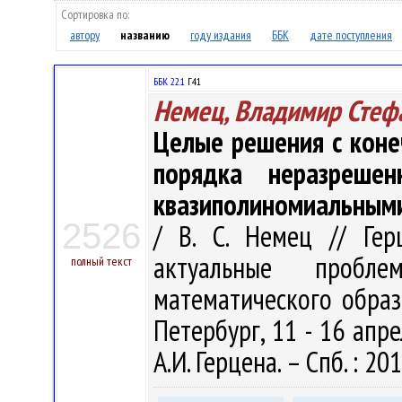
Сортировка по:
автору
названию
году издания
ББК
дате поступления
ББК 22.1
Г41
Немец, Владимир Стеф
Целые решения с коне
порядка неразрешен
квазиполиномиальным
2526
/ В. С. Немец // Гер
актуальные пробл
полный текст
математического образо
Петербург, 11 - 16 апрел
А.И. Герцена. – Спб. : 20