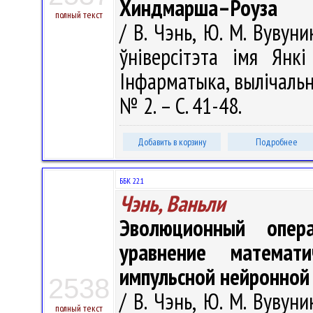
Хиндмарша–Роуза
полный текст
/ В. Чэнь, Ю. М. Вувун
ўніверсітэта імя Янкі
Інфарматыка, вылічальна
№ 2. – С. 41-48.
Добавить в корзину
Подробнее
ББК 22.1
Чэнь, Ваньли
Эволюционный опер
уравнение математ
импульсной нейронной
2538
/ В. Чэнь, Ю. М. Вувун
полный текст