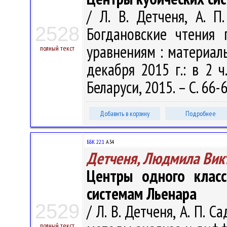
/ Л. В. Детченя, А. П
2528
Богдановские чтения
уравнениям : материалы
полный текст
декабря 2015 г.: в 2 ч
Беларуси, 2015. – С. 66-6
Добавить в корзину
Подробнее
ББК 22.1
А34
Детченя, Людмила Вик
Центры одного класс
системам Льенара
2529
/ Л. В. Детченя, А. П. 
полный текст