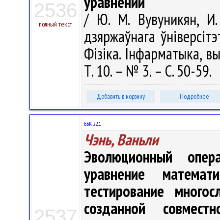
уравнений
2536
/ Ю. М. Вувуникян, И.
полный текст
дзяржаўнага ўніверсітэ
Фізіка. Інфарматыка, вы
Т. 10. – № 3. – С. 50-59.
Добавить в корзину
Подробнее
ББК 22.1
Чэнь, Ваньли
Эволюционный опер
уравнение математ
тестирование многос
созданной совмес
2537