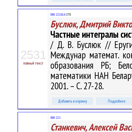
ББК 22.161.6
Е78
Буслюк, Дмитрий Викт
Частные интегралы си
/ Д. В. Буслюк // Еруг
2531
Междунар математ. кон
образования РБ; Бел
полный текст
математики НАН Беларус
2001. – С. 27-28.
Добавить в корзину
Подробнее
ББК 22.1
Станкевич, Алексей Ва