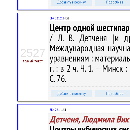
Добавить в корзину
Подробнее
ББК 22.161.6
Е79
Центр одной шестипар
/ Л. В. Детченя [и д
Международная научн
2527
уравнениям : материалы
полный текст
г. : в 2 ч. Ч. 1. – Минс
С. 76.
Добавить в корзину
Подробнее
ББК 22.1
Ш51
Детченя, Людмила Вик
Центры кубических сис