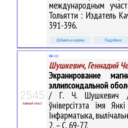
международным участи
Тольятти : Издатель Ка
391-396.
Добавить в корзину
Подробнее
ББК 22.1
Шушкевич, Геннадий Ч
Экранирование маг
эллипсоидальной обол
2545
/ Г. Ч. Шушкевич //
ўніверсітэта імя Янкі
полный текст
Інфарматыка, вылічальная
2. – С. 69-77.