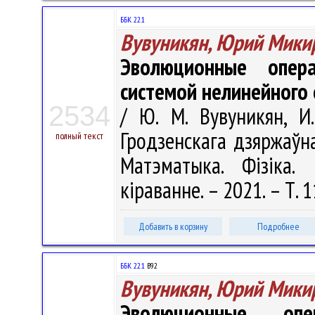
ББК 22.1
Вувуникян, Юрий Мики
Эволюционные опер
системой нелинейного
2534
/ Ю. М. Вувуникян, И
Гродзенскага дзяржаўнаг
полный текст
Матэматыка. Фізіка. 
кіраванне. – 2021. – Т. 1
Добавить в корзину
Подробнее
ББК 22.1
В92
Вувуникян, Юрий Мики
Эволюционные опе