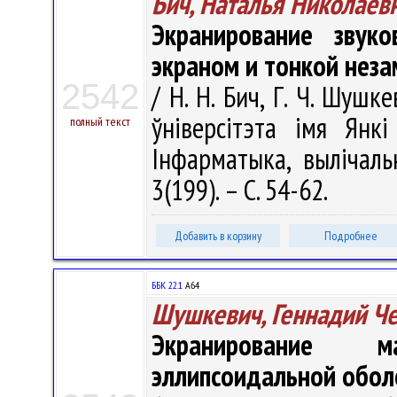
Бич, Наталья Николаев
Экранирование звуко
экраном и тонкой нез
2542
/ Н. Н. Бич, Г. Ч. Шушк
ўніверсітэта імя Янкі
полный текст
Інфарматыка, вылічаль
3(199). – С. 54-62.
Добавить в корзину
Подробнее
ББК 22.1
А64
Шушкевич, Геннадий Ч
Экранирование м
эллипсоидальной обол