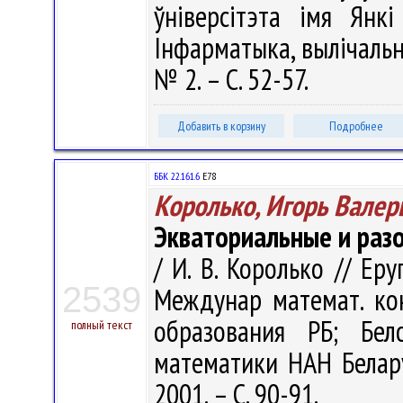
ўніверсітэта імя Янкі
Інфарматыка, вылічальна
№ 2. – С. 52-57.
Добавить в корзину
Подробнее
ББК 22.161.6
Е78
Королько, Игорь Валер
Экваториальные и раз
/ И. В. Королько // Ер
2539
Междунар математ. кон
образования РБ; Бел
полный текст
математики НАН Беларус
2001. – С. 90-91.