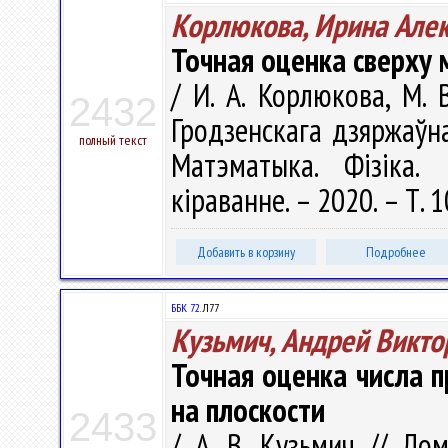
Корлюкова, Ирина Але
Точная оценка сверху
/ И. А. Корлюкова, М. 
2432
Гродзенскага дзяржаўнаг
полный текст
Матэматыка. Фізіка. 
кіраванне. – 2020. – Т. 1
Добавить в корзину
Подробнее
ББК 72.
Л77
Кузьмич, Андрей Викто
Точная оценка числа 
на плоскости
2433
/ А. В. Кузьмич // Ло