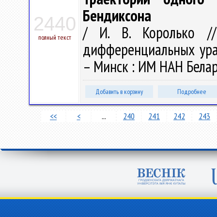
Бендиксона
2440
/ И. В. Королько /
полный текст
дифференциальных урав
– Минск : ИМ НАН Белару
Добавить в корзину
Подробнее
<<
<
...
240
241
242
243