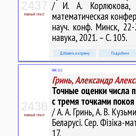
2437
/ И. А. Корлюкова, 
математическая конфере
полный текст
науч. конф. Минск, 22-
навука, 2021. – С. 105.
Добавить в корзину
Подробнее
ББК 22.1
Гринь, Александр Алек
Точные оценки числа 
с тремя точками покоя
2438
/ А. А. Гринь, А. В. Куз
полный текст
Беларусі. Сер. Фізіка-м
17.