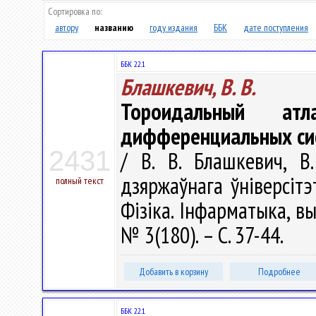
Сортировка по:
автору
названию
году издания
ББК
дате поступления
ББК 22.1
Блашкевич, В. В.
Тороидальный атл
дифференциальных сис
2431
/ В. В. Блашкевич, В
дзяржаўнага ўніверсітэ
полный текст
Фізіка. Інфарматыка, вы
№ 3(180). – С. 37-44.
Добавить в корзину
Подробнее
ББК 22.1