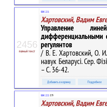
ББК 22.1
Хартовский, Вадим Евг
Управление лине
дифференциальными с
2456
регулянтов
/ В. Е. Хартовский, О. 
полный текст
навук Беларусі. Сер. Фі
– С. 36-42.
Добавить в корзину
Подробнее
ББК 22.1
Е79
Хартовский, Вадим Евг