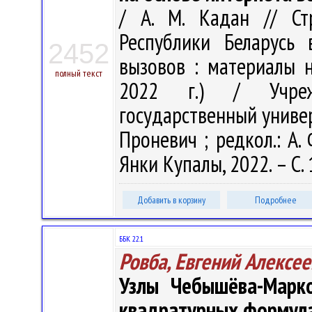
/ А. М. Кадан // Ст
Республики Беларусь 
2452
вызовов : материалы на
полный текст
2022 г.) / Учрежд
государственный универс
Проневич ; редкол.: А. 
Янки Купалы, 2022. – С.
Добавить в корзину
Подробнее
ББК 22.1
Ровба, Евгений Алексе
Узлы Чебышёва-Марко
квадратурных формул