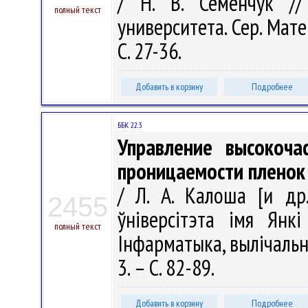
/ Н. В. Семенчук //
полный текст
университета. Сер. Мате
С. 27-36.
Добавить в корзину
Подробнее
ББК 22.3
Управление высокоча
проницаемости пленок
/ Л. А. Калоша [и др.
2455
ўніверсітэта імя Янкі
полный текст
Інфарматыка, вылічальная
3. – С. 82-89.
Добавить в корзину
Подробнее