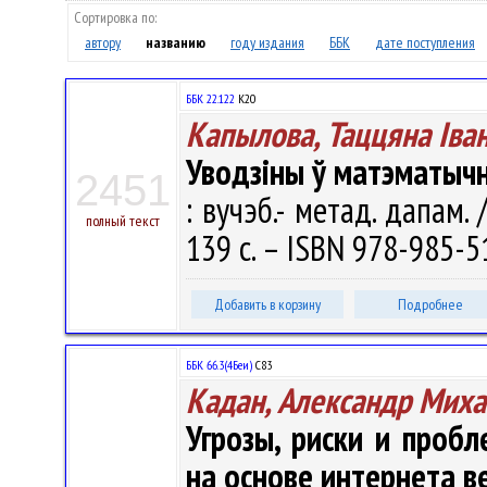
Сортировка по:
автору
названию
году издания
ББК
дате поступления
ББК 22.122
К20
Капылова, Таццяна Iва
Уводзіны ў матэматычн
2451
: вучэб.- метад. дапам. 
полный текст
139 с. – ISBN 978-985-5
Добавить в корзину
Подробнее
ББК 66.3(4Беи)
С83
Кадан, Александр Мих
Угрозы, риски и проб
на основе интернета 