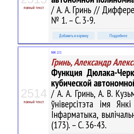
/ А. А. Гринь // Диффер
полный текст
№ 1. – С. 3-9.
Добавить в корзину
Подробнее
ББК 22.1
Гринь, Александр Алек
Функция Дюлака-Черк
кубической автономной
2514
/ А. А. Гринь, А. В. Ку
ўніверсітэта імя Янкі
полный текст
Інфарматыка, вылічальн
(173). – С. 36-43.