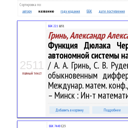
Сортировка по:
автору
названию
году издания
ББК
дате поступления
ББК 22.1
Ш51
Гринь, Александр Алек
Функция Дюлака Чер
автономной системы н
2511
/ А. А. Гринь, С. В. Р
обыкновенным диффер
полный текст
Междунар. матем. конф., М
– Минск : Ин-т математи
Добавить в корзину
Подробнее
ББК 74.48
С23