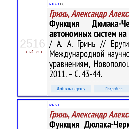
ББК 22.1
Е79
Гринь, Александр Алек
Функция Дюлака-Ч
автономных систем на
2516
/ А. А. Гринь // Еру
Международной научн
полный текст
уравнениям, Новополоц
2011. – С. 43-44.
Добавить в корзину
Подробнее
ББК 22.1
Гринь, Александр Алек
Функция Дюлака-Черк