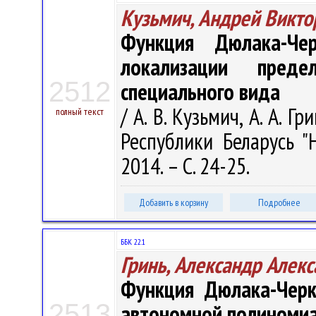
Кузьмич, Андрей Викто
Функция Дюлака-Че
локализации пред
2512
специального вида
/ А. В. Кузьмич, А. А. 
полный текст
Республики Беларусь "
2014. – С. 24-25.
Добавить в корзину
Подробнее
ББК 22.1
Гринь, Александр Алек
Функция Дюлака-Черк
2513
автономной полиномиа