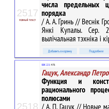
числа предельных ц
2517
порядка
/ А. А. Гринь // Веснік 
полный текст
Янкі Купалы. Сер. 2
вылічальная тэхніка і кі
Добавить в корзину
Подробнее
ББК 22.1
H76
Гацук, Александр Петр
Функция и конста
рационального проце
полюсами
2518
/ А. П. Гацук // Новые