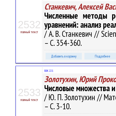
Станкевич, Алексей Ва
Численные методы р
2532
уравнений: анализ реа
/ А. В. Станкевич // Scie
полный текст
– С. 354-360.
Добавить в корзину
Подробнее
ББК 22.1
Золотухин, Юрий Прок
Числовые множества и 
2533
/ Ю. П. Золотухин // Ма
полный текст
– С. 3-10.