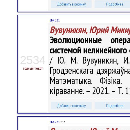
Добавить в корзину
Подробнее
ББК 22.1
Вувуникян, Юрий Мики
Эволюционные опер
системой нелинейного
2534
/ Ю. М. Вувуникян, И
Гродзенскага дзяржаўнаг
полный текст
Матэматыка. Фізіка. 
кіраванне. – 2021. – Т. 1
Добавить в корзину
Подробнее
ББК 22.1
В92