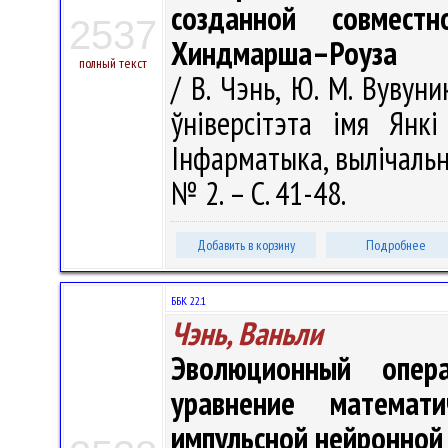
созданной совмес
2537
Хиндмарша–Роуза
полный текст
/ В. Чэнь, Ю. М. Вувун
ўніверсітэта імя Янкі
Інфарматыка, вылічальна
№ 2. – С. 41-48.
Добавить в корзину
Подробнее
ББК 22.1
Чэнь, Ваньли
Эволюционный опер
уравнение математ
импульсной нейронной