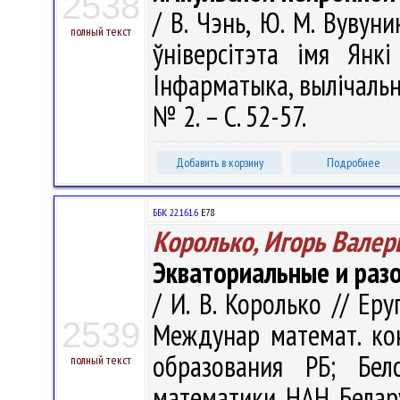
2538
/ В. Чэнь, Ю. М. Вувун
полный текст
ўніверсітэта імя Янкі
Інфарматыка, вылічальна
№ 2. – С. 52-57.
Добавить в корзину
Подробнее
ББК 22.161.6
Е78
Королько, Игорь Валер
Экваториальные и раз
/ И. В. Королько // Ер
2539
Междунар математ. кон
образования РБ; Бел
полный текст
математики НАН Беларус