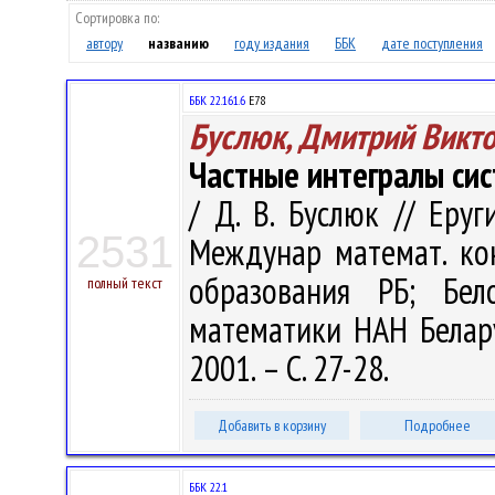
Сортировка по:
автору
названию
году издания
ББК
дате поступления
ББК 22.161.6
Е78
Буслюк, Дмитрий Викт
Частные интегралы си
/ Д. В. Буслюк // Еруг
2531
Междунар математ. кон
образования РБ; Бел
полный текст
математики НАН Беларус
2001. – С. 27-28.
Добавить в корзину
Подробнее
ББК 22.1