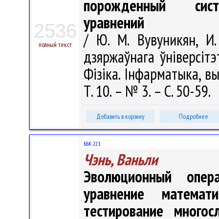
порожденный сист
уравнений
2536
/ Ю. М. Вувуникян, И.
полный текст
дзяржаўнага ўніверсітэ
Фізіка. Інфарматыка, вы
Т. 10. – № 3. – С. 50-59.
Добавить в корзину
Подробнее
ББК 22.1
Чэнь, Ваньли
Эволюционный опер
уравнение математ
тестирование многос