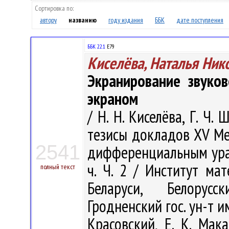
Сортировка по:
автору
названию
году издания
ББК
дате поступления
ББК 22.1
Е79
Киселёва, Наталья Ник
Экранирование звуко
экраном
/ Н. Н. Киселёва, Г. Ч.
тезисы докладов XV М
2541
дифференциальным уравн
ч. Ч. 2 / Институт м
полный текст
Беларуси, Белорусс
Гродненский гос. ун-т им.
Красовский, Е. К. Ма