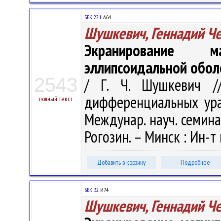
ББК 22.1
А64
Шушкевич, Геннадий Ч
Экранирование м
эллипсоидальной обол
2543
/ Г. Ч. Шушкевич /
дифференциальных ура
полный текст
Междунар. науч. семинара
Рогозин. – Минск : Ин-т
Добавить в корзину
Подробнее
ББК 32.
И74
Шушкевич, Геннадий Ч