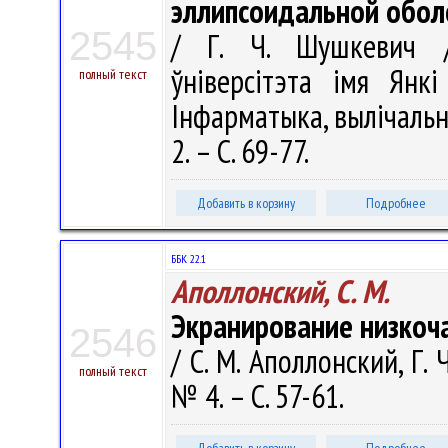
эллипсоидальной обол
2545
/ Г. Ч. Шушкевич //
ўніверсітэта імя Янкі
полный текст
Інфарматыка, вылічальная
2. – С. 69-77.
Добавить в корзину
Подробнее
ББК 22.1
Аполлонский, С. М.
Экранирование низкоча
2546
/ С. М. Аполлонский, Г.
полный текст
№ 4. – С. 57-61.