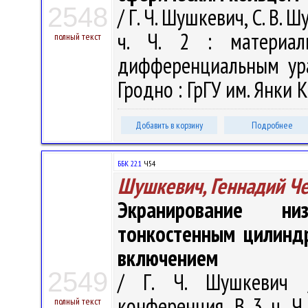
2548
/ Г. Ч. Шушкевич, С. В. 
ч. Ч. 2 : материал
полный текст
дифференциальным ура
Гродно : ГрГУ им. Янки К
Добавить в корзину
Подробнее
ББК 22.1
Ч54
Шушкевич, Геннадий Ч
Экранирование ни
тонкостенным цилинд
включением
2549
/ Г. Ч. Шушкевич /
конференция. В 3 ч. Ч.
полный текст