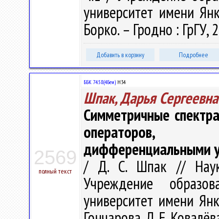
университет имени Янки 
Борко. – Гродно : ГрГУ, 
Добавить в корзину
Подробнее
ББК 74.58(4Беи)
Н34
Шпак, Дарья Сергеевна
Симметричные спектра
операторов, п
дифференциальными у
2569
/ Д. С. Шпак // Нау
полный текст
Учреждение образова
университет имени Янки 
Гончарова, Л. Е. Ковалёва