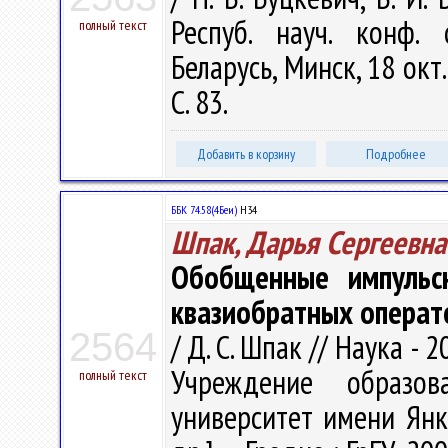
Респуб. науч. конф.
полный текст
Беларусь, Минск, 18 окт.
С. 83.
Добавить в корзину
Подробнее
ББК 74.58(4Беи)
Н34
Шпак, Дарья Сергеевна
Обобщенные импульсн
квазиобратных операт
2564
/ Д. С. Шпак // Наука - 2
Учреждение образова
полный текст
университет имени Янки