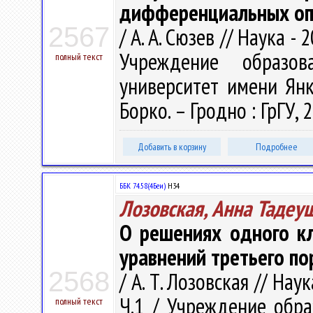
дифференциальных оп
2567
/ А. А. Сюзев // Наука - 
Учреждение образова
полный текст
университет имени Янки 
Борко. – Гродно : ГрГУ, 
Добавить в корзину
Подробнее
ББК 74.58(4Беи)
Н34
Лозовская, Анна Тадеу
О решениях одного к
уравнений третьего пор
2568
/ А. Т. Лозовская // Нау
Ч.1 / Учреждение обра
полный текст