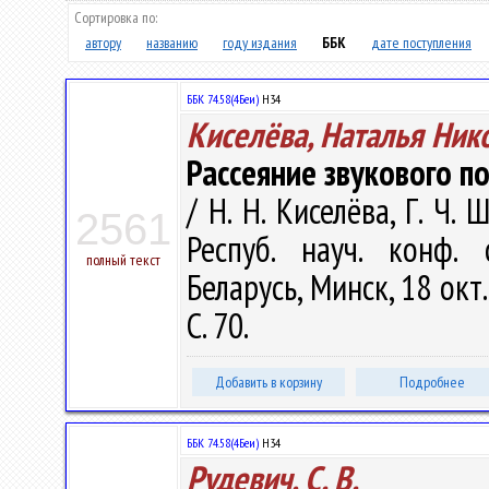
Сортировка по:
автору
названию
году издания
ББК
дате поступления
ББК 74.58(4Беи)
Н34
Киселёва, Наталья Ник
Рассеяние звукового п
/ Н. Н. Киселёва, Г. Ч.
2561
Респуб. науч. конф.
полный текст
Беларусь, Минск, 18 окт.
С. 70.
Добавить в корзину
Подробнее
ББК 74.58(4Беи)
Н34
Рудевич, С. В.