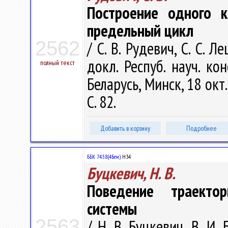
Построение одного к
предельный цикл
2562
/ С. В. Рудевич, С. С. Ле
докл. Респуб. науч. ко
полный текст
Беларусь, Минск, 18 окт.
С. 82.
Добавить в корзину
Подробнее
ББК 74.58(4Беи)
Н34
Буцкевич, Н. В.
Поведение траекто
системы
2563
/ Н. В. Буцкевич, В. И.