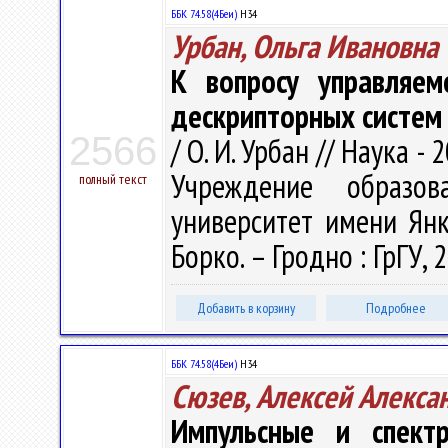
ББК 74.58(4Беи)
Н34
Урбан, Ольга Ивановна
К вопросу управляем
дескрипторных систем
2566
/ О. И. Урбан // Наука - 
Учреждение образова
полный текст
университет имени Янки 
Борко. – Гродно : ГрГУ, 
Добавить в корзину
Подробнее
ББК 74.58(4Беи)
Н34
Сюзев, Алексей Алекса
Импульсные и спектр