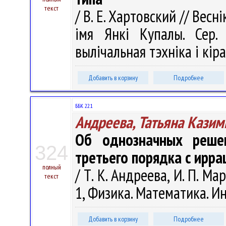
текст
/ В. Е. Хартовский // Вес
імя Янкі Купалы. Сер. 
вылічальная тэхніка і кіра
Добавить в корзину
Подробнее
ББК 22.1
Андреева, Татьяна Казим
Об однозначных реше
324
третьего порядка с ирр
полный
/ Т. К. Андреева, И. П. Ма
текст
1, Физика. Математика. Ин
Добавить в корзину
Подробнее