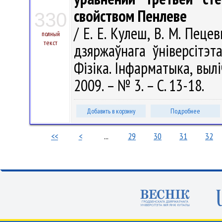
свойством Пенлеве
330
/ Е. Е. Кулеш, В. М. Пеце
полный
текст
дзяржаўнага ўніверсітэт
Фізіка. Інфарматыка, вылі
2009. – № 3. – С. 13-18.
Добавить в корзину
Подробнее
<<
<
...
29
30
31
32