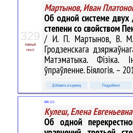
Мартынов, Иван Платоно
Об одной системе двух
степени со свойством Пе
329
/ И. П. Мартынов, В. М
полный
Гродзенскага дзяржаўнага
текст
Матэматыка. Фізіка. І
ўпраўленне. Біялогія. – 201
Добавить в корзину
Подробнее
ББК 22.1
Кулеш, Елена Евгеньевна
Об одной перекрестн
уравнений третьей ст