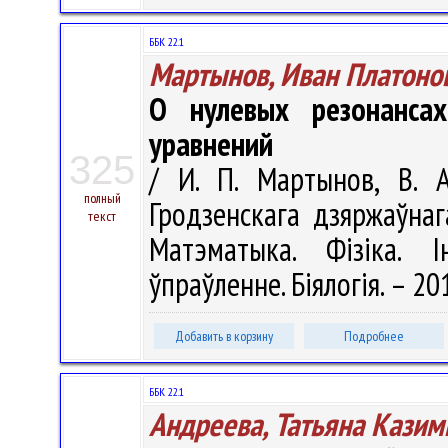
ББК 22.1
Мартынов, Иван Платоно
О нулевых резонанса
уравнений
325
/ И. П. Мартынов, В. А
полный
Гродзенскага дзяржаўнага
текст
Матэматыка. Фізіка. І
ўпраўленне. Біялогія. – 201
Добавить в корзину
Подробнее
ББК 22.1
Андреева, Татьяна Казим