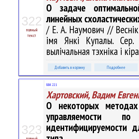
О задаче оптимально
линейных схоластически
322
/ Е. А. Наумович // Весні
полный
текст
імя Янкі Купалы. Сер. 
вылічальная тэхніка і кіра
Добавить в корзину
Подробнее
ББК 22.1
Хартовский, Вадим Евген
О некоторых методах
управляемости п
идентифицируемости д
323
типа
полный