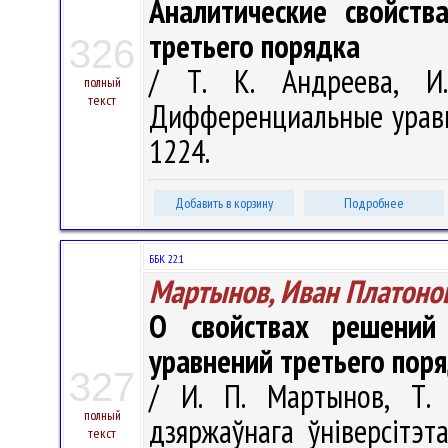
Аналитические свойств
третьего порядка
326
/ Т. К. Андреева, И
полный
текст
Дифференциальные уравнен
1224.
Добавить в корзину
Подробнее
ББК 22.1
Мартынов, Иван Платоно
О свойствах решений
уравнений третьего пор
327
/ И. П. Мартынов, Т. 
полный
дзяржаўнага ўніверсітэт
текст