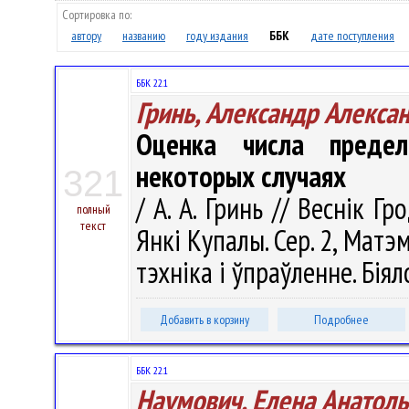
Сортировка по:
автору
названию
году издания
ББК
дате поступления
ББК 22.1
Гринь, Александр Алекса
Оценка числа преде
некоторых случаях
321
/ А. А. Гринь // Веснік Г
полный
текст
Янкі Купалы. Сер. 2, Матэ
тэхніка і ўпраўленне. Біяло
Добавить в корзину
Подробнее
ББК 22.1
Наумович, Елена Анатол