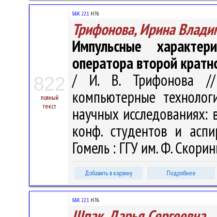
ББК 22.1
H76
Трифонова, Ирина Влади
Импульсные характер
оператора второй кратн
/ И. В. Трифонова /
822
компьютерные технолог
полный
текст
научных исследованиях: в 
конф. студентов и аспи
Гомель : ГГУ им. Ф. Скорин
Добавить в корзину
Подробнее
ББК 22.1
H76
Шпак, Дарья Сергеевна