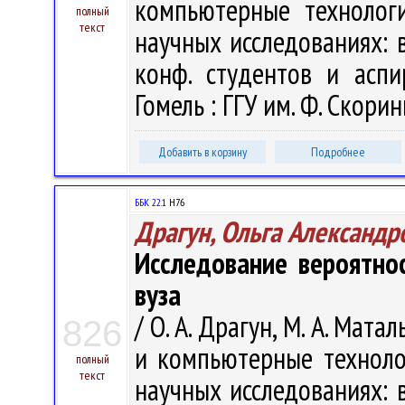
компьютерные технолог
полный
текст
научных исследованиях: в 
конф. студентов и аспи
Гомель : ГГУ им. Ф. Скорин
Добавить в корзину
Подробнее
ББК 22.1
H76
Драгун, Ольга Александр
Исследование вероятно
вуза
/ О. А. Драгун, М. А. Ма
826
и компьютерные техноло
полный
текст
научных исследованиях: в 