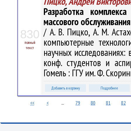
Пицко, Андрей Викторов
Разработка комплекса
массового обслуживания
/ А. В. Пицко, А. М. Ас
830
компьютерные технолог
полный
текст
научных исследованиях: в 
конф. студентов и аспи
Гомель : ГГУ им. Ф. Скорин
Добавить в корзину
Подробнее
<<
<
...
79
80
81
82