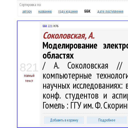
Сортировка по:
автору
названию
году издания
ББК
дате поступления
ББК 22.1
H76
Соколовская, А.
Моделирование электр
областях
/ А. Соколовская //
821
компьютерные технолог
полный
текст
научных исследованиях: в 
конф. студентов и аспи
Гомель : ГГУ им. Ф. Скорин
Добавить в корзину
Подробнее