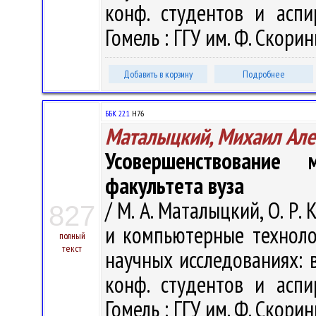
конф. студентов и аспи
Гомель : ГГУ им. Ф. Скорин
Добавить в корзину
Подробнее
ББК 22.1
H76
Маталыцкий, Михаил Але
Усовершенствование 
факультета вуза
/ М. А. Маталыцкий, О. Р
827
и компьютерные техноло
полный
текст
научных исследованиях: в 
конф. студентов и аспи
Гомель : ГГУ им. Ф. Скорин