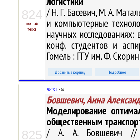
логистики
/ Н. Г. Басевич, М. А. Ма
824
и компьютерные техноло
полный
текст
научных исследованиях: в 
конф. студентов и аспи
Гомель : ГГУ им. Ф. Скорин
Добавить в корзину
Подробнее
ББК 22.1
H76
Бовшевич, Анна Алексан
Моделирование оптима
общественным транспор
/ А. А. Бовшевич //
825