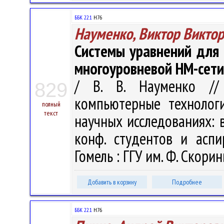
ББК 22.1
H76
Науменко, Виктор Викто
Системы уравнений для
многоуровневой HM-сети
/ В. В. Науменко //
829
компьютерные технолог
полный
текст
научных исследованиях: в 
конф. студентов и аспи
Гомель : ГГУ им. Ф. Скорин
Добавить в корзину
Подробнее
ББК 22.1
H76