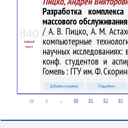
Пицко, Андрей Викторов
Разработка комплекса
массового обслуживания
/ А. В. Пицко, А. М. Ас
840
компьютерные технолог
полный
текст
научных исследованиях: в 
конф. студентов и аспи
Гомель : ГГУ им. Ф. Скорин
Добавить в корзину
Подробнее
<<
<
...
80
81
82
83