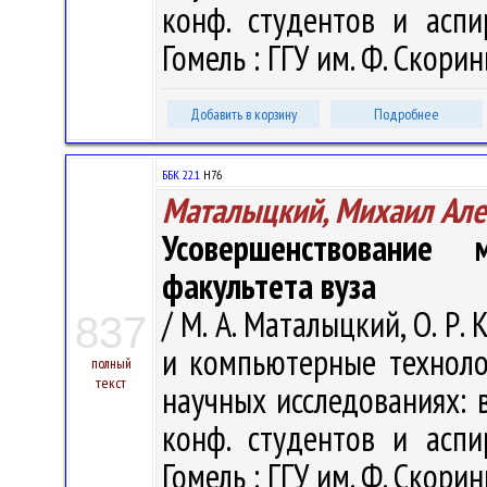
конф. студентов и аспи
Гомель : ГГУ им. Ф. Скорин
Добавить в корзину
Подробнее
ББК 22.1
H76
Маталыцкий, Михаил Але
Усовершенствование 
факультета вуза
/ М. А. Маталыцкий, О. Р
837
и компьютерные техноло
полный
текст
научных исследованиях: в 
конф. студентов и аспи
Гомель : ГГУ им. Ф. Скорин