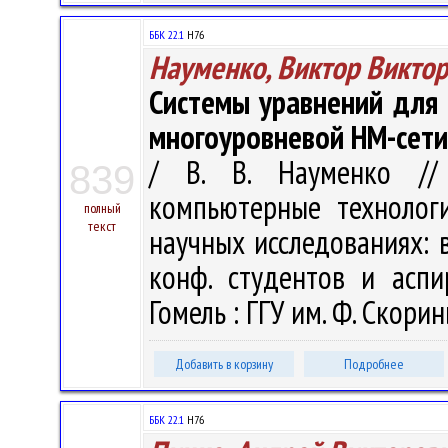
ББК 22.1
H76
Науменко, Виктор Викто
Системы уравнений для
многоуровневой HM-сети
/ В. В. Науменко //
839
компьютерные технолог
полный
текст
научных исследованиях: в 
конф. студентов и аспи
Гомель : ГГУ им. Ф. Скорин
Добавить в корзину
Подробнее
ББК 22.1
H76