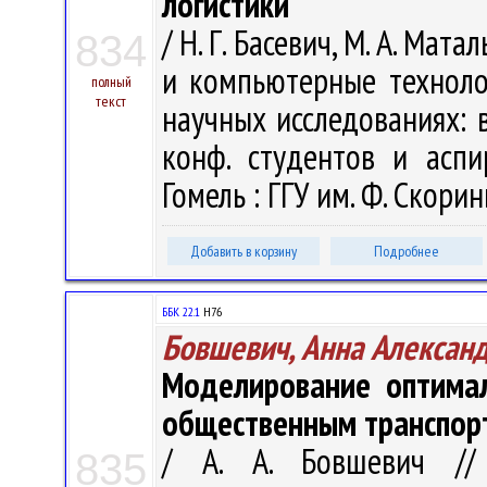
логистики
/ Н. Г. Басевич, М. А. Ма
834
и компьютерные техноло
полный
текст
научных исследованиях: в 
конф. студентов и аспи
Гомель : ГГУ им. Ф. Скорин
Добавить в корзину
Подробнее
ББК 22.1
H76
Бовшевич, Анна Алексан
Моделирование оптима
общественным транспор
/ А. А. Бовшевич //
835