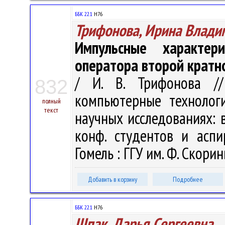
ББК 22.1
H76
Трифонова, Ирина Влади
Импульсные характер
оператора второй кратн
/ И. В. Трифонова /
832
компьютерные технолог
полный
текст
научных исследованиях: в 
конф. студентов и аспи
Гомель : ГГУ им. Ф. Скорин
Добавить в корзину
Подробнее
ББК 22.1
H76
Шпак, Дарья Сергеевна