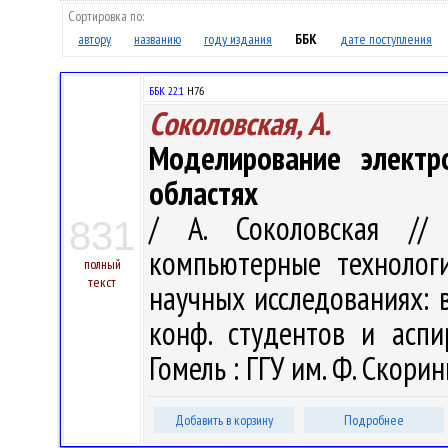
Сортировка по:
автору
названию
году издания
ББК
дате поступления
ББК 22.1
H76
Соколовская, А.
Моделирование электр
областях
/ А. Соколовская //
831
компьютерные технолог
полный
текст
научных исследованиях: в 
конф. студентов и аспи
Гомель : ГГУ им. Ф. Скорин
Добавить в корзину
Подробнее