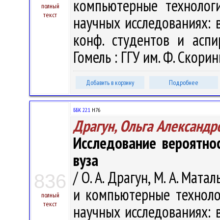
компьютерные технолог
полный
текст
научных исследованиях: в 
конф. студентов и аспи
Гомель : ГГУ им. Ф. Скорин
Добавить в корзину
Подробнее
ББК 22.1
H76
Драгун, Ольга Александр
Исследование вероятно
вуза
/ О. А. Драгун, М. А. Ма
836
и компьютерные техноло
полный
текст
научных исследованиях: в 