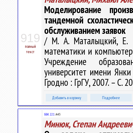
Моделирование произ
тандемной схоластичес
обслуживанием заявок
919
/ М. А. Маталыцкий, Е.
полный
математики и компьютерн
текст
Учреждение образова
университет имени Янки К
Гродно : ГрГУ, 2007. – С. 2
Добавить в корзину
Подробнее
ББК 22.1
А43
Минюк, Степан Андрееви