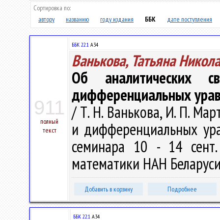
Сортировка по:
автору
названию
году издания
ББК
дате поступления
ББК 22.1
А34
Ванькова, Татьяна Никол
Об аналитических с
дифференциальных урав
911
/ Т. Н. Ванькова, И. П. М
полный
и дифференциальных урав
текст
семинара 10 - 14 сент.
математики НАН Беларуси, 
Добавить в корзину
Подробнее
ББК 22.1
А34