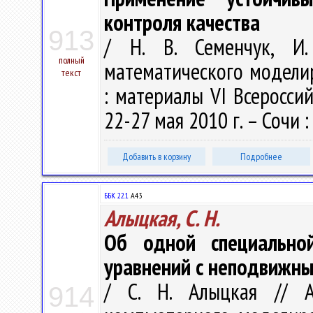
контроля качества
913
/ Н. В. Семенчук, И
полный
математического модели
текст
: материалы VI Всероссий
22-27 мая 2010 г. – Сочи :
Добавить в корзину
Подробнее
ББК 22.1
А43
Алыцкая, С. Н.
Об одной специально
уравнений с неподвижны
/ С. Н. Алыцкая // 
914