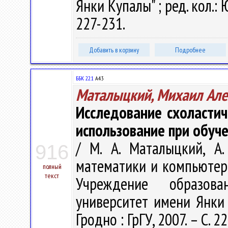
Янки Купалы" ; ред. кол.: Ю
227-231.
Добавить в корзину
Подробнее
ББК 22.1
А43
Маталыцкий, Михаил Але
Исследование схоластич
использование при обуч
/ М. А. Маталыцкий, А
916
математики и компьютерн
полный
текст
Учреждение образова
университет имени Янки К
Гродно : ГрГУ, 2007. – С. 2