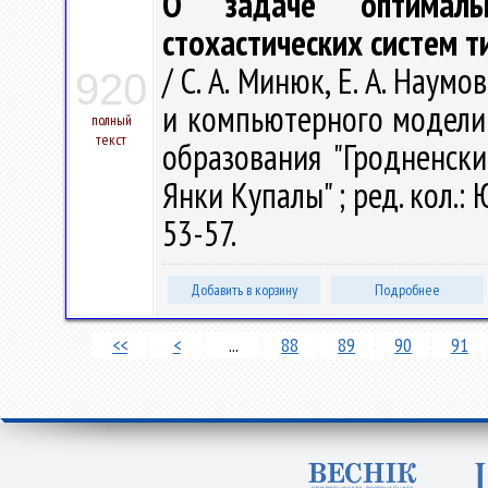
О задаче оптималь
стохастических систем т
/ С. А. Минюк, Е. А. Нау
920
и компьютерного моделир
полный
текст
образования "Гродненск
Янки Купалы" ; ред. кол.: Ю
53-57.
Добавить в корзину
Подробнее
<<
<
...
88
89
90
91