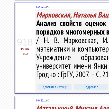
ББК 22.1
А43
Марковская, Наталья Ва
Анализ свойств оценок
порядков многомерных 
/ Н. В. Марковская, И
918
математики и компьютерн
полный
текст
Учреждение образова
университет имени Янки К
Гродно : ГрГУ, 2007. – С. 2
Добавить в корзину
Подробнее
ББК 22.1
А43
Маталыцкий, Михаил Але