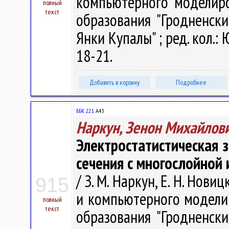
компьютерного моделиров
полный
текст
образования "Гродненск
Янки Купалы" ; ред. кол.: Ю
18-21.
Добавить в корзину
Подробнее
ББК 22.1
А43
Наркун, Зенон Михайлов
Электростатистическая 
сечения с многослойной
/ З. М. Наркун, Е. Н. Нов
915
и компьютерного моделир
полный
текст
образования "Гродненск