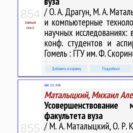
вуза
/ О. А. Драгун, М. А. Ма
854
и компьютерные техноло
полный
текст
научных исследованиях: в 
конф. студентов и аспи
Гомель : ГГУ им. Ф. Скорин
Добавить в корзину
Подробнее
ББК 22.1
H76
Маталыцкий, Михаил Але
Усовершенствование 
факультета вуза
/ М. А. Маталыцкий, О. Р
855