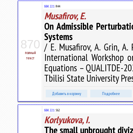
ББК 22.1
R44
Musafirov, E.
On Admissible Perturbat
Systems
870
/ E. Musafirov, A. Grin, A.
полный
International Workshop on
текст
Equations – QUALITDE-2023,
Tbilisi State University Pre
Добавить в корзину
Подробнее
ББК 22.1
S62
Korlyukova, I.
The small unbrought diviz