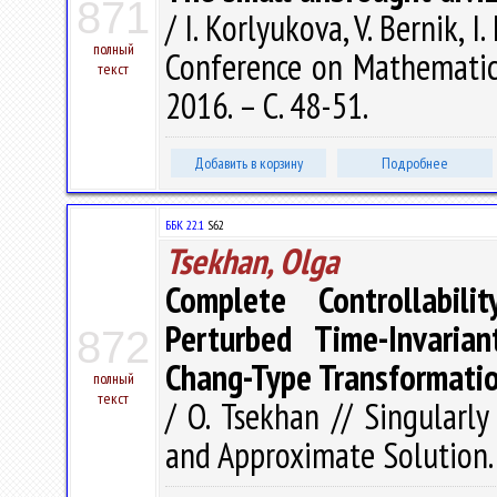
871
/ I. Korlyukova, V. Bernik, 
полный
Conference on Mathematics,
текст
2016. – С. 48-51.
Добавить в корзину
Подробнее
ББК 22.1
S62
Tsekhan, Olga
Complete Controllabili
Perturbed Time-Invaria
872
Chang-Type Transformati
полный
текст
/ O. Tsekhan // Singularl
and Approximate Solution. 