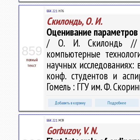
ББК 22.1
H76
Скилондь, О. И.
Оценивание параметров 
/ О. И. Скилондь //
859
компьютерные технолог
полный
научных исследованиях: в 
текст
конф. студентов и аспи
Гомель : ГГУ им. Ф. Скорин
Добавить в корзину
Подробнее
ББК 22.1
M39
Gorbuzov, V. N.