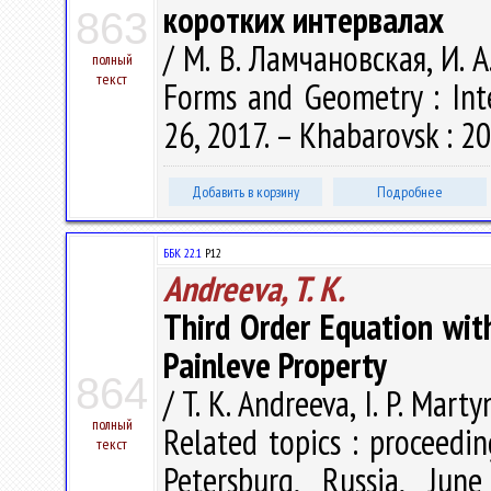
коротких интервалах
863
/ М. В. Ламчановская, И. 
полный
текст
Forms and Geometry : Inte
26, 2017. – Khabarovsk : 20
Добавить в корзину
Подробнее
ББК 22.1
P12
Andreeva, T. K.
Third Order Equation with
Painleve Property
864
/ T. K. Andreeva, I. P. Mart
полный
Related topics : proceedin
текст
Petersburg, Russia, Jun