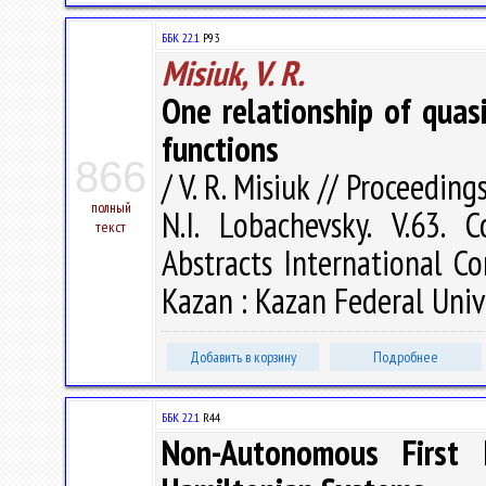
ББК 22.1
P93
Misiuk, V. R.
One relationship of quasi
functions
866
/ V. R. Misiuk // Proceedi
полный
N.I. Lobachevsky. V.63.
текст
Abstracts International Co
Kazan : Kazan Federal Unive
Добавить в корзину
Подробнее
ББК 22.1
R44
Non-Autonomous First 