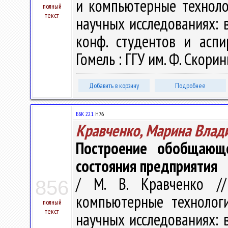
и компьютерные техноло
полный
текст
научных исследованиях: в 
конф. студентов и аспи
Гомель : ГГУ им. Ф. Скорин
Добавить в корзину
Подробнее
ББК 22.1
H76
Кравченко, Марина Влад
Построение обобщающе
состояния предприятия
/ М. В. Кравченко /
856
компьютерные технолог
полный
текст
научных исследованиях: в 