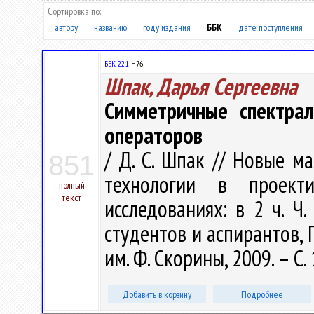
Сортировка по:
автору
названию
году издания
ББК
дате поступления
ББК 22.1
H76
Шпак, Дарья Сергеевна
Симметричные спектрал
операторов
/ Д. С. Шпак // Новые 
851
технологии в проект
полный
текст
исследованиях: в 2 ч. Ч.
студентов и аспирантов, Г
им. Ф. Скорины, 2009. – С.
Добавить в корзину
Подробнее