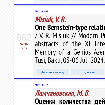
ББК 22.1
M78
Misiuk, V. R.
One Bernstein-type relati
/ V. R. Misiuk // Modern 
862
abstracts of the XI Int
полный
текст
Memory of a Genius Azerb
Tusi, Baku, 03-06 Juli 2024. 
Добавить в корзину
Подробнее
ББК 22.1
N20
Ламчановская, М. В.
Оценки количества дей