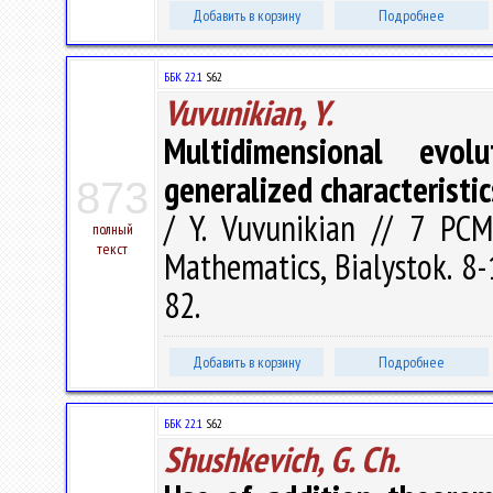
Добавить в корзину
Подробнее
ББК 22.1
S62
Vuvunikian, Y.
Multidimensional evol
generalized characteristic
873
/ Y. Vuvunikian // 7 PCM
полный
текст
Mathematics, Bialystok. 8-
82.
Добавить в корзину
Подробнее
ББК 22.1
S62
Shushkevich, G. Ch.