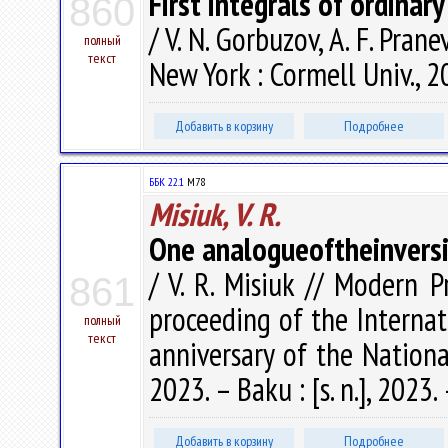
First integrals of ordinary
860
/ V. N. Gorbuzov, A. F. Pra
полный
текст
New York : Cormell Univ., 2
Добавить в корзину
Подробнее
ББК 22.1
M78
Misiuk, V. R.
One analogueoftheinvers
/ V. R. Misiuk // Modern 
861
proceeding of the Interna
полный
текст
anniversary of the Nationa
2023. – Baku : [s. n.], 2023.
Добавить в корзину
Подробнее