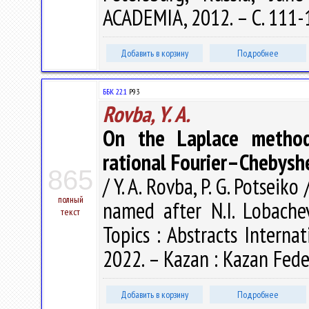
ACADEMIA, 2012. – С. 111-
Добавить в корзину
Подробнее
ББК 22.1
P93
Rovba, Y. A.
On the Laplace method
rational Fourier–Chebyshe
865
/ Y. A. Rovba, P. G. Potsei
полный
named after N.I. Lobachev
текст
Topics : Abstracts Internat
2022. – Kazan : Kazan Feder
Добавить в корзину
Подробнее