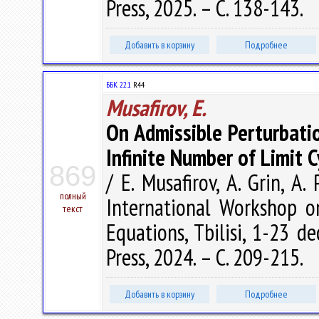
Press, 2025. – С. 138-143.
Добавить в корзину
Подробнее
ББК 22.1
R44
Musafirov, E.
On Admissible Perturbati
Infinite Number of Limit C
869
/ E. Musafirov, A. Grin, A.
полный
International Workshop on
текст
Equations, Tbilisi, 1-23 dec
Press, 2024. – С. 209-215.
Добавить в корзину
Подробнее