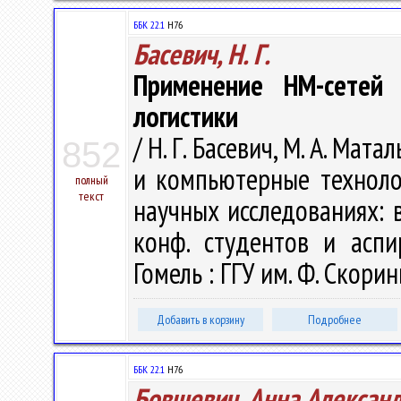
ББК 22.1
H76
Басевич, Н. Г.
Применение HM-сетей
логистики
/ Н. Г. Басевич, М. А. Ма
852
и компьютерные техноло
полный
текст
научных исследованиях: в 
конф. студентов и аспи
Гомель : ГГУ им. Ф. Скорин
Добавить в корзину
Подробнее
ББК 22.1
H76
Бовшевич, Анна Алексан