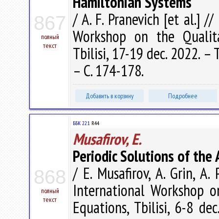
Hamiltonian Systems
/ A. F. Pranevich [et al.] /
867
Workshop on the Qualita
полный
текст
Tbilisi, 17-19 dec. 2022. – T
– С. 174-178.
Добавить в корзину
Подробнее
ББК 22.1
R44
Musafirov, E.
Periodic Solutions of the
/ E. Musafirov, A. Grin, A.
868
International Workshop on
полный
текст
Equations, Tbilisi, 6-8 dec