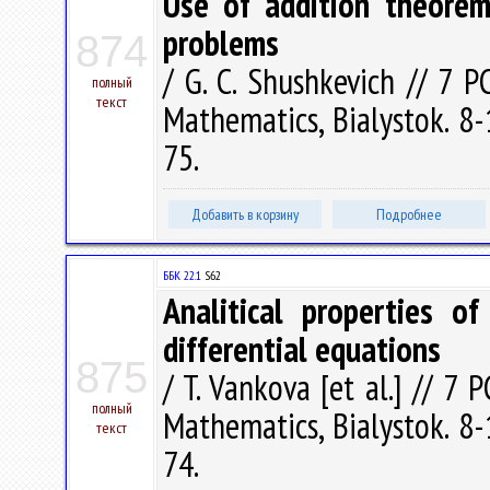
Use of addition theorem
problems
874
/ G. C. Shushkevich // 7 
полный
текст
Mathematics, Bialystok. 8-
75.
Добавить в корзину
Подробнее
ББК 22.1
S62
Analitical properties o
differential equations
875
/ T. Vankova [et al.] // 7
полный
Mathematics, Bialystok. 8-
текст
74.