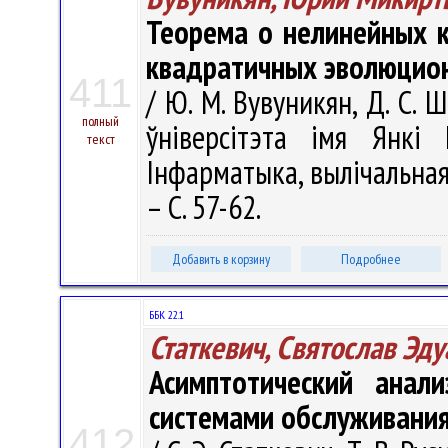
Теорема о нелинейных к
квадратичных эволюцио
411
/ Ю. М. Вувуникян, Д. С. 
полный
ўніверсітэта імя Янкі 
текст
Інфарматыка, вылічальная 
– С. 57-62.
Добавить в корзину
Подробнее
ББК 22.1
Статкевич, Святослав Эд
Асимптотический анал
системами обслуживани
412