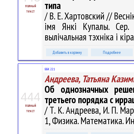
типа
полный
текст
/ В. Е. Хартовский // Вес
імя Янкі Купалы. Сер. 
вылічальная тэхніка і кіра
Добавить в корзину
Подробнее
ББК 22.1
Андреева, Татьяна Казим
Об однозначных реше
444
третьего порядка с ирр
полный
/ Т. К. Андреева, И. П. Ма
текст
1, Физика. Математика. Ин