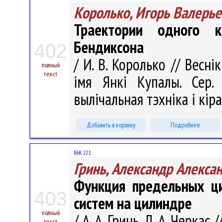
Королько, Игорь Валерье
Траектории одного 
Бендиксона
402
/ И. В. Королько // Весні
полный
текст
імя Янкі Купалы. Сер. 
вылічальная тэхніка і кіра
Добавить в корзину
Подробнее
ББК 22.1
Гринь, Александр Алекса
Функция предельных ц
403
систем на цилиндре
полный
/ А. А. Гринь, Л. А. Черк
текст