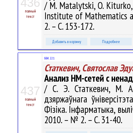
436
/ M. Matalytski, O. Kiturko
полный
Institute of Mathematics 
текст
2. – С. 153-172.
Добавить в корзину
Подробнее
ББК 22.1
Статкевич, Святослав Эд
Анализ НМ-сетей с нена
/ С. Э. Статкевич, М. 
437
дзяржаўнага ўніверсітэт
полный
текст
Фізіка. Інфарматыка, вылі
2010. – № 2. – С. 31-40.