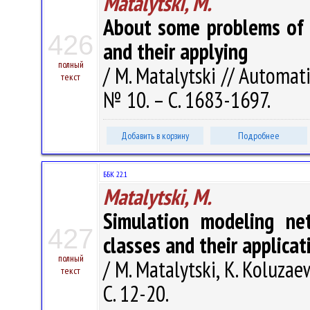
Matalytski, M.
About some problems of 
426
and their applying
полный
/ M. Matalytski // Automat
текст
№ 10. – С. 1683-1697.
Добавить в корзину
Подробнее
ББК 22.1
Matalytski, M.
Simulation modeling n
427
classes and their applicat
полный
/ M. Matalytski, K. Koluza
текст
С. 12-20.