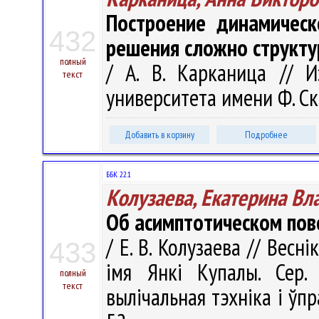
Построение динамичес
432
решения сложно структу
полный
/ А. В. Карканица // И
текст
университета имени Ф. Ско
Добавить в корзину
Подробнее
ББК 22.1
Колузаева, Екатерина В
Об асимптотическом пов
/ Е. В. Колузаева // Весн
433
імя Янкі Купалы. Сер. 
полный
текст
вылічальная тэхніка і ўпра