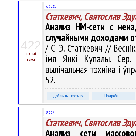
ББК 22.1
Статкевич, Святослав Эд
Анализ НМ-сети с нен
случайными доходами о
422
/ С. Э. Статкевич // Весн
полный
імя Янкі Купалы. Сер. 
текст
вылічальная тэхніка і ўпра
52.
Добавить в корзину
Подробнее
ББК 22.1
Статкевич, Святослав Эд
Анализ сети массово