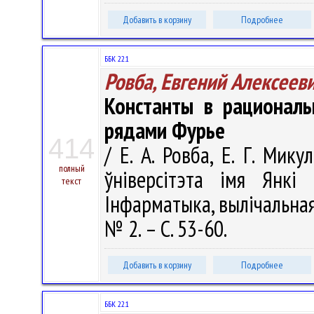
Добавить в корзину
Подробнее
ББК 22.1
Ровба, Евгений Алексеев
Константы в рационал
рядами Фурье
414
/ Е. А. Ровба, Е. Г. Мик
полный
ўніверсітэта імя Янкі 
текст
Інфарматыка, вылічальная 
№ 2. – С. 53-60.
Добавить в корзину
Подробнее
ББК 22.1