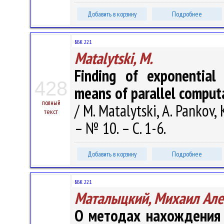
Добавить в корзину
Подробнее
ББК 22.1
Matalytski, M.
Finding of exponential 
428
means of parallel comput
полный
/ M. Matalytski, A. Pankov,
текст
– № 10. – С. 1-6.
Добавить в корзину
Подробнее
ББК 22.1
Маталыцкий, Михаил Але
О методах нахождения 