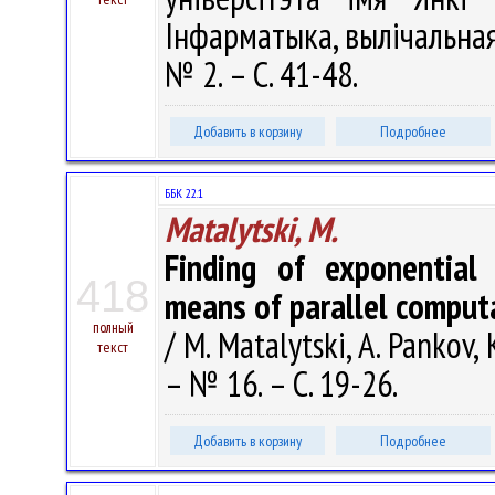
Інфарматыка, вылічальная 
№ 2. – С. 41-48.
Добавить в корзину
Подробнее
ББК 22.1
Matalytski, M.
Finding of exponential 
418
means of parallel comput
полный
/ M. Matalytski, A. Pankov,
текст
– № 16. – С. 19-26.
Добавить в корзину
Подробнее