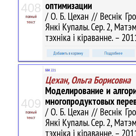
оптимизации
408
/ О. Б. Цехан // Веснік Г
полный
текст
Янкі Купалы. Сер. 2, Матэ
тэхніка і кіраванне. – 201
Добавить в корзину
Подробнее
ББК 22.1
Цехан, Ольга Борисовна
Моделирование и алгор
многопродуктовых перев
409
/ О. Б. Цехан // Веснік Г
полный
текст
Янкі Купалы. Сер. 2, Матэ
тэхніка і кіраванне. – 201