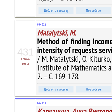
Добавить в корзину
Подробнее
ББК 22.1
Matalytski, M.
Method of finding incom
intensity of requests serv
431
/ M. Matalytski, O. Kiturko
полный
текст
Institute of Mathematics a
2. – С. 169-178.
Добавить в корзину
Подробнее
ББК 22.1
Карканица, Анна Викторо