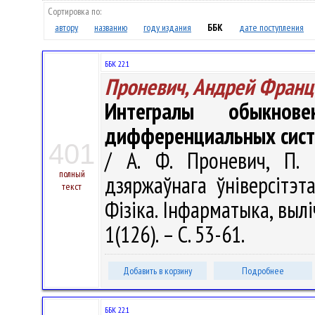
Сортировка по:
автору
названию
году издания
ББК
дате поступления
ББК 22.1
Проневич, Андрей Франц
Интегралы обыкнове
дифференциальных сист
401
/ А. Ф. Проневич, П. 
полный
дзяржаўнага ўніверсітэт
текст
Фізіка. Інфарматыка, вылі
1(126). – С. 53-61.
Добавить в корзину
Подробнее
ББК 22.1