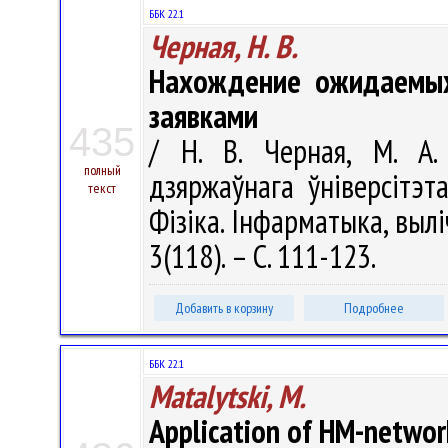
ББК 22.1
Черная, Н. В.
Нахождение ожидаемых
заявками
435
/ Н. В. Черная, М. А.
полный
дзяржаўнага ўніверсітэт
текст
Фізіка. Інфарматыка, вылі
3(118). – С. 111-123.
Добавить в корзину
Подробнее
ББК 22.1
Matalytski, M.
Application of HM-network