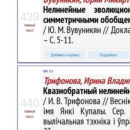
Нелинейные эволюцио
439
симметричными обобщен
полный
/ Ю. М. Вувуникян // Докл
текст
– С. 5-11.
Добавить в корзину
Подробнее
ББК 22.1
Трифонова, Ирина Влади
Квазиобратный нелинейн
/ И. В. Трифонова // Весн
440
імя Янкі Купалы. Сер. 
полный
текст
вылічальная тэхніка і ўпра