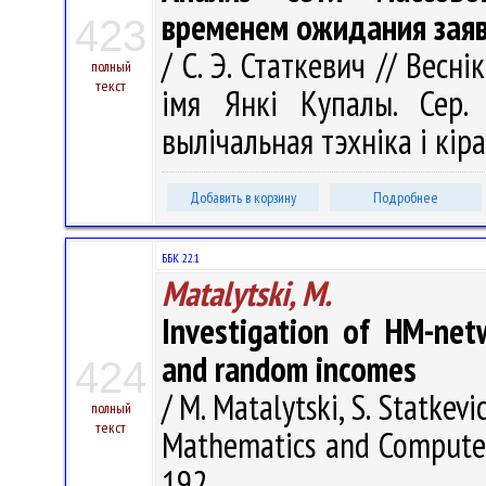
временем ожидания зая
423
/ С. Э. Статкевич // Весн
полный
текст
імя Янкі Купалы. Сер. 
вылічальная тэхніка і кіра
Добавить в корзину
Подробнее
ББК 22.1
Matalytski, M.
Investigation of HM-net
and random incomes
424
/ M. Matalytski, S. Statkevi
полный
текст
Mathematics and Computer 
192.