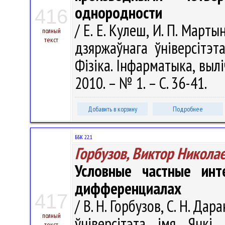
однородности
416
/ Е. Е. Кулеш, И. П. Марты
полный
текст
дзяржаўнага ўніверсітэт
Фізіка. Інфарматыка, вылі
2010. – № 1. – С. 36-41.
Добавить в корзину
Подробнее
ББК 22.1
Горбузов, Виктор Никола
Условные частные инт
дифференциалах
417
/ В. Н. Горбузов, С. Н. Да
полный
ўніверсітэта імя Янкі 
текст