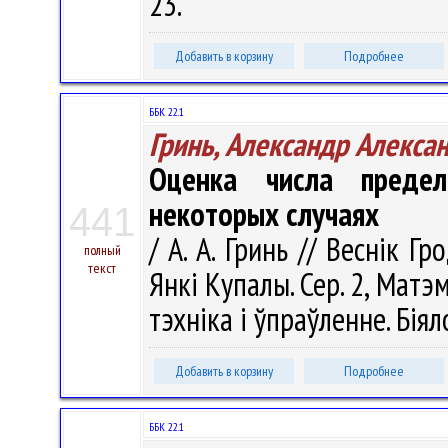
23.
Добавить в корзину
Подробнее
ББК 22.1
Гринь, Александр Алекса
Оценка числа преде
некоторых случаях
441
/ А. А. Гринь // Веснік Г
полный
текст
Янкі Купалы. Сер. 2, Матэ
тэхніка і ўпраўленне. Біяло
Добавить в корзину
Подробнее
ББК 22.1