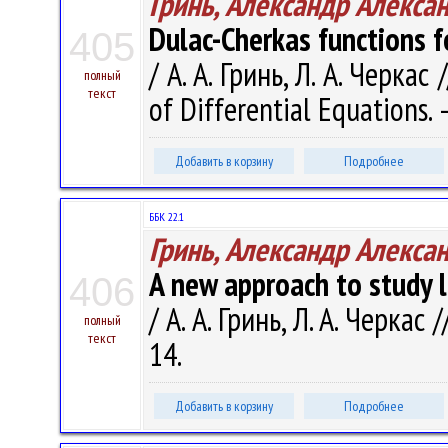
Гринь, Александр Алекса
Dulac-Cherkas functions f
405
/ А. А. Гринь, Л. А. Черкас
полный
текст
of Differential Equations. 
Добавить в корзину
Подробнее
ББК 22.1
Гринь, Александр Алекса
A new approach to study li
406
/ А. А. Гринь, Л. А. Черкас
полный
текст
14.
Добавить в корзину
Подробнее