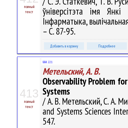
/ С. Э. Статкевич, Т. В. Р
полный
ўніверсітэта імя Янкі 
текст
Інфарматыка, вылічальная 
– С. 87-95.
Добавить в корзину
Подробнее
ББК 22.1
Метельский, А. В.
Observability Problem for
Systems
413
/ А. В. Метельский, С. А. М
полный
текст
and Systems Sciences Intern
547.