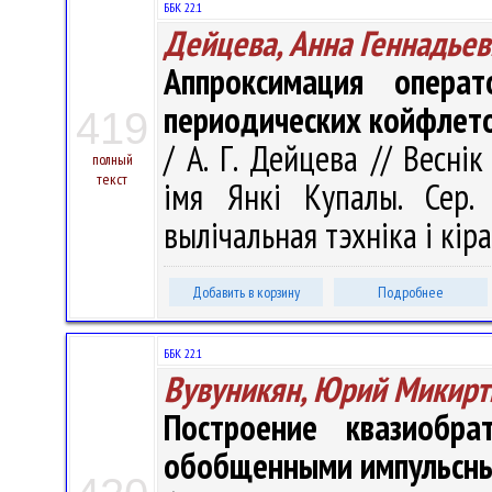
ББК 22.1
Дейцева, Анна Геннадьев
Аппроксимация опера
периодических койфлет
419
/ А. Г. Дейцева // Весні
полный
текст
імя Янкі Купалы. Сер. 
вылічальная тэхніка і кіра
Добавить в корзину
Подробнее
ББК 22.1
Вувуникян, Юрий Микир
Построение квазиобр
обобщенными импульсны