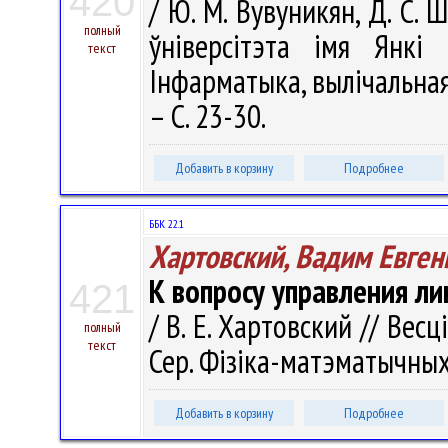
420
/ Ю. М. Вувуникян, Д. С. 
полный
ўніверсітэта імя Янкі 
текст
Інфарматыка, вылічальная 
– С. 23-30.
Добавить в корзину
Подробнее
ББК 22.1
Хартовский, Вадим Евген
К вопросу управления л
421
/ В. Е. Хартовский // Вес
полный
текст
Сер. Фізіка-матэматычных 
Добавить в корзину
Подробнее