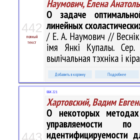
Наумович, Елена Анатол
О задаче оптимально
линейных схоластически
442
/ Е. А. Наумович // Весні
полный
текст
імя Янкі Купалы. Сер. 
вылічальная тэхніка і кіра
Добавить в корзину
Подробнее
ББК 22.1
Хартовский, Вадим Евген
О некоторых методах
управляемости п
идентифицируемости д
443