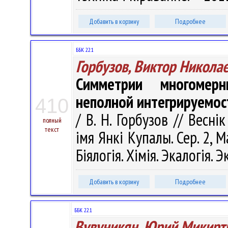
Добавить в корзину
Подробнее
ББК 22.1
Горбузов, Виктор Никола
Симметрии многомер
неполной интегрируемо
410
/ В. Н. Горбузов // Весні
полный
текст
імя Янкі Купалы. Сер. 2, 
Біялогія. Хімія. Экалогія. 
Добавить в корзину
Подробнее
ББК 22.1
Вувуникян, Юрий Микирт