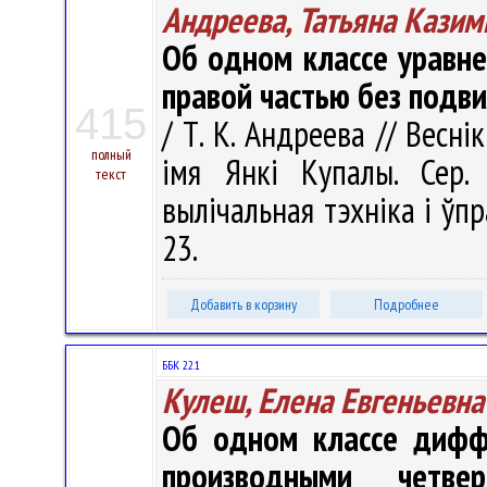
Андреева, Татьяна Казим
Об одном классе уравне
правой частью без подв
415
/ Т. К. Андреева // Весні
полный
імя Янкі Купалы. Сер. 
текст
вылічальная тэхніка і ўпра
23.
Добавить в корзину
Подробнее
ББК 22.1
Кулеш, Елена Евгеньевна
Об одном классе дифф
производными четве