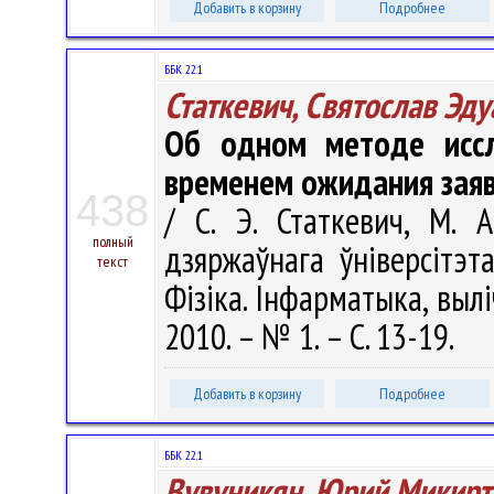
Добавить в корзину
Подробнее
ББК 22.1
Статкевич, Святослав Эд
Об одном методе иссл
временем ожидания зая
438
/ С. Э. Статкевич, М. 
полный
дзяржаўнага ўніверсітэт
текст
Фізіка. Інфарматыка, вылі
2010. – № 1. – С. 13-19.
Добавить в корзину
Подробнее
ББК 22.1
Вувуникян, Юрий Микир