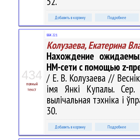
52.
Добавить в корзину
Подробнее
ББК 22.1
Колузаева, Екатерина В
Нахождение ожидаемы
НМ-сети с помощью z-пр
434
/ Е. В. Колузаева // Весн
полный
імя Янкі Купалы. Сер. 
текст
вылічальная тэхніка і ўпра
30.
Добавить в корзину
Подробнее