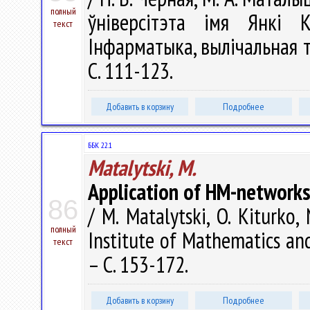
полный
ўніверсітэта імя Янкі К
текст
Інфарматыка, вылічальная тэ
С. 111-123.
Добавить в корзину
Подробнее
ББК 22.1
Matalytski, M.
Application of HM-networks 
86
/ M. Matalytski, O. Kiturko,
полный
Institute of Mathematics and
текст
– С. 153-172.
Добавить в корзину
Подробнее