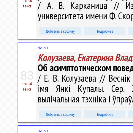
полный
/ А. В. Карканица // Из
текст
университета имени Ф. Скори
Добавить в корзину
Подробнее
ББК 22.1
Колузаева, Екатерина Вла
Об асимптотическом пове
83
/ Е. В. Колузаева // Весні
полный
імя Янкі Купалы. Сер. 2
текст
вылічальная тэхніка і ўпраўл
Добавить в корзину
Подробнее
ББК 22.1