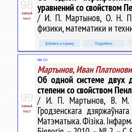
98
уравнений со свойством П
полный
/ И. П. Мартынов, О. Н. 
текст
физики, математики и техник
Добавить в корзину
Подробнее
ББК 22.1
Мартынов, Иван Платонови
Об одной системе двух 
степени со свойством Пен
99
/ И. П. Мартынов, В. М.
полный
Гродзенскага дзяржаўнага 
текст
Матэматыка. Фізіка. Інфарм
Біялогія. – 2010. – № 2. – С.