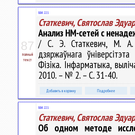
ББК 22.1
Статкевич, Святослав Эдуа
Анализ НМ-сетей с ненад
/ С. Э. Статкевич, М. А
87
дзяржаўнага ўніверсітэта
полный
текст
Фізіка. Інфарматыка, выліч
2010. – № 2. – С. 31-40.
Добавить в корзину
Подробнее
ББК 22.1
Статкевич, Святослав Эдуа
Об одном методе иссле