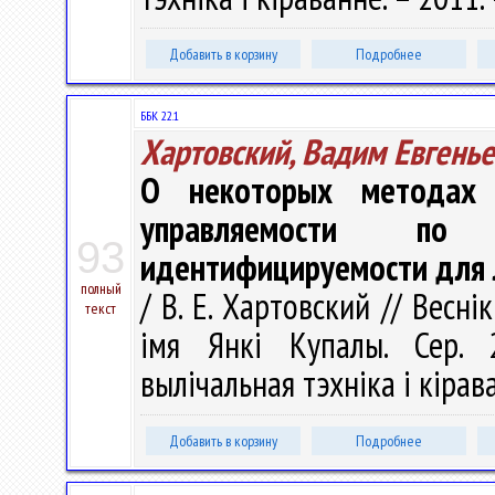
Добавить в корзину
Подробнее
ББК 22.1
Хартовский, Вадим Евгень
О некоторых методах 
управляемости по
93
идентифицируемости для 
полный
/ В. Е. Хартовский // Весн
текст
імя Янкі Купалы. Сер. 2
вылічальная тэхніка і кірава
Добавить в корзину
Подробнее