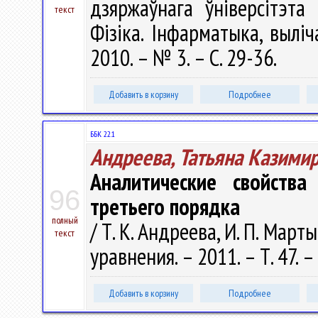
дзяржаўнага ўніверсітэта
текст
Фізіка. Інфарматыка, выліч
2010. – № 3. – С. 29-36.
Добавить в корзину
Подробнее
ББК 22.1
Андреева, Татьяна Казими
Аналитические свойства
96
третьего порядка
полный
/ Т. К. Андреева, И. П. Мар
текст
уравнения. – 2011. – Т. 47. 
Добавить в корзину
Подробнее