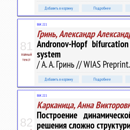
Добавить в корзину
Подробнее
ББК 22.1
Гринь, Александр Александ
Andronov-Hopf bifurcatio
81
system
полный
текст
/ А. А. Гринь // WIAS Preprin
Добавить в корзину
Подробнее
ББК 22.1
Карканица, Анна Викторов
Построение динамическ
82
решения сложно структур