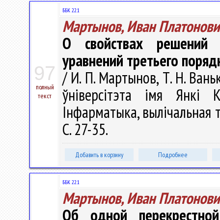
ББК 22.1
Мартынов, Иван Платонови
О свойствах решений 
уравнений третьего поряд
97
/ И. П. Мартынов, Т. Н. Ван
полный
ўніверсітэта імя Янкі К
текст
Інфарматыка, вылічальная тэ
С. 27-35.
Добавить в корзину
Подробнее
ББК 22.1
Мартынов, Иван Платонови
Об одной перекрестно