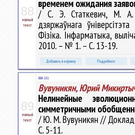
временем ожидания заяво
88
/ С. Э. Статкевич, М. А
полный
дзяржаўнага ўніверсітэта
текст
Фізіка. Інфарматыка, выліч
2010. – № 1. – С. 13-19.
Добавить в корзину
Подробнее
ББК 22.1
Вувуникян, Юрий Микирты
Нелинейные эволюцион
89
симметричными обобщенн
полный
/ Ю. М. Вувуникян // Доклад
текст
С. 5-11.