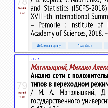
78
and Statistics (ISCPS-2018
полный
текст
XVIII-th International Summe
– Pomorie : Institute of 
Academy of Sciences, 2018. –
Добавить в корзину
Подробнее
ББК 22..1
Маталыцкий, Михаил Алек
Анализ сети с положитель
типов в переходном режи
79
/ М. А. Маталыцкий, Д.
полный
текст
государственного университ