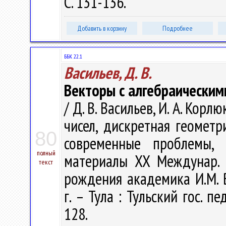
С. 131-136.
Добавить в корзину
Подробнее
ББК 22..1
Васильев, Д. В.
Векторы с алгебраически
/ Д. В. Васильев, И. А. Корл
чисел, дискретная геомет
80
современные проблемы,
полный
материалы XX Междунар. 
текст
рождения академика И.М. В
г. – Тула : Тульский гос. пе
128.