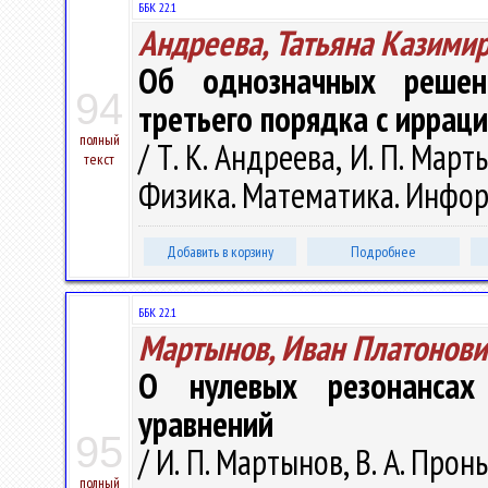
ББК 22.1
Андреева, Татьяна Казими
Об однозначных решен
94
третьего порядка с иррац
полный
/ Т. К. Андреева, И. П. Март
текст
Физика. Математика. Информ
Добавить в корзину
Подробнее
ББК 22.1
Мартынов, Иван Платонови
О нулевых резонансах
уравнений
95
/ И. П. Мартынов, В. А. Прон
полный