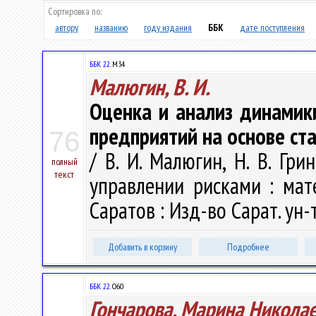
Сортировка по:
автору
названию
году издания
ББК
дате поступления
ББК 22.
М34
Малюгин, В. И.
Оценка и анализ динамик
предприятий на основе ст
76
/ В. И. Малюгин, Н. В. Гр
полный
текст
управлении рисками : мат
Саратов : Изд-во Сарат. ун-т
Добавить в корзину
Подробнее
ББК 22.
О60
Гончарова, Марина Никола