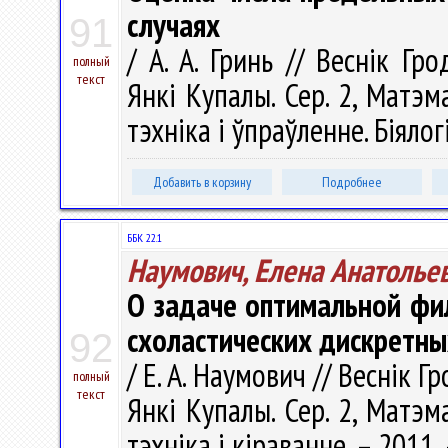
случаях
91
/ А. А. Гринь // Веснік Гр
полный
текст
Янкі Купалы. Сер. 2, Матэм
тэхніка і ўпраўленне. Біялогі
Добавить в корзину
Подробнее
ББК 22.1
Наумович, Елена Анатолье
О задаче оптимальной фи
схоластических дискретны
92
/ Е. А. Наумович // Веснік 
полный
текст
Янкі Купалы. Сер. 2, Матэм
тэхніка і кіраванне. – 2011.