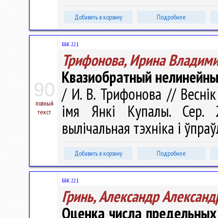
Добавить в корзину
Подробнее
ББК 22.1
Трифонова, Ирина Владим
Квазиобратный нелинейны
90
/ И. В. Трифонова // Весні
полный
імя Янкі Купалы. Сер. 2
текст
вылічальная тэхніка і ўпраўл
Добавить в корзину
Подробнее
ББК 22.1
Гринь, Александр Александ
Оценка числа предельных