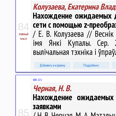
Колузаева, Екатерина Вла
Нахождение ожидаемых д
сети с помощью z-преобра
84
/ Е. В. Колузаева // Весні
полный
текст
імя Янкі Купалы. Сер. 2
вылічальная тэхніка і ўпраўл
Добавить в корзину
Подробнее
ББК 22.1
Черная, Н. В.
Нахождение ожидаемых 
заявками
85
/ Н. В. Черная, М. А. Матал