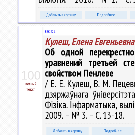
Добавить в корзину
Подробнее
ББК 22.1
Кулеш, Елена Евгеньевна
Об одной перекрестн
уравнений третьей ст
свойством Пенлеве
100
/ Е. Е. Кулеш, В. М. Пеце
полный
текст
дзяржаўнага ўніверсітэт
Фізіка. Інфарматыка, вылі
2009. – № 3. – С. 13-18.
Добавить в корзину
Подробнее