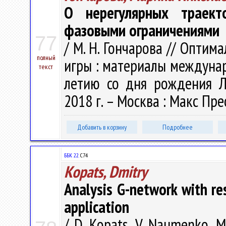
О нерегулярных траект
фазовыми ограничениями
77
/ М. Н. Гончарова // Опти
полный
игры : материалы междуна
текст
летию со дня рождения Л.
2018 г. – Москва : Макс Прес
Добавить в корзину
Подробнее
ББК 22.
С74
Kopats, Dmitry
Analysis G-network with re
application
/ D. Kopats, V. Naumenko, M