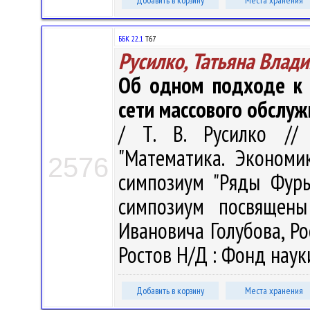
Добавить в корзину
Места хранения
ББК 22..1
Т67
Русилко, Татьяна Влад
Об одном подходе к 
сети массового обслуж
/ Т. В. Русилко //
"Математика. Экономи
2576
симпозиум "Ряды Фурь
симпозиум посвящены
Ивановича Голубова, Ро
Ростов Н/Д : Фонд науки
Добавить в корзину
Места хранения