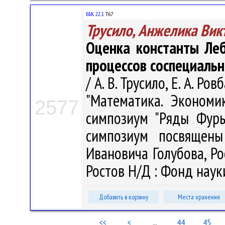
ББК 22..1
Т67
Трусило, Анжелика Вик
Оценка константы Ле
процессов соспециаль
/ А. В. Трусило, Е. А. 
"Математика. Экономи
2577
симпозиум "Ряды Фурь
симпозиум посвящены
Ивановича Голубова, Ро
Ростов Н/Д : Фонд науки
Добавить в корзину
Места хранения
<<
<
...
44
45