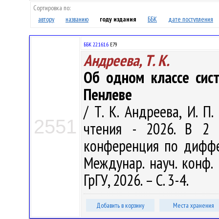
Сортировка по:
автору
названию
году издания
ББК
дате поступления
ББК 22.161.6
Е79
Андреева, Т. К.
Об одном классе сист
Пенлеве
/ Т. К. Андреева, И. П
2551
чтения - 2026. В 2 
конференция по диффе
Междунар. науч. конф. 
ГрГУ, 2026. – С. 3-4.
Добавить в корзину
Места хранения