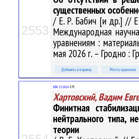
существенных особенн
/ Е. Р. Бабич [и др.] // 
2553
Международная научн
уравнениям : материалы
мая 2026 г. – Гродно : Гр
Добавить в корзину
Места хранения
ББК 22.161.6
Е79
Хартовский, Вадим Евг
Финитная стабилизац
нейтрального типа, н
теории