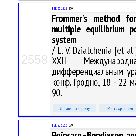
ББК 22.161.6
Е79
Frommer’s method for
multiple equilibrium 
system
/ L. V. Dziatchenia [et a
2558
XXII Международ
дифференциальным ура
конф. Гродно, 18 - 22 ма
90.
Добавить в корзину
Места хранения
ББК 22.161.6
Е79
Poincare–Bendixson annu