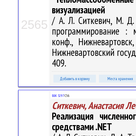
визуализацией
/ А. Л. Ситкевич, М. Д
2565
программирование : м
конф., Нижневартовск
Нижневартовский госуда
409.
Добавить в корзину
Места хранения
ББК 32.97
С56
Ситкевич, Анастасия Л
Реализация численно
средствами .NET