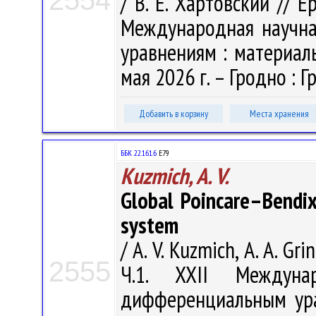
2554
/ В. Е. Хартовский // Е
Международная научн
уравнениям : материалы
мая 2026 г. – Гродно : Гр
Добавить в корзину
Места хранения
ББК 22.161.6
Е79
Kuzmich, A. V.
Global Poincare–Bendix
system
/ A. V. Kuzmich, A. A. Gri
2555
Ч.1. XXII Междуна
дифференциальным ура