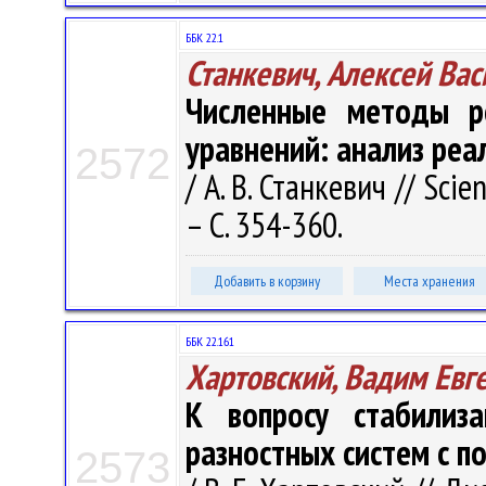
ББК 22.1
Станкевич, Алексей Ва
Численные методы р
уравнений: анализ реа
2572
/ А. В. Станкевич // Scie
– С. 354-360.
Добавить в корзину
Места хранения
ББК 22.161
Хартовский, Вадим Евг
К вопросу стабилиз
разностных систем с п
2573