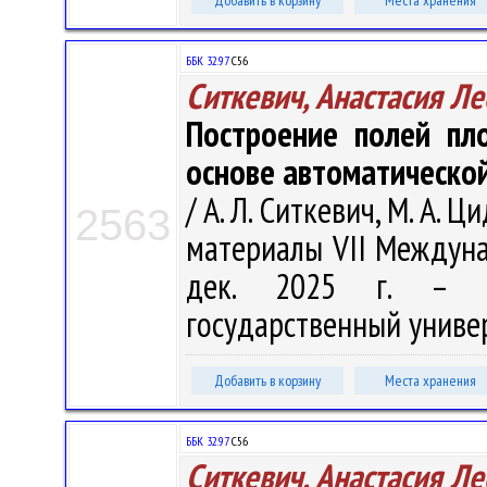
Добавить в корзину
Места хранения
ББК 32.97
С56
Ситкевич, Анастасия Л
Построение полей пл
основе автоматическо
/ А. Л. Ситкевич, М. А.
2563
материалы VII Междунар
дек. 2025 г. – Ни
государственный универс
Добавить в корзину
Места хранения
ББК 32.97
С56
Ситкевич, Анастасия Л