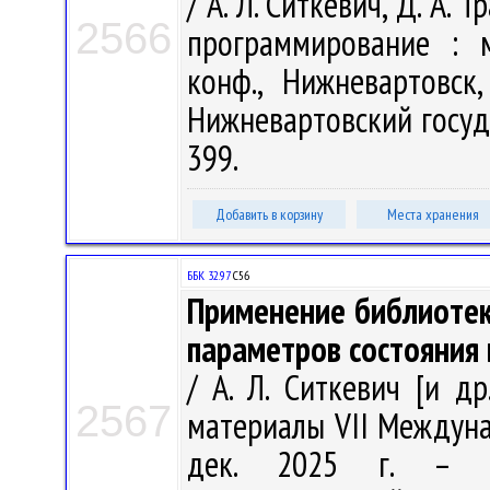
/ А. Л. Ситкевич, Д. А.
2566
программирование : м
конф., Нижневартовск
Нижневартовский госуда
399.
Добавить в корзину
Места хранения
ББК 32.97
С56
Применение библиотек
параметров состояния 
/ А. Л. Ситкевич [и д
2567
материалы VII Междунар
дек. 2025 г. – Ни