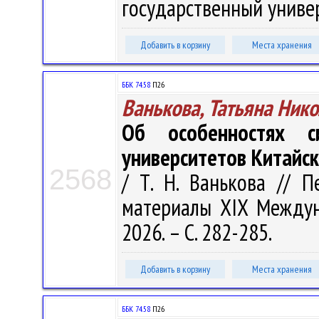
государственный универс
Добавить в корзину
Места хранения
ББК 74.58
П26
Ванькова, Татьяна Ник
Об особенностях с
университетов Китайс
2568
/ Т. Н. Ванькова // 
материалы XIX Междунар
2026. – С. 282-285.
Добавить в корзину
Места хранения
ББК 74.58
П26