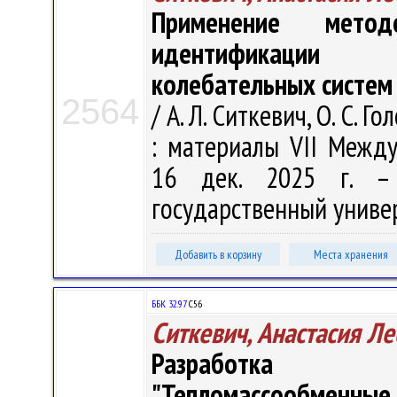
Применение мето
идентификации 
колебательных систем
2564
/ А. Л. Ситкевич, О. С.
: материалы VII Междун
16 дек. 2025 г. – 
государственный универс
Добавить в корзину
Места хранения
ББК 32.97
С56
Ситкевич, Анастасия Л
Разработка ин
"Тепломассообменн