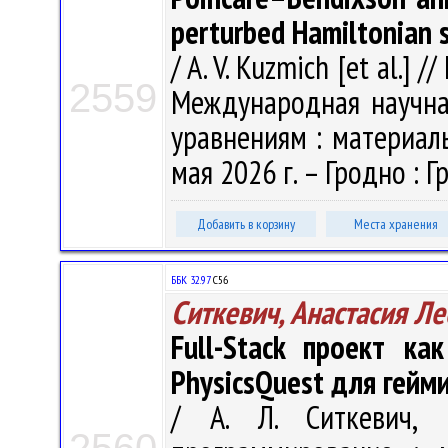
perturbed Hamiltonian 
/ A. V. Kuzmich [et al.] /
2559
Международная научн
уравнениям : материалы
мая 2026 г. – Гродно : Гр
Добавить в корзину
Места хранения
ББК 32.97
С56
Ситкевич, Анастасия Л
Full-Stack проект ка
PhysicsQuest для гей
/ А. Л. Ситкевич, 