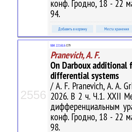
конф. Гродно, 18 - 22 ма
94.
Добавить в корзину
Места хранения
ББК 22.161.6
Е79
Pranevich, A. F.
On Darboux additional f
differential systems
/ A. F. Pranevich, A. A. 
2556
2026. В 2 ч. Ч.1. XXII
дифференциальным ура
конф. Гродно, 18 - 22 ма
98.